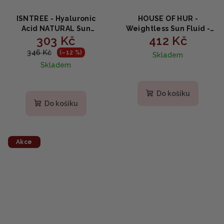
ISNTREE - Hyaluronic
HOUSE OF HUR -
Acid NATURAL Sun
Weightless Sun Fluid -
303 Kč
412 Kč
Cream SPF50+ PA++++ -
Lehký fluid s yuzu a
Hydratační opalovací
medem SPF 50+ PA++++ 50
346 Kč
(–12 %)
Skladem
krém s SPF 50+ 50ml
ml
Skladem
Do košíku
Do košíku
Akce