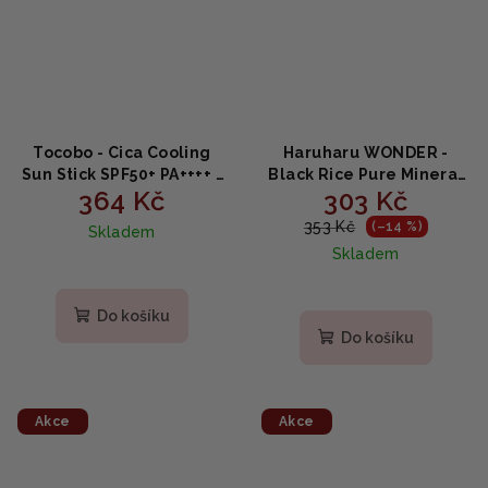
Tocobo - Cica Cooling
Haruharu WONDER -
Sun Stick SPF50+ PA++++ -
Black Rice Pure Mineral
364 Kč
303 Kč
Chladivý opalovací krém
Relief Daily Sunscreen -
s SPF 50+ 19g
Opalovací krém s SPF 50+
353 Kč
(–14 %)
Skladem
z černé rýže 50ml
Skladem
Do košíku
Do košíku
Akce
Akce