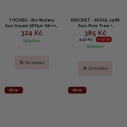
TOCOBO - Bio Watery
KSECRET - SEOUL 1988
Sun Cream SPF50+ PA++++
Sun: Pine Tree +
324 Kč
385 Kč
50ml
Ceramide SPF50+ PA++++ -
Ceramidový SPF krém s
442 Kč
(–12 %)
Skladem
extraktem z borovice
Skladem
50ml
Do košíku
Do košíku
Akce
Akce