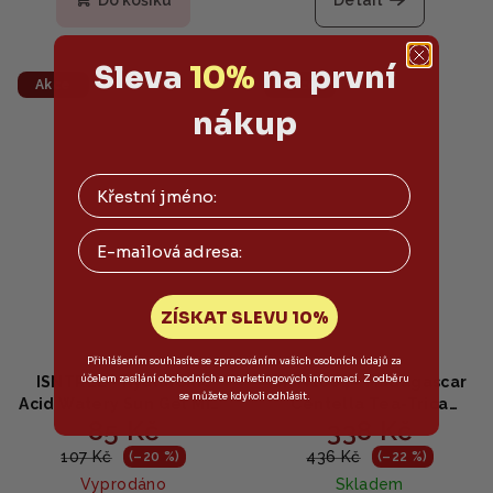
Do košíku
Detail
Sleva
10%
na první
Akce
Akce
nákup
Email
ZÍSKAT SLEVU 10%
Přihlášením souhlasíte se zpracováním vašich osobních údajů za
účelem zasílání obchodních a marketingových informací. Z odběru
ISNTREE - Hyaluronic
SKIN1004 - Madagascar
se můžete kdykoli odhlásit.
Acid Watery Sun Gel MINI
Centella Tea-Trica
85 Kč
338 Kč
SPF50+ PA++++ - Opalovací
Soothing Sun Milk -
gel s kyselinou
Hydratační opalovací
107 Kč
436 Kč
(–20 %)
(–22 %)
hyaluronovou 10ml
krém 50ml
Vyprodáno
Skladem