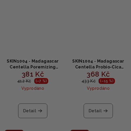
SKIN1004 - Madagascar
SKIN1004 - Madagascar
Centella Poremizing
Centella Probio-Cica
381 Kč
368 Kč
Velvet Finish Sunscreen -
Glow Sun Ampoule -
Matoucí krém SPF50+
Probiotická zklidňující
412 Kč
433 Kč
(–7 %)
(–15 %)
centella 50ml
ampule s vysokým
Vyprodáno
Vyprodáno
ochranným faktorem SPF
50ml
Detail
Detail