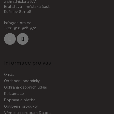
t
Záhradnícka 46/A
í
Bratislava - městská část
Ružinov 821 08
info
@
dalora.cz
+420 910 928 972
Informace pro vás
O nás
Obchodní podmínky
Ochrana osobních údajů
Reklamace
Doprava a platba
Oblíbené produkty
Věrnostní program Dalora