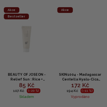
5,0
5,0
z
z
5
5
Akce
Akce
hvězdiček.
hvězdiček.
Bestseller
BEAUTY OF JOSEON -
SKIN1004 - Madagascar
Relief Sun : Rice +
Centella Hyalu-Cica
85 Kč
172 Kč
Probiotic SPF50+ PA++++
Water Fit Sun Serum
MINI 10ml
SPF50+ PA++++ - Opalovací
107 Kč
194 Kč
(–20 %)
(–11 %)
krém na obličej 15ml
Skladem
Vyprodáno