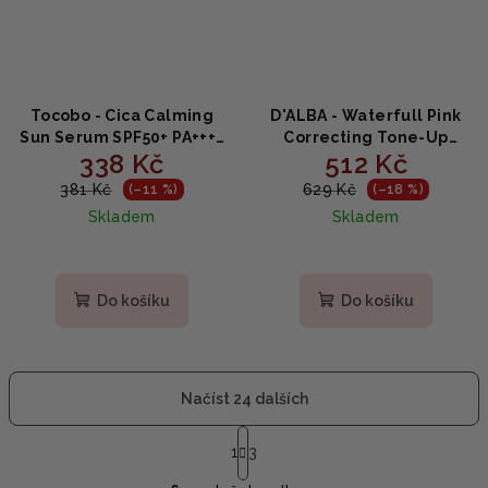
Tocobo - Cica Calming
D'ALBA - Waterfull Pink
Sun Serum SPF50+ PA++++
Correcting Tone-Up
338 Kč
512 Kč
- Zklidňující opalovací
Sunscreen - Rozjasňující
krém s SPF 50+ 50 ml
růžový tónovací
381 Kč
629 Kč
(–11 %)
(–18 %)
opalovací krém s
Skladem
Skladem
niacinamidem a
centellou 50ml
Do košíku
Do košíku
Načíst 24 dalších
S
t
1
3
O
r