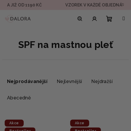
Přejít
IŽ OD 1190 KČ
VZOREK V KAŽDÉ OBJEDNÁVCE
na
obsah
Nákupn
Hledat
Přihlášení
P
SPF na mastnou pleť
košík
o
s
t
Ř
r
a
Nejprodávanější
Nejlevnější
Nejdražší
a
z
n
e
Abecedně
n
n
í
í
p
V
p
a
Akce
Akce
ý
r