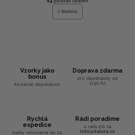
64
položek celkem
á
v
n
l
Nahoru
k
á
o
d
v
a
á
n
c
í
í
p
r
v
Vzorky jako
Doprava zdarma
k
bonus
y
pro objednávky od
1190 Kč
ke každé objednávce
v
ý
p
i
s
Rychlá
Rádi poradíme
u
expedice
o radu piš na
info@dalora.cz
balíky odesíláme do 24