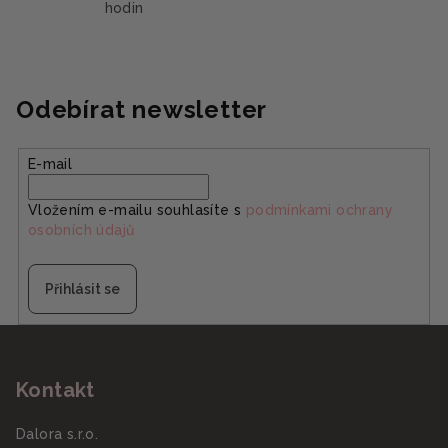
hodin
Odebírat newsletter
E-mail
Vložením e-mailu souhlasíte s
podmínkami ochrany
osobních údajů
Přihlásit se
Z
á
Kontakt
p
a
Dalora s.r.o.