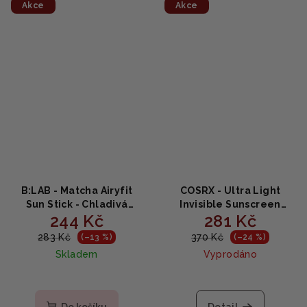
Akce
Akce
B:LAB - Matcha Airyfit
COSRX - Ultra Light
Sun Stick - Chladivá
Invisible Sunscreen
244 Kč
281 Kč
tyčinka na opalování s
SPF50+/PA++++ - Ultra
matcha SPF 50+ 15g
lehký hydratační
283 Kč
370 Kč
(–13 %)
(–24 %)
opalovací krém 50ml
Skladem
Vyprodáno