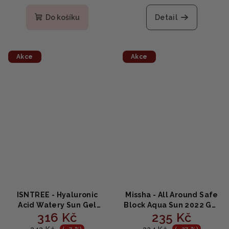
Do košíku
Detail
Akce
Akce
ISNTREE - Hyaluronic
Missha - All Around Safe
Acid Watery Sun Gel
Block Aqua Sun 2022 Gel
316 Kč
235 Kč
SPF50+ PA++++ - Opalovací
SPF50 PA++++ - Gelový
gel s kyselinou
opalovací krém 50ml