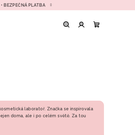
H • BEZPEČNÁ PLATBA
Hledat
Přihlášení
Nákupní
košík
kosmetická laboratoř. Značka se inspirovala
nejen doma, ale i po celém světě. Za tou