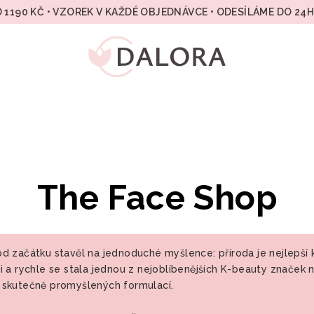
 1190 KČ • VZOREK V KAŽDÉ OBJEDNÁVCE • ODESÍLÁME DO 24
The Face Shop
od začátku stavěl na jednoduché myšlence: příroda je nejlepší 
i a rychle se stala jednou z nejoblíbenějších K-beauty značek 
 skutečně promyšlených formulací.