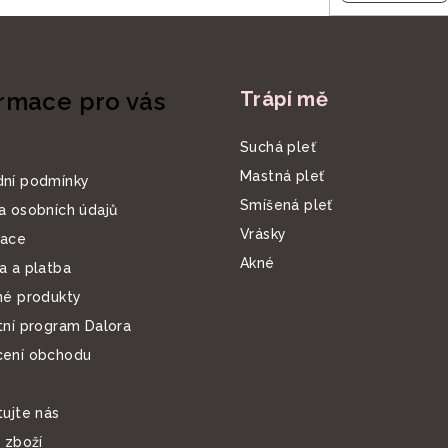
k
y
v
rmace pro vás
Trápí mě
ý
p
Suchá pleť
i
Mastná pleť
ní podmínky
s
Smíšená pleť
a osobních údajů
u
Vrásky
ace
Akné
a a platba
né produkty
tní program Dalora
ení obchodu
ujte nás
 zboží