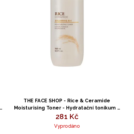
THE FACE SHOP - Rice & Ceramide
Moisturising Toner - Hydratační tonikum s
rýží a ceramidy - 150 ml
281 Kč
Vyprodáno