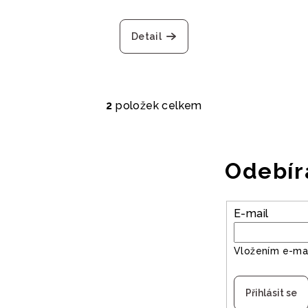
Detail
2
položek celkem
O
v
l
Odebír
á
d
a
E-mail
c
í
Vložením e-mai
p
r
Přihlásit se
v