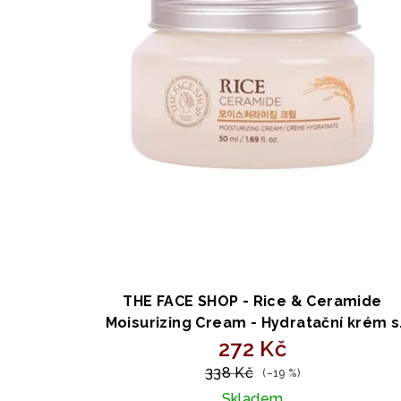
p
o
r
d
o
u
d
k
u
t
k
ů
t
ů
THE FACE SHOP - Rice & Ceramide
Moisurizing Cream - Hydratační krém s
ceramidy 50 ml
272 Kč
338 Kč
(–19 %)
Skladem