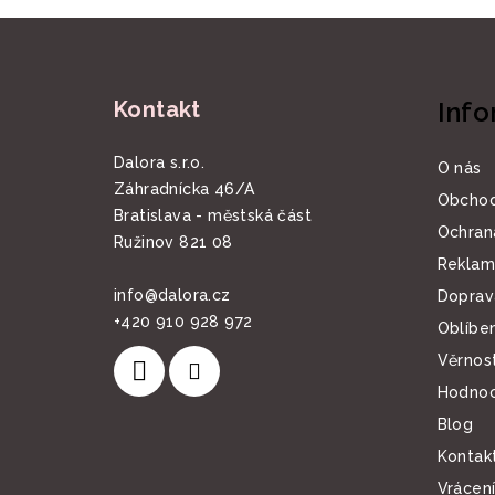
Z
á
Kontakt
Info
p
a
Dalora s.r.o.
O nás
Záhradnícka 46/A
t
Obchod
Bratislava - městská část
Ochran
í
Ružinov 821 08
Reklam
info
@
dalora.cz
Doprav
+420 910 928 972
Oblíbe
Věrnos
Hodnoc
Blog
Kontakt
Vrácení