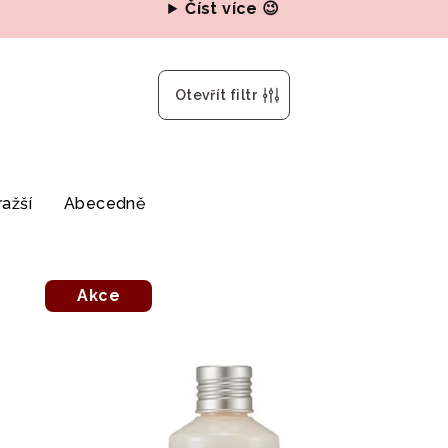
Číst více 😉
Otevřít filtr
ažší
Abecedně
Akce