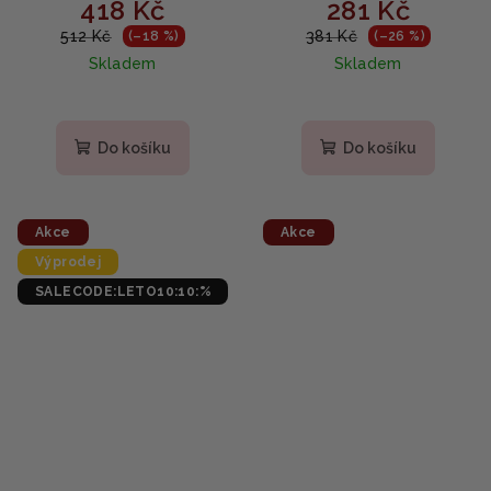
418 Kč
281 Kč
Concentrated Pad 180ml
proti pigmentovým
- Rozjasňující vitamínové
skvrnám 100ml
512 Kč
381 Kč
(–18 %)
(–26 %)
tampony s niacinamidem
Skladem
Skladem
(70 ks)
Do košíku
Do košíku
Akce
Akce
Výprodej
SALECODE:LETO10:10:%