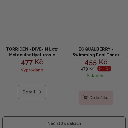
TORRIDEN - DIVE-IN Low
EQQUALBERRY -
Molecular Hyaluronic
Swimming Pool Toner
477 Kč
455 Kč
Acid Multi Pad - Tampony
Pads 70ks - Hydratační a
pro tonizaci pleti s
exfoliační tonikum 220
479 Kč
(–5 %)
Vyprodáno
kyselinou hyaluronovou
ml
Skladem
80ks
Detail
Do košíku
Načíst 24 dalších