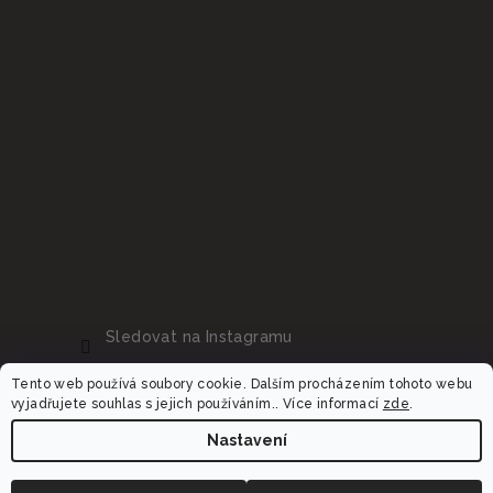
Sledovat na Instagramu
Tento web používá soubory cookie. Dalším procházením tohoto webu
vyjadřujete souhlas s jejich používáním.. Více informací
zde
.
Nastavení
Copyright 2026
Dalora.cz
. Všechna práva vyhrazena.
Upravit nastavení cookies