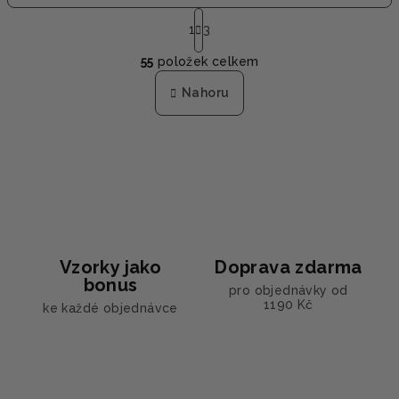
S
t
1
3
O
r
55
položek celkem
á
v
n
l
Nahoru
k
á
o
d
v
a
á
n
c
í
í
p
r
v
Vzorky jako
Doprava zdarma
k
bonus
y
pro objednávky od
1190 Kč
ke každé objednávce
v
ý
p
i
s