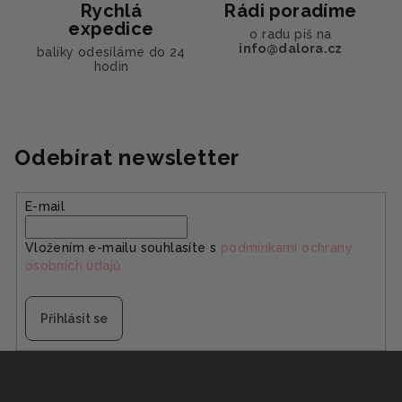
Rychlá
Rádi poradíme
u
expedice
o radu piš na
info@dalora.cz
balíky odesíláme do 24
hodin
Odebírat newsletter
E-mail
Vložením e-mailu souhlasíte s
podmínkami ochrany
osobních údajů
Přihlásit se
Z
á