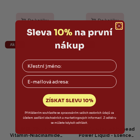
Do košíku
Do košíku
Sleva
10%
na první
nákup
Akce
Akce
Email
ZÍSKAT SLEVU 10%
Přihlášením souhlasíte se zpracováním vašich osobních údajů za
účelem zasílání obchodních a marketingových informací. Z odběru
se můžete kdykoli odhlásit.
NUMBUZIN - No.5
COSRX - AHA7 Whitehead
Vitamin-Niacinamide
Power Liquid - Esence