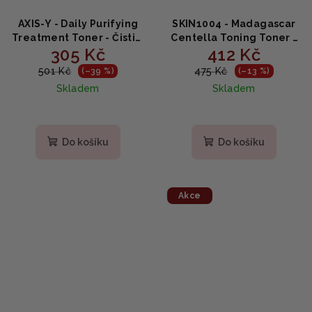
AXIS-Y - Daily Purifying
SKIN1004 - Madagascar
Treatment Toner - Čisticí
Centella Toning Toner -
305 Kč
412 Kč
exfoliační tonikum pro
Jemné PHA tonikum s
problematickou pleť -
centellou 210ml
501 Kč
475 Kč
(–39 %)
(–13 %)
200 ml
Skladem
Skladem
Do košíku
Do košíku
Akce