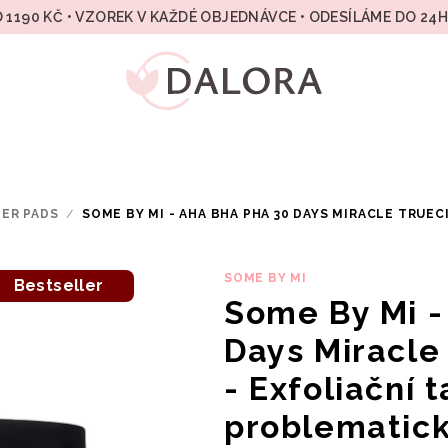
 1190 KČ • VZOREK V KAŽDÉ OBJEDNÁVCE • ODESÍLÁME DO 24
ER PADS
/
SOME BY MI - AHA BHA PHA 30 DAYS MIRACLE TRUEC
SOME BY MI
Bestseller
Some By Mi 
Days Miracle
- Exfoliační
problematic