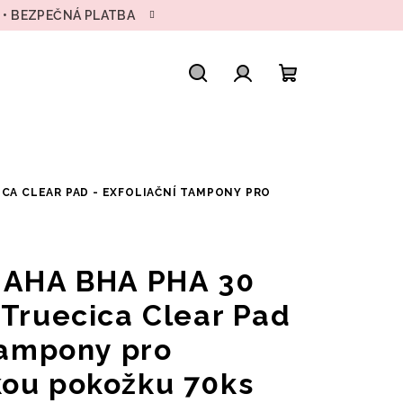
H • BEZPEČNÁ PLATBA
Hledat
Přihlášení
Nákupní
košík
ICA CLEAR PAD - EXFOLIAČNÍ TAMPONY PRO
- AHA BHA PHA 30
 Truecica Clear Pad
 tampony pro
kou pokožku 70ks