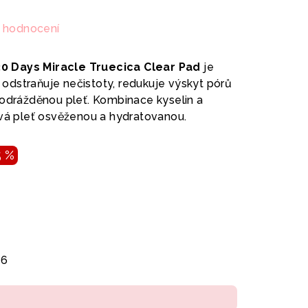
 hodnocení
0 Days Miracle Truecica Clear Pad
je
ě odstraňuje nečistoty, redukuje výskyt pórů
podrážděnou pleť. Kombinace kyselin a
ává pleť osvěženou a hydratovanou.
5 %
26