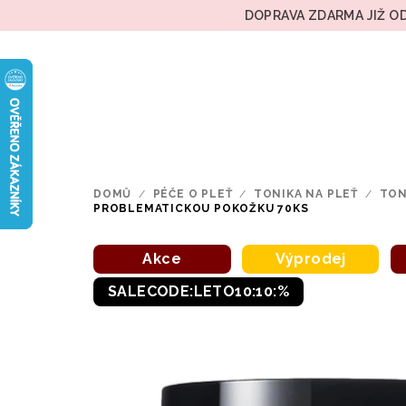
Přejít
DOPRAVA ZDARMA JIŽ OD
na
obsah
DOMŮ
/
PÉČE O PLEŤ
/
TONIKA NA PLEŤ
/
TON
PROBLEMATICKOU POKOŽKU 70KS
Akce
Výprodej
SALECODE:LETO10:10:%