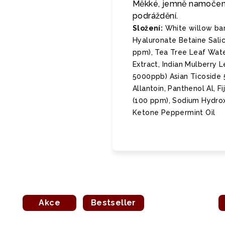
Měkké, jemně namočené 
podráždění.
Složení:
White willow bar
Hyaluronate Betaine Sali
ppm), Tea Tree Leaf Wate
Extract, Indian Mulberry 
5000ppb) Asian Ticoside 
Allantoin, Panthenol Al, F
(100 ppm), Sodium Hydroxi
Ketone Peppermint Oil
Akce
Bestseller