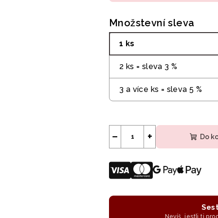
Množstevní sleva
1 ks
2 ks = sleva 3 %
3 a více ks = sleva 5 %
−
+
Do k
Sest
Nevíš, jestli ti pr