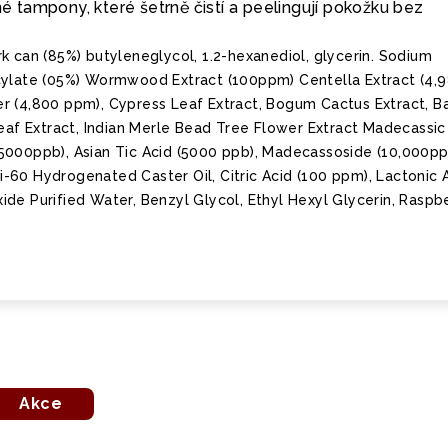
tampony, které šetrně čistí a peelingují pokožku bez
k can (85%) butyleneglycol, 1.2-hexanediol, glycerin. Sodium
cylate (05%) Wormwood Extract (100ppm) Centella Extract (4,
r (4,800 ppm), Cypress Leaf Extract, Bogum Cactus Extract, B
Leaf Extract, Indian Merle Bead Tree Flower Extract Madecassic
5000ppb), Asian Tic Acid (5000 ppb), Madecassoside (10,000pp
iji-60 Hydrogenated Caster Oil, Citric Acid (100 ppm), Lactonic 
de Purified Water, Benzyl Glycol, Ethyl Hexyl Glycerin, Raspb
Akce