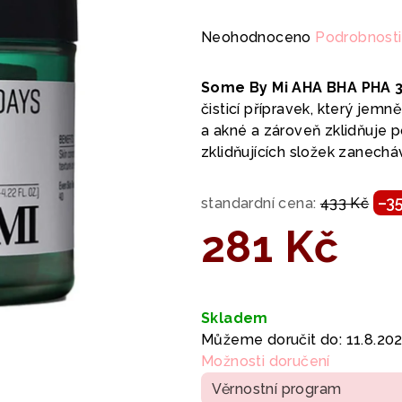
Průměrné
Neohodnoceno
Podrobnosti
hodnocení
produktu
Some By Mi AHA BHA PHA 3
je
čisticí přípravek, který jemn
0,0
a akné a zároveň zklidňuje 
z
zklidňujících složek zanech
5
hvězdiček.
–3
standardní cena:
433 Kč
281 Kč
Měrná
cena:
Skladem
Můžeme doručit do:
11.8.20
Možnosti doručení
Věrnostní program