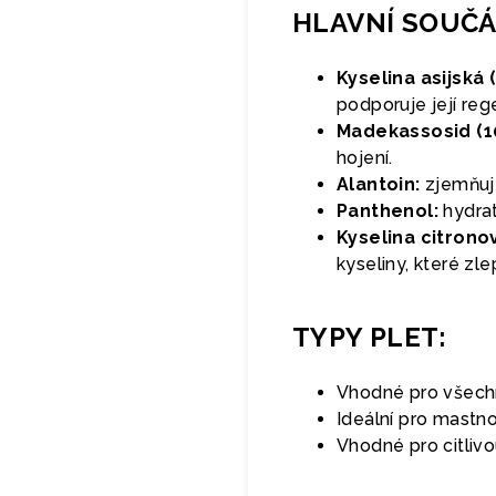
HLAVNÍ SOUČÁ
Kyselina asijská 
podporuje její reg
Madekassosid (1
hojení.
Alantoin:
zjemňuje
Panthenol:
hydrat
Kyselina citrono
kyseliny, které zle
TYPY PLET:
Vhodné pro všechn
Ideální pro mastn
Vhodné pro citliv