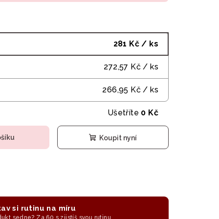
281 Kč
/ ks
272,57 Kč
/ ks
266,95 Kč
/ ks
Ušetříte
0 Kč
ošíku
Koupit nyní
av si rutinu na míru
odukt sedne? Za 60 s zjistíš svou rutinu.