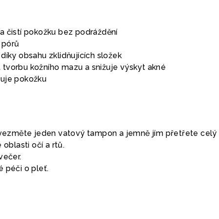
a čistí pokožku bez podráždění
t pórů
díky obsahu zklidňujících složek
tvorbu kožního mazu a snižuje výskyt akné
ňuje pokožku
i vezměte jeden vatový tampon a jemně jím přetřete celý
 oblasti očí a rtů.
večer.
 péči o pleť.