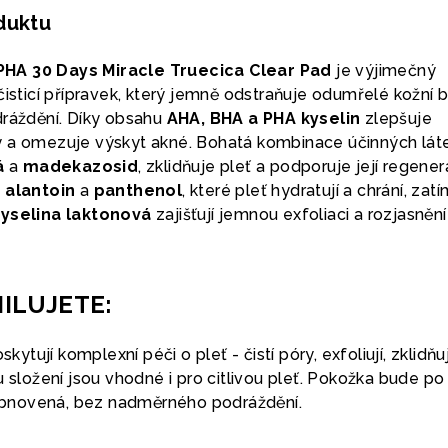
oduktu
HA 30 Days Miracle Truecica Clear Pad
je výjimečný
čisticí přípravek, který jemně odstraňuje odumřelé kožní 
dráždění. Díky obsahu
AHA, BHA a PHA kyselin
zlepšuje
póry a omezuje výskyt akné. Bohatá kombinace účinných lát
á
a
madekazosid
, zklidňuje pleť a podporuje její regener
o
alantoin
a
panthenol
, které pleť hydratují a chrání, zat
kyselina laktonová
zajišťují jemnou exfoliaci a rozjasnění
MILUJETE:
skytují komplexní péči o pleť - čistí póry, exfoliují, zklidňuj
u složení jsou vhodné i pro citlivou pleť. Pokožka bude po
a obnovená, bez nadměrného podráždění.