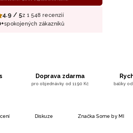
4.9 / 5
z 1 548 recenzií
0+
spokojených zákazníků
s
Doprava zdarma
Rych
pro objednávky od 1190 Kč
balíky o
cení
Diskuze
Značka
Some by MI