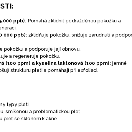
STI:
(5000 ppb):
Pomáhá zklidnit podrážděnou pokožku a
eneraci.
0 000 ppb):
zklidňuje pokožku, snižuje zarudnutí a podpo
 pokožku a podporuje její obnovu.
uje a regeneruje pokožku.
vá (100 ppm) a kyselina laktonová (100 ppm):
jemné
pšují strukturu pleti a pomáhají při exfoliaci.
y typy pleti
ou, smíšenou a problematickou pleť
ou pleť se sklonem k akné