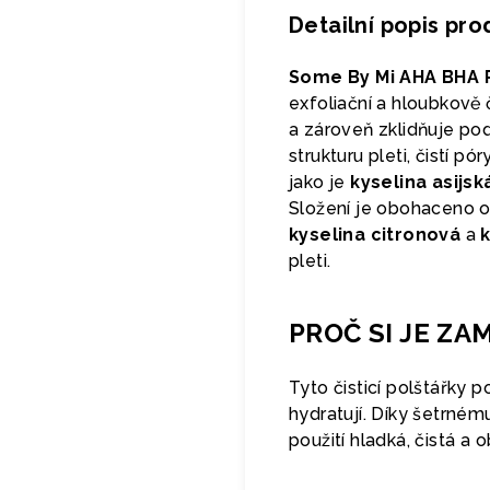
Detailní popis pr
Some By Mi AHA BHA P
exfoliační a hloubkově 
a zároveň zklidňuje po
strukturu pleti, čistí 
jako je
kyselina asijsk
Složení je obohaceno 
kyselina citronová
a
pleti.
PROČ SI JE ZA
Tyto čisticí polštářky po
hydratují. Díky šetrném
použití hladká, čistá 