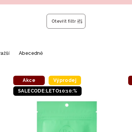
Otevřít filtr
ažší
Abecedně
Akce
Výprodej
SALECODE:LETO10:10:%