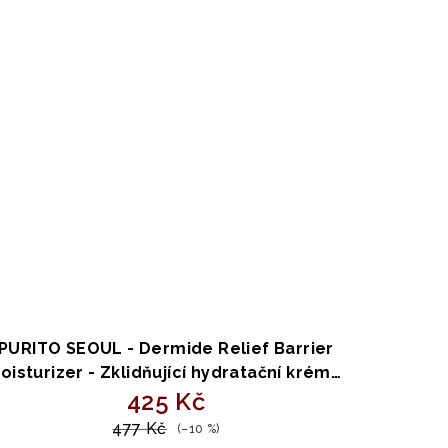
PURITO SEOUL - Dermide Relief Barrier
oisturizer - Zklidňující hydratační krém s
ceramidy a skvalanem 100ml
425 Kč
477 Kč
(–10 %)