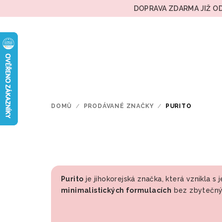
Přejít
DOPRAVA ZDARMA JIŽ OD
na
obsah
DOMŮ
/
PRODÁVANÉ ZNAČKY
/
PURITO
Purito
je jihokorejská značka, která vznikla s
minimalistických formulacích
bez zbytečnýc