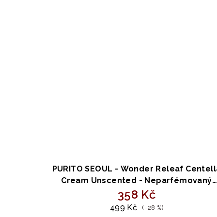
PURITO SEOUL - Wonder Releaf Centell
Cream Unscented - Neparfémovaný
krém s extraktem z Centella asiatica
358 Kč
50ml
499 Kč
(–28 %)