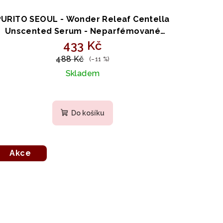
PURITO SEOUL - Wonder Releaf Centella
Unscented Serum - Neparfémované
sérum s extraktem z Centella asiatica
433 Kč
60ml
488 Kč
(–11 %)
Skladem
Do košíku
Akce