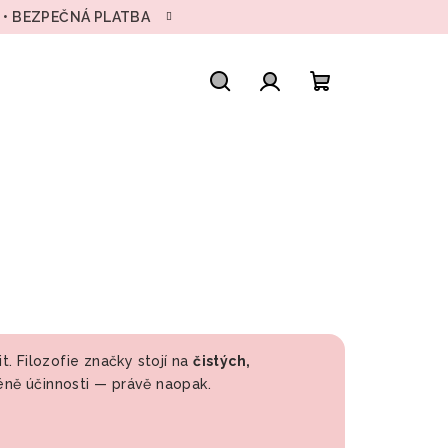
H • BEZPEČNÁ PLATBA
Hledat
Přihlášení
Nákupní
košík
t. Filozofie značky stojí na
čistých,
éně účinnosti — právě naopak.