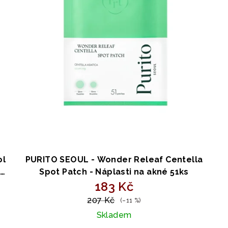
ol
PURITO SEOUL - Wonder Releaf Centella
Spot Patch - Náplasti na akné 51ks
183 Kč
207 Kč
(–11 %)
Skladem