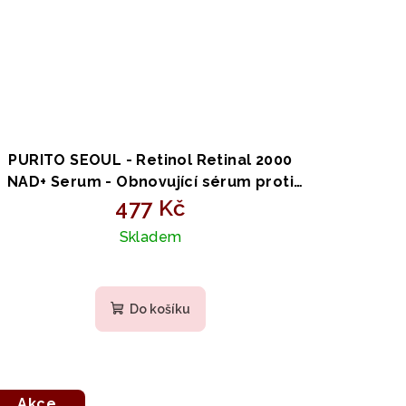
PURITO SEOUL - Retinol Retinal 2000
NAD+ Serum - Obnovující sérum proti
vráskám s retinolem, retinalem a NAD+
477 Kč
30ml
Skladem
Do košíku
Akce