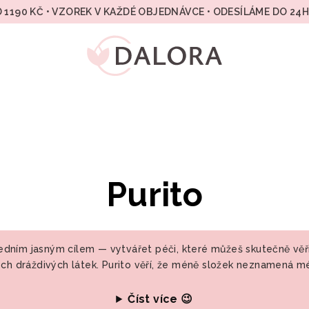
 1190 KČ • VZOREK V KAŽDÉ OBJEDNÁVCE • ODESÍLÁME DO 24
Purito
 jedním jasným cílem — vytvářet péči, které můžeš skutečně věři
h dráždivých látek. Purito věří, že méně složek neznamená m
Číst více 😉