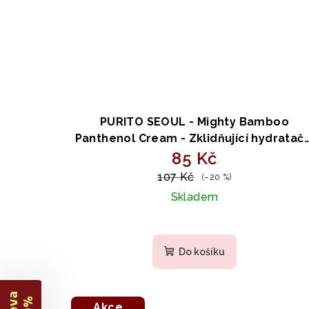
PURITO SEOUL - Mighty Bamboo
Panthenol Cream - Zklidňující hydratačn
krém s 10% panthenolem a bambuse
85 Kč
15ml
107 Kč
(–20 %)
Skladem
Do košíku
Akce