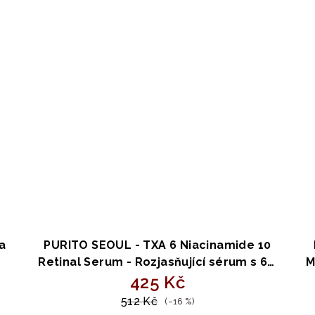
a
PURITO SEOUL - TXA 6 Niacinamide 10
Retinal Serum - Rozjasňující sérum s 6%
M
TXA, 10% niacinamidem a retinalem -
425 Kč
30ml
512 Kč
(–16 %)