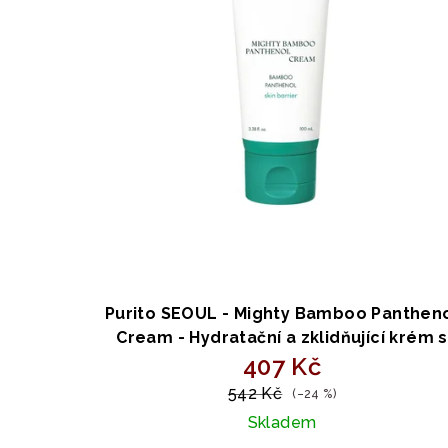
p
o
r
d
o
u
d
k
u
t
k
ů
t
ů
Purito SEOUL - Mighty Bamboo Panthen
Cream - Hydratační a zklidňující krém s
bambusem a panthenolem 100ml
407 Kč
542 Kč
(–24 %)
Skladem