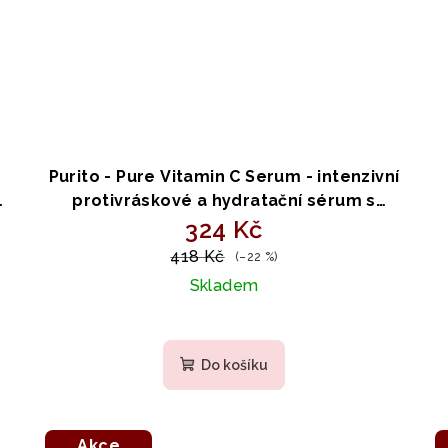
Purito - Pure Vitamin C Serum - intenzivní
í
protivráskové a hydratační sérum s
m
vitaminem C 60ml
324 Kč
418 Kč
(–22 %)
Skladem
Do košíku
Akce