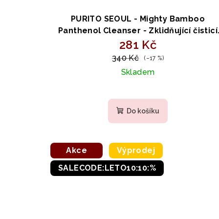
PURITO SEOUL - Mighty Bamboo
Panthenol Cleanser - Zklidňující čisticí
pěna s bambusem a panthenolem 150m
281 Kč
340 Kč
(–17 %)
Skladem
Do košíku
Akce
Výprodej
SALECODE:LETO10:10:%