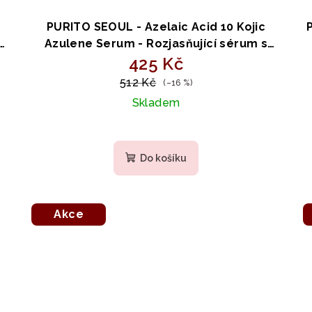
PURITO SEOUL - Azelaic Acid 10 Kojic
Azulene Serum - Rozjasňující sérum s
l
kyselinou azelaovou a azulenem 30ml
425 Kč
512 Kč
(–16 %)
Skladem
Do košíku
Akce