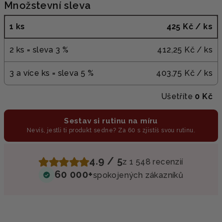
Množstevní sleva
1 ks
425 Kč
/ ks
2 ks = sleva 3 %
412,25 Kč
/ ks
3 a více ks = sleva 5 %
403,75 Kč
/ ks
Ušetříte
0 Kč
Sestav si rutinu na míru
Nevíš, jestli ti produkt sedne? Za 60 s zjistíš svou rutinu.
4.9 / 5
z 1 548 recenzií
60 000+
spokojených zákazníků