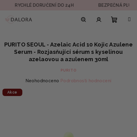
Přejít
RYCHLÉ DORUČENÍ DO 24H
BEZPEČNÁ PLATBA
na
obsah
Nákupn
Hledat
Přihlášení
PURITO SEOUL - Azelaic Acid 10 Kojic Azulene
košík
Serum - Rozjasňující sérum s kyselinou
azelaovou a azulenem 30ml
PURITO
Průměrné
Neohodnoceno
Podrobnosti hodnocení
hodnocení
Akce
produktu
je
0,0
z
5
hvězdiček.