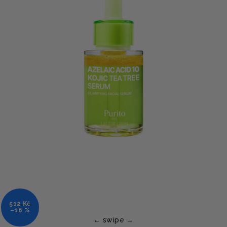
512 Kč
–16 %