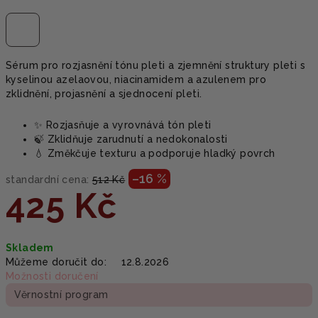
Sérum pro rozjasnění tónu pleti a zjemnění struktury pleti s
kyselinou azelaovou, niacinamidem a azulenem pro
zklidnění, projasnění a sjednocení pleti.
✨ Rozjasňuje a vyrovnává tón pleti
🍃 Zklidňuje zarudnutí a nedokonalosti
💧 Změkčuje texturu a podporuje hladký povrch
–16 %
standardní cena:
512 Kč
425 Kč
Měrná
Skladem
cena:
Můžeme doručit do:
12.8.2026
Možnosti doručení
Věrnostní program