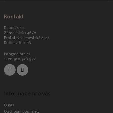
Z
á
Kontakt
p
a
Dalora s.r.o.
t
Záhradnícka 46/A
í
Bratislava - městská část
Ružinov 821 08
info
@
dalora.cz
+420 910 928 972
Informace pro vás
O nás
Obchodní podmínky