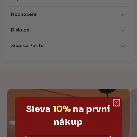
Hodnocení
Diskuze
Značka Purito
Sleva
10%
na první
nákup