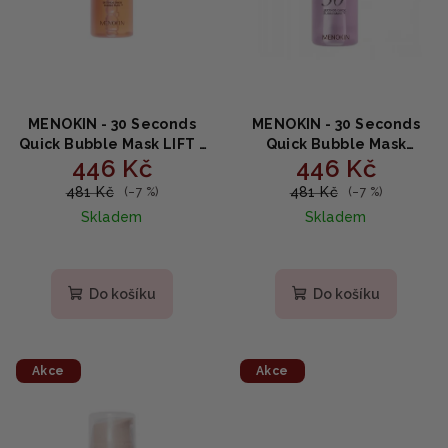
r
t
o
ů
d
u
k
MENOKIN - 30 Seconds
MENOKIN - 30 Seconds
t
Quick Bubble Mask LIFT -
Quick Bubble Mask
446 Kč
446 Kč
Liftingová bublinková
REPAIR - Expresní
ů
maska s niacinamidem a
bublinková maska s EGF a
481 Kč
481 Kč
(–7 %)
(–7 %)
multi-hyaluronáty 95ml
niacinamidem 95ml
Skladem
Skladem
Do košíku
Do košíku
Akce
Akce