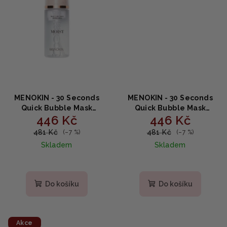
MENOKIN - 30 Seconds
MENOKIN - 30 Seconds
Quick Bubble Mask
Quick Bubble Mask
446 Kč
446 Kč
MOIST - 30sekundová
BRIGHT - Rozjasňující
bublinková maska s
bublinková maska s
481 Kč
481 Kč
(–7 %)
(–7 %)
niacinamidem a 8 druhy
niacinamidem a
Skladem
Skladem
kyseliny hyaluronové
glutathionem 95ml
95ml
Do košíku
Do košíku
Akce