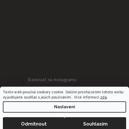
Sledovat na Instagramu
Tento web používá soubory cookie. Dalším procházením tohoto webu
vyjadřujete souhlas s jejich používáním.. Více informací
zde
.
Nastavení
Copyright 2026
Dalora.cz
. Všechna práva vyhrazena.
Upravit nastavení cookies
Odmítnout
Souhlasím
Vytvořil Shoptet Premium