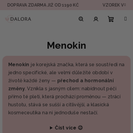
Přejít
DOPRAVA ZDARMA JIŽ OD 1190 KČ
VZOREK V KAŽD
na
obsah
Nákupn
Hledat
Přihlášení
Menokin
košík
Menokin
je korejská značka, která se soustředí na
jedno specifické, ale velmi důležité období v
životě každé ženy —
přechod a hormonální
změny
. Vznikla s jasným cílem: nabídnout péči
přímo té pleti, která prochází proměnou — ztrácí
hustotu, stává se sušší a citlivější, a klasická
kosmeceutika na ni jednoduše nestačí.
Číst více 😉