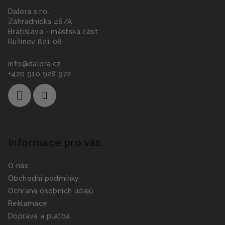
a
s
Dalora s.r.o.
u
t
Záhradnícka 46/A
í
Bratislava - městská část
Ružinov 821 08
info
@
dalora.cz
+420 910 928 972
Informace pro vás
O nás
Obchodní podmínky
Ochrana osobních údajů
Reklamace
Doprava a platba