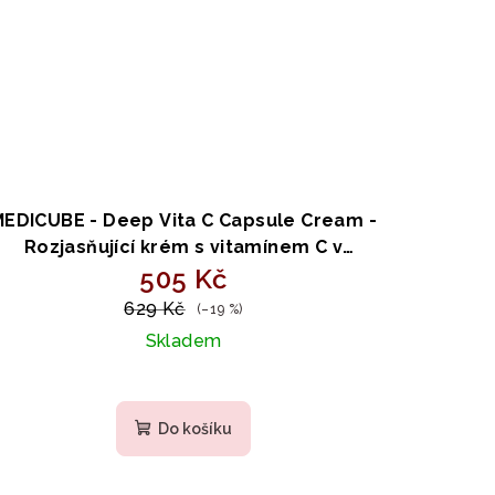
MEDICUBE - Deep Vita C Capsule Cream -
Rozjasňující krém s vitamínem C v
kapslích 55g
505 Kč
629 Kč
(–19 %)
Skladem
Průměrné
hodnocení
Do košíku
produktu
je
4,8