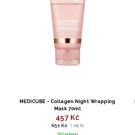
MEDICUBE - Collagen Night Wrapping
Mask 70ml
457 Kč
651 Kč
(–29 %)
Skladem