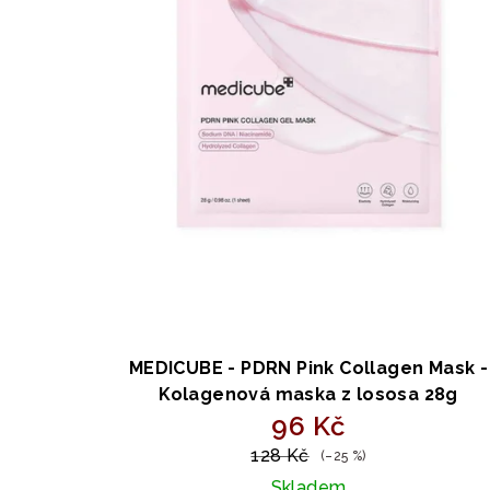
p
o
r
d
o
u
d
k
u
t
k
ů
t
ů
MEDICUBE - PDRN Pink Collagen Mask -
Kolagenová maska z lososa 28g
96 Kč
128 Kč
(–25 %)
Skladem