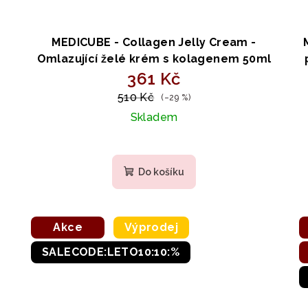
MEDICUBE - Collagen Jelly Cream -
Omlazující želé krém s kolagenem 50ml
361 Kč
510 Kč
(–29 %)
Skladem
Průměrné
hodnocení
Do košíku
produktu
je
3,0
z
Akce
Výprodej
5
SALECODE:LETO10:10:%
hvězdiček.