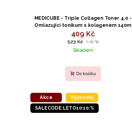
MEDICUBE - Triple Collagen Toner 4.0 -
Omlazující tonikum s kolagenem 140m
409 Kč
523 Kč
(–21 %)
Skladem
Průměrné
hodnocení
Do košíku
produktu
je
4,8
z
Akce
Výprodej
5
SALECODE:LETO10:10:%
hvězdiček.