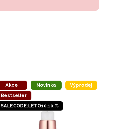
Akce
Novinka
Výprodej
Bestseller
SALECODE:LETO10:10:%