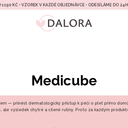
 1190 KČ • VZOREK V KAŽDÉ OBJEDNÁVCE • ODESÍLÁME DO 24
Medicube
ěrem — přinést dermatologický přístup k péči o pleť přímo domů
us, ale výsledek chytré a cílené rutiny. Proto za každým produ