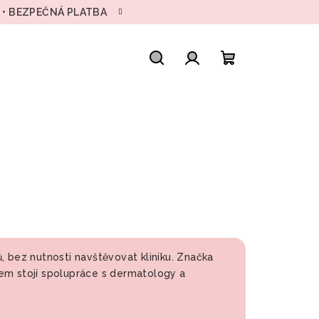
H • BEZPEČNÁ PLATBA
Hledat
Přihlášení
Nákupní
košík
, bez nutnosti navštěvovat kliniku. Značka
ktem stojí spolupráce s dermatology a