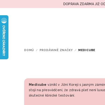
Přejít
DOPRAVA ZDARMA JIŽ OD
na
obsah
DOMŮ
/
PRODÁVANÉ ZNAČKY
/
MEDICUBE
Medicube
vznikl v Jižní Koreji s jasným zám
stojí na přesvědčení, že zdravá pleť není lux
skutečné klinické testování.