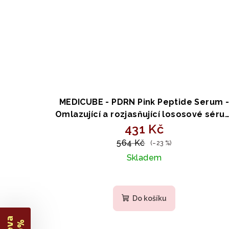
MEDICUBE - PDRN Pink Peptide Serum 
Omlazující a rozjasňující lososové séru
431 Kč
30ml
564 Kč
(–23 %)
Skladem
Průměrné
hodnocení
Do košíku
produktu
je
5,0