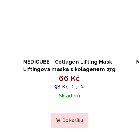
-
MEDICUBE - Collagen Lifting Mask -
m
Liftingová maska s kolagenem 27g
66 Kč
98 Kč
(–32 %)
Skladem
Průměrné
hodnocení
Do košíku
produktu
je
5,0