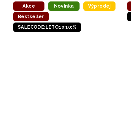
z
Akce
Novinka
Výprodej
5
Bestseller
hvězdiček.
SALECODE:LETO10:10:%