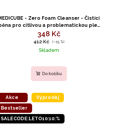
MEDICUBE - Zero Foam Cleanser - Čistící
pěna pro citlivou a problematickou pleť
348 Kč
120ml
412 Kč
(–15 %)
Skladem
Průměrné
hodnocení
Do košíku
produktu
je
5,0
z
Akce
Výprodej
5
Bestseller
hvězdiček.
SALECODE:LETO10:10:%