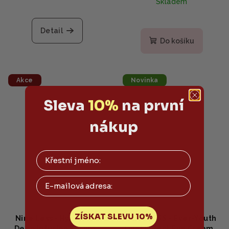
Skladem
50g
Detail
Do košíku
Akce
Novinka
Sleva
10%
na první
nákup
Email
ZÍSKAT SLEVU 10%
Nine Less - Hydra Max
NINE LESS - Ever-Youth
Deep Infusion Serum -
Dual Effect Eye Cream -