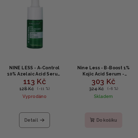
NINE LESS - A‑Control
Nine Less - B-Boost 1%
10% Azelaic Acid Serum
Kojic Acid Serum -
113 Kč
303 Kč
Mini - Sérum s kyselinou
Rozjasňující pleťové
azelaovou 12ml
sérum s kyselinou
128 Kč
324 Kč
(–11 %)
(–6 %)
kojovou 30ml
Vyprodáno
Skladem
Detail
Do košíku