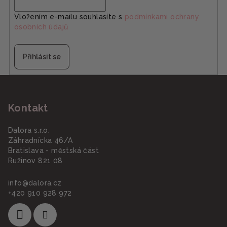
í
Vložením e-mailu souhlasíte s
podmínkami ochrany
p
osobních údajů
r
v
k
Přihlásit se
y
v
Z
ý
á
p
Kontakt
p
i
a
s
Dalora s.r.o.
u
t
Záhradnícka 46/A
í
Bratislava - městská část
Ružinov 821 08
info
@
dalora.cz
+420 910 928 972