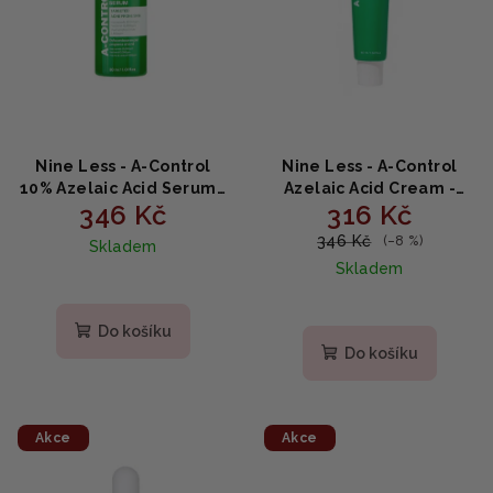
p
k
r
t
o
ů
d
u
k
Nine Less - A-Control
Nine Less - A-Control
t
10% Azelaic Acid Serum -
Azelaic Acid Cream -
346 Kč
316 Kč
Sérum s 10% kyselinou
Krém na problematickou
ů
azelaovou na
pleť s kyselinou
346 Kč
(–8 %)
Skladem
problematickou pleť - 30
azelaovou 50 ml
Skladem
ml
Do košíku
Do košíku
Akce
Akce