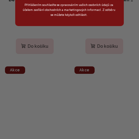
346 Kč
441 Kč
Přihlášením souhlasíte se zpracováním vašich osobních údajů za
Intenzivní hydratační
Oční krém s liftingovým
účelem zasílání obchodních a marketingových informací. Z odběru
sérum s kyselinou
účinkem, niacinamidem
368 Kč
479 Kč
(–5 %)
(–7 %)
se můžete kdykoli odhlásit.
hyaluronovou 50ml
a ceramidy, 20 ml
Skladem
Skladem
Do košíku
Do košíku
Akce
Akce