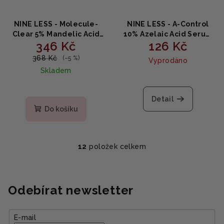
NINE LESS - Molecule-
NINE LESS - A-Control
Clear 5% Mandelic Acid
10% Azelaic Acid Serum
346 Kč
126 Kč
Serum - Rozjasňující
Mini - Mini sérum s
sérum s kyselinou
kyselinou azelaovou a
368 Kč
(–5 %)
Vyprodáno
mandlovou 5% 30ml
niacinamidem 12ml
Skladem
Detail
Do košíku
12
položek celkem
O
v
l
á
Odebírat newsletter
d
a
E-mail
c