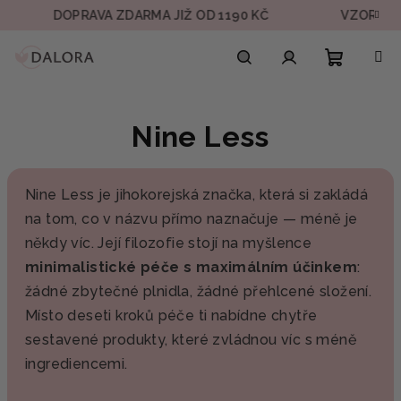
Přejít
DOPRAVA ZDARMA JIŽ OD 1190 KČ
VZOREK V 
na
obsah
Nákupn
Hledat
Přihlášení
Nine Less
košík
Nine Less je jihokorejská značka, která si zakládá
na tom, co v názvu přímo naznačuje — méně je
někdy víc. Její filozofie stojí na myšlence
minimalistické péče s maximálním účinkem
:
žádné zbytečné plnidla, žádné přehlcené složení.
Místo deseti kroků péče ti nabídne chytře
sestavené produkty, které zvládnou víc s méně
ingrediencemi.