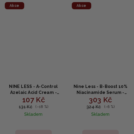
Akce
Akce
NINE LESS - A-Control
Nine Less - B-Boost 10%
Azelaic Acid Cream -
Niacinamide Serum -
107 Kč
303 Kč
Krém na problematickou
Rozjasňující pleťové
pleť s kyselinou
sérum s niacinamidem
131 Kč
324 Kč
(–18 %)
(–6 %)
azelaovou 15ml
30ml
Skladem
Skladem
Průměrné
hodnocení