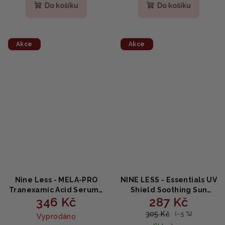
produktu
Do košíku
Do košíku
je
5,0
z
5
Akce
Akce
hvězdiček.
Nine Less - MELA-PRO
NINE LESS - Essentials UV
Tranexamic Acid Serum -
Shield Soothing Sun
346 Kč
287 Kč
Sérum na pigmentové
Cream SPF 50+/PA++++ -
skvrny s kyselinou
Opalovací krém s SPF 50+
305 Kč
(–5 %)
Vyprodáno
tranexamovou - 30 ml
a pupalkovým extraktem