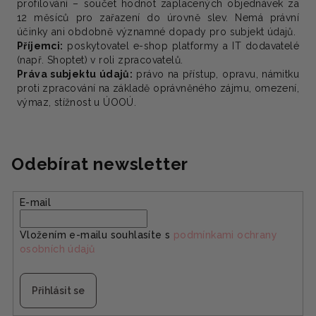
profilování – součet hodnot zaplacených objednávek za
12 měsíců pro zařazení do úrovně slev. Nemá právní
účinky ani obdobně významné dopady pro subjekt údajů.
Příjemci:
poskytovatel e-shop platformy a IT dodavatelé
(např. Shoptet) v roli zpracovatelů.
Práva subjektu údajů:
právo na přístup, opravu, námitku
proti zpracování na základě oprávněného zájmu, omezení,
výmaz, stížnost u ÚOOÚ.
Odebírat newsletter
E-mail
Vložením e-mailu souhlasíte s
podmínkami ochrany
osobních údajů
Přihlásit se