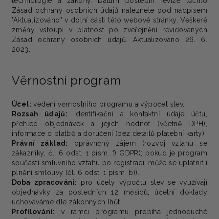
technologie a zákony. Datum poslední revize těchto
Zásad ochrany osobních údajů naleznete pod nadpisem
"Aktualizováno" v dolní části této webové stránky. Veškeré
změny vstoupí v platnost po zveřejnění revidovaných
Zásad ochrany osobních údajů. Aktualizováno 26. 6.
2023.
Věrnostní program
Účel:
vedení věrnostního programu a výpočet slev.
Rozsah údajů:
identifikační a kontaktní údaje účtu,
přehled objednávek a jejich hodnot (včetně DPH),
informace o platbě a doručení (bez detailů platební karty).
Právní základ:
oprávněný zájem (rozvoj vztahu se
zákazníky, čl. 6 odst. 1 písm. f) GDPR); pokud je program
součástí smluvního vztahu po registraci, může se uplatnit i
plnění smlouvy (čl. 6 odst. 1 písm. b)).
Doba zpracování:
pro účely výpočtu slev se využívají
objednávky za posledních 12 měsíců; účetní doklady
uchováváme dle zákonných lhůt.
Profilování:
v rámci programu probíhá jednoduché