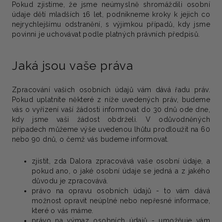
Pokud zjistíme, že jsme neúmyslně shromáždili osobní
údaje dětí mladších 16 let, podnikneme kroky k jejich co
nejrychlejšímu odstranění, s výjimkou případů, kdy jsme
povinni je uchovávat podle platných právních předpisů.
Jaká jsou vaše práva
Zpracování vašich osobních údajů vám dává řadu práv.
Pokud uplatníte některé z níže uvedených práv, budeme
vás o vyřízení vaší žádosti informovat do 30 dnů ode dne,
kdy jsme vaši žádost obdrželi. V odůvodněných
případech můžeme výše uvedenou lhůtu prodloužit na 60
nebo 90 dnů, o čemž vás budeme informovat.
zjistit, zda Dalora zpracovává vaše osobní údaje, a
pokud ano, o jaké osobní údaje se jedná a z jakého
důvodu je zpracovává.
právo na opravu osobních údajů - to vám dává
možnost opravit neúplné nebo nepřesné informace,
které o vás máme.
právo na výmaz osobních údajů - umožňuje vám