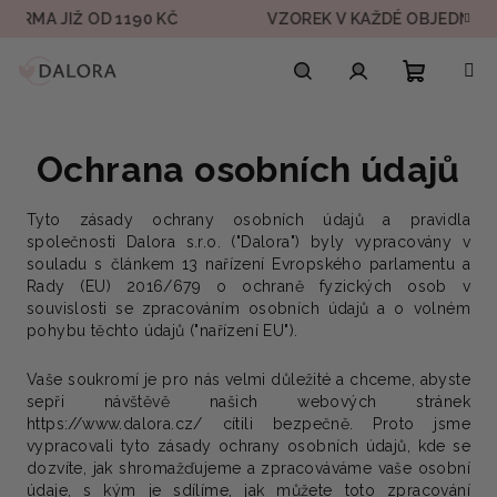
Přejít
 JIŽ OD 1190 KČ
VZOREK V KAŽDÉ OBJEDNÁVCE
na
obsah
Nákupn
Hledat
Přihlášení
Ochrana osobních údajů
košík
Tyto zásady ochrany osobních údajů a pravidla
společnosti Dalora s.r.o. ("Dalora") byly vypracovány v
souladu s článkem 13 nařízení Evropského parlamentu a
Rady (EU) 2016/679 o ochraně fyzických osob v
souvislosti se zpracováním osobních údajů a o volném
pohybu těchto údajů ("nařízení EU").
Vaše soukromí je pro nás velmi důležité a
chceme, abyste
se
při návštěvě našich webových stránek
https://www.dalora.cz/ cítili bezpečně. Proto jsme
vypracovali tyto zásady ochrany osobních údajů, kde se
dozvíte, jak shromažďujeme a zpracováváme vaše osobní
údaje, s kým je sdílíme, jak můžete toto zpracování