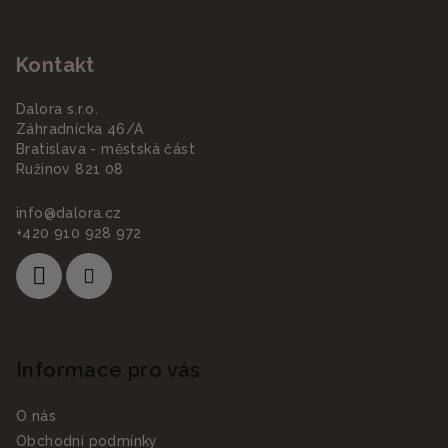
Z
á
Kontakt
p
a
Dalora s.r.o.
t
Záhradnícka 46/A
í
Bratislava - městská část
Ružinov 821 08
info
@
dalora.cz
+420 910 928 972
Informace pro vás
O nás
Obchodní podmínky