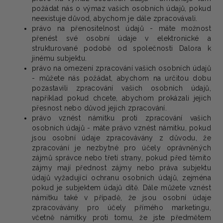
požádat nás o výmaz vašich osobních údajů, pokud
neexistuje důvod, abychom je dále zpracovávali.
právo na přenositelnost údajů - máte možnost
přenést své osobní údaje v elektronické a
strukturované podobě od společnosti Dalora k
jinému subjektu.
právo na omezení zpracování vašich osobních údajů
- můžete nás požádat, abychom na určitou dobu
pozastavili zpracování vašich osobních údajů,
například pokud chcete, abychom prokázali jejich
přesnost nebo důvod jejich zpracování.
právo vznést námitku proti zpracování vašich
osobních údajů - máte právo vznést námitku, pokud
jsou osobní údaje zpracovávány z důvodu, že
zpracování je nezbytné pro účely oprávněných
zájmů správce nebo třetí strany, pokud před těmito
zájmy mají přednost zájmy nebo práva subjektu
údajů vyžadující ochranu osobních údajů, zejména
pokud je subjektem údajů dítě. Dále můžete vznést
námitku také v případě, že jsou osobní údaje
zpracovávány pro účely přímého marketingu,
včetně námitky proti tomu, že jste předmětem