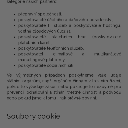
kategorie našich partnerů:
přepravní společnosti,
poskytovatelé účetního a daňového poradenství,
poskytovatelé IT služeb a poskytovatelé hostingu,
včetně cloudových úložišť,
poskytovatelé platebních bran (poskytovatelé
platebních karet),
poskytovatele telefonních služeb,
poskytovatel e-mailové a multikanálové
marketingové platformy
poskytovatele sociálních sítí.
Ve výjimečných případech poskytneme vaše údaje
státním orgánům, např. orgánům činným v trestním řízení,
pokud to vyžaduje zákon nebo pokud je to nezbytné pro
prevenci, odhalování a stíhání trestné činnosti a podvodů
nebo pokud jsme k tomu jinak právně povinni.
Soubory cookie