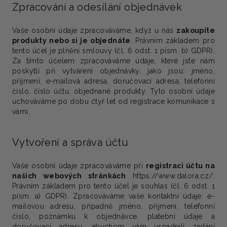
Zpracování a odesílání objednávek
Vaše osobní údaje zpracováváme, když u nás
zakoupíte
produkty nebo si je objednáte
.
Právním základem
pro
tento účel je
plnění smlouvy
(čl. 6 odst. 1 písm. b) GDPR).
Za tímto účelem zpracováváme údaje, které jste nám
poskytli při vytváření objednávky, jako jsou: jméno,
příjmení, e-mailová adresa, doručovací adresa, telefonní
číslo, číslo účtu, objednané produkty. Tyto osobní údaje
uchováváme po dobu čtyř let od registrace komunikace s
vámi.
Vytvoření a správa účtu
Vaše osobní údaje zpracováváme při
registraci účtu na
našich webových stránkách
https://www.dalora.cz/.
Právním základem
pro tento účel je
souhlas
(čl. 6 odst. 1
písm. a) GDPR). Zpracováváme vaše kontaktní údaje: e-
mailovou adresu, případně jméno, příjmení, telefonní
číslo, poznámku k objednávce, platební údaje a
doručovací adresu, abychom vám usnadnili zadání