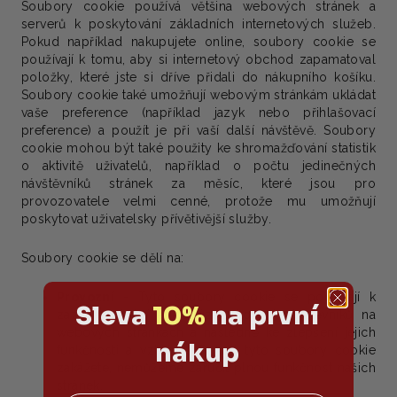
Soubory cookie používá většina webových stránek a
serverů k poskytování základních internetových služeb.
Pokud například nakupujete online, soubory cookie se
používají k tomu, aby si internetový obchod zapamatoval
položky, které jste si dříve přidali do nákupního košíku.
Soubory cookie také umožňují webovým stránkám ukládat
vaše preference (například jazyk nebo přihlašovací
preference) a použít je při vaší další návštěvě. Soubory
cookie mohou být také použity ke shromažďování statistik
o aktivitě uživatelů, například o počtu jedinečných
návštěvníků stránek za měsíc, které jsou pro
provozovatele velmi cenné, protože mu umožňují
poskytovat uživatelsky přívětivější služby.
Soubory cookie se dělí na:
Provozní
- Tyto soubory cookie se používají k
Sleva
10%
na první
zaznamenávání a analýze chování návštěvníků na
webových stránkách a následně ke zlepšení jejich
nákup
funkčnosti a vzhledu. Pokud tyto soubory cookie
zakážete, nemůžeme zaručit plnou funkčnost našich
stránek.