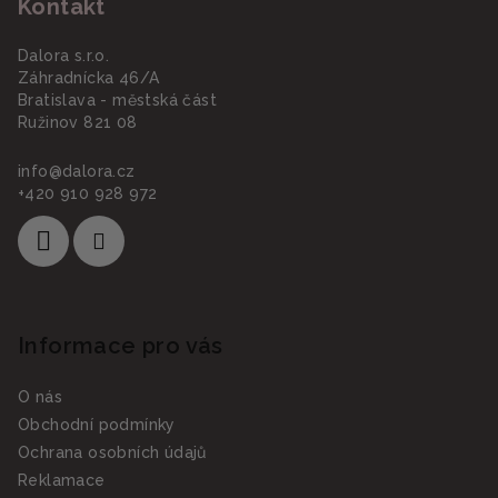
Kontakt
p
i
a
s
Dalora s.r.o.
u
t
Záhradnícka 46/A
í
Bratislava - městská část
Ružinov 821 08
info
@
dalora.cz
+420 910 928 972
Informace pro vás
O nás
Obchodní podmínky
Ochrana osobních údajů
Reklamace