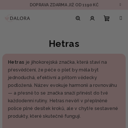
Přejít
DOPRAVA ZDARMA JIŽ OD 1190 KČ
VZOR
na
obsah
Nákupn
Hledat
Přihlášení
Hetras
košík
Hetras
je jihokorejská značka, která staví na
přesvědčení, že péče o pleť by měla být
jednoduchá, efektivní a přitom vědecky
podložená. Název evokuje harmonii a rovnováhu
— a přesně to se značka snaží přinést do tvé
každodenní rutiny. Hetras nevěří v přeplněné
police plné desítek kroků, ale v chytře sestavené
produkty, které skutečně fungují.