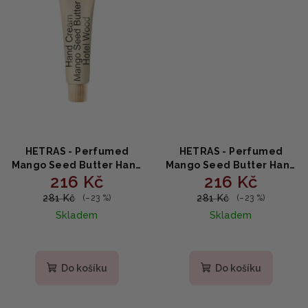
HETRAS - Perfumed
HETRAS - Perfumed
Mango Seed Butter Hand
Mango Seed Butter Hand
216 Kč
216 Kč
Cream Hotel Wood -
Cream Hinoki -
Parfémovaný krém na
Parfémovaný krém na
281 Kč
281 Kč
(–23 %)
(–23 %)
ruce s mangovým
ruce s mangovým
Skladem
Skladem
máslem a vůní
máslem a vůní hinoki 50
hotelového dřeva 50 ml
ml
Do košíku
Do košíku