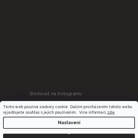
Sledovat na Instagramu
Tento web používá soubory cookie. Dalším procházením tohoto webu
vyjadřujete souhlas s jejich používáním.. Více informací
zde
.
Nastavení
Copyright 2026
Dalora.cz
. Všechna práva vyhrazena.
Upravit nastavení cookies