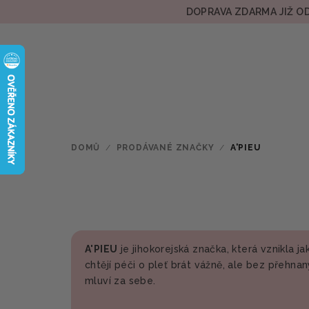
Přejít
DOPRAVA ZDARMA JIŽ OD
na
obsah
DOMŮ
/
PRODÁVANÉ ZNAČKY
/
A'PIEU
A'PIEU
je jihokorejská značka, která vznikla j
chtějí péči o pleť brát vážně, ale bez přehnan
mluví za sebe.