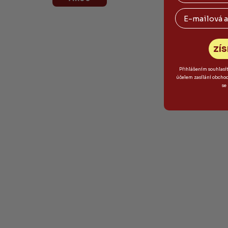
Email
ZÍS
Přihlášením souhlasí
účelem zasílání obcho
se