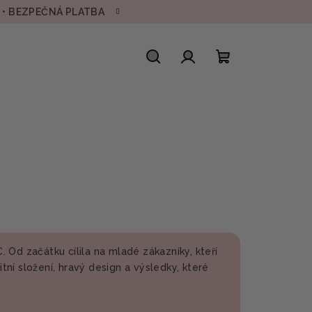
H • BEZPEČNÁ PLATBA
Hledat
Přihlášení
Nákupní
košík
 Od začátku cílila na mladé zákazníky, kteří
tní složení, hravý design a výsledky, které