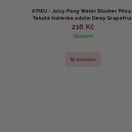
A'PIEU - Juicy-Pang Water Blusher PK04 
Tekutá tvářenka odstín Dewy Grapefrui
216 Kč
Pearl 9g
Skladem
Do košíku