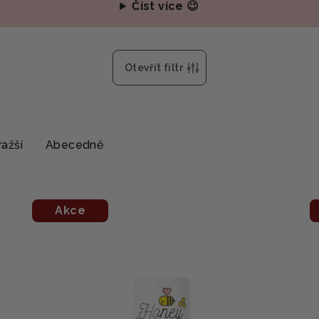
Číst více 😉
Otevřít filtr
ažší
Abecedně
Akce