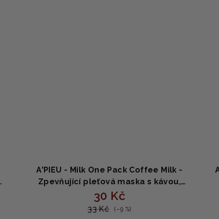
A'PIEU - Milk One Pack Coffee Milk -
Zpevňující pleťová maska s kávou,
mlékem a kolagenem 21g
30 Kč
33 Kč
(–9 %)