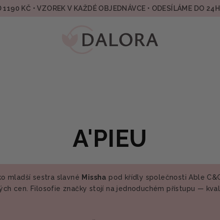
 1190 KČ • VZOREK V KAŽDÉ OBJEDNÁVCE • ODESÍLÁME DO 24
A'PIEU
ako mladší sestra slavné
Missha
pod křídly společnosti Able C&C.
ých cen. Filosofie značky stojí na jednoduchém přístupu — kvali