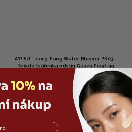
A'PIEU - Juicy-Pang Water Blusher PK03 -
Tekutá tvářenka odstín Guava Pearl 9g
216 Kč
va
10%
na
Skladem
ní nákup
Do košíku
Akce