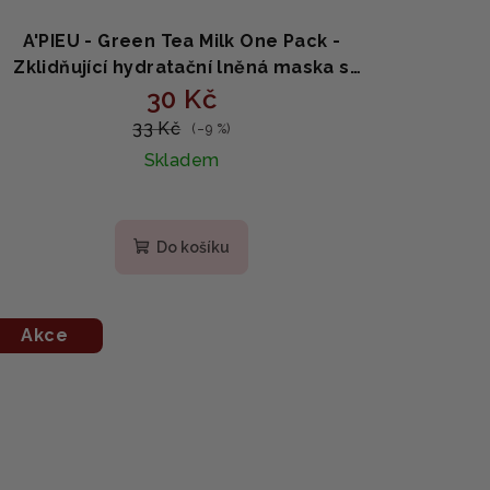
A'PIEU - Green Tea Milk One Pack -
Zklidňující hydratační lněná maska s
výtažky ze zeleného čaje a mléka 21g
30 Kč
33 Kč
(–9 %)
Skladem
Do košíku
Akce