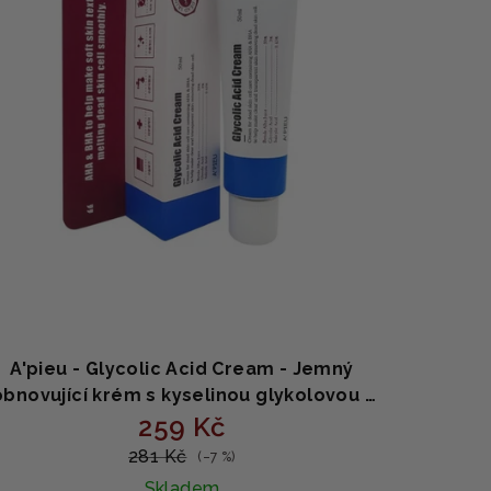
A'pieu - Glycolic Acid Cream - Jemný
obnovující krém s kyselinou glykolovou -
259 Kč
50 ml
281 Kč
(–7 %)
Skladem