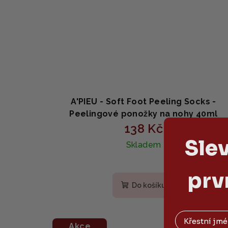
A'PIEU - Soft Foot Peeling Socks -
Peelingové ponožky na nohy 40ml
138 Kč
Sle
Skladem
prv
Do košíku
Akce