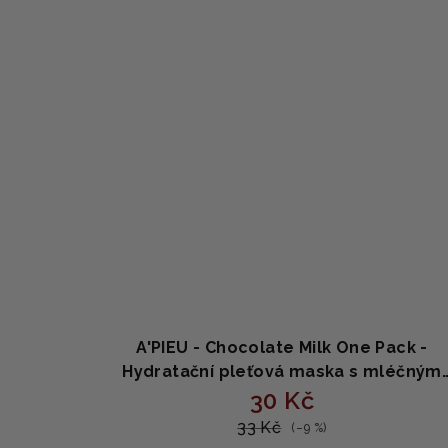
A'PIEU - Chocolate Milk One Pack -
Hydratační pleťová maska s mléčným
extraktem a kakaem 21g
30 Kč
33 Kč
(–9 %)