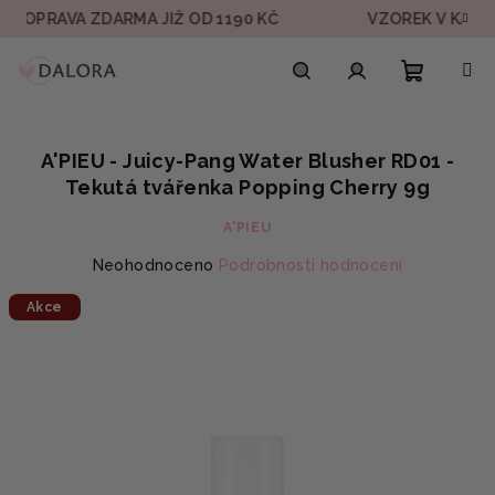
Přejít
PRAVA ZDARMA JIŽ OD 1190 KČ
VZOREK V KAŽDÉ O
na
obsah
Nákupn
Hledat
Přihlášení
A'PIEU - Juicy-Pang Water Blusher RD01 -
košík
Tekutá tvářenka Popping Cherry 9g
A'PIEU
Průměrné
Neohodnoceno
Podrobnosti hodnocení
hodnocení
Akce
produktu
je
0,0
z
5
hvězdiček.