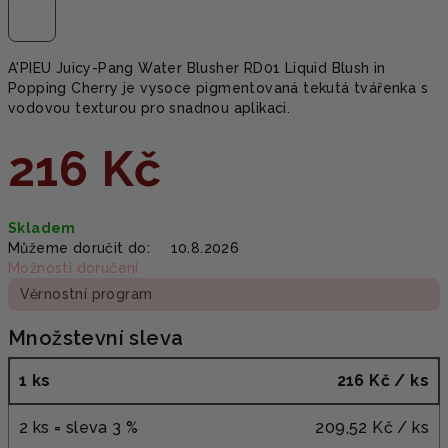
A'PIEU Juicy-Pang Water Blusher RD01 Liquid Blush in
Popping Cherry je vysoce pigmentovaná tekutá tvářenka s
vodovou texturou pro snadnou aplikaci.
216 Kč
Měrná
Skladem
cena:
Můžeme doručit do:
10.8.2026
Možnosti doručení
Věrnostní program
Množstevní sleva
1 ks
216 Kč
/ ks
2 ks = sleva 3 %
209,52 Kč
/ ks