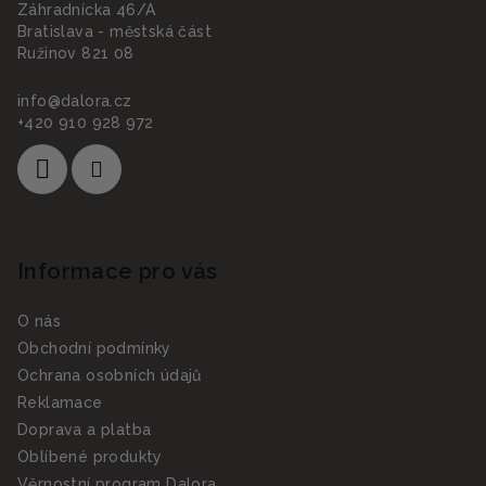
t
Záhradnícka 46/A
í
Bratislava - městská část
Ružinov 821 08
info
@
dalora.cz
+420 910 928 972
Informace pro vás
O nás
Obchodní podmínky
Ochrana osobních údajů
Reklamace
Doprava a platba
Oblíbené produkty
Věrnostní program Dalora