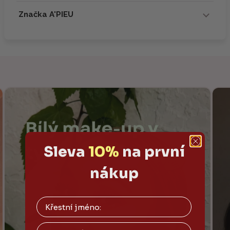
Značka A'PIEU
Sleva
10%
na první
nákup
Email