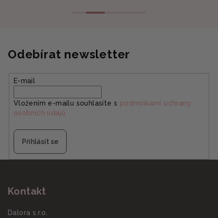
Odebírat newsletter
E-mail
Vložením e-mailu souhlasíte s
podmínkami ochrany
osobních údajů
Přihlásit se
Z
á
Kontakt
p
a
Dalora s.r.o.