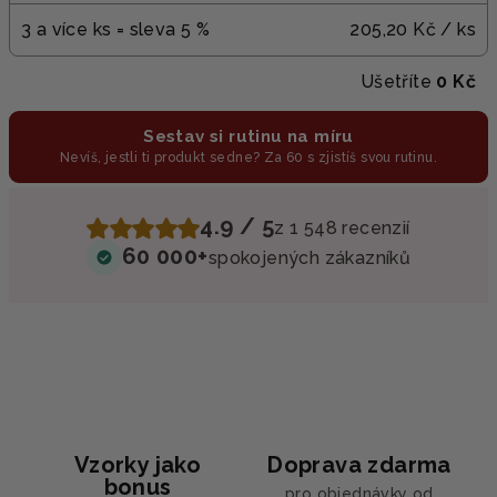
3 a více ks = sleva 5 %
205,20 Kč
/ ks
Ušetříte
0 Kč
Sestav si rutinu na míru
Nevíš, jestli ti produkt sedne? Za 60 s zjistíš svou rutinu.
4.9 / 5
z 1 548 recenzií
60 000+
spokojených zákazníků
Vzorky jako
Doprava zdarma
bonus
pro objednávky od