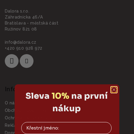
a
Dalora s.r.o.
t
Záhradnícka 46/A
í
Bratislava - městská část
Ružinov 821 08
info
@
dalora.cz
+420 910 928 972
Informace pro vás
Sleva
10%
na první
O nás
nákup
Obchodní podmínky
Ochrana osobních údajů
Reklamace
Doprava a platba