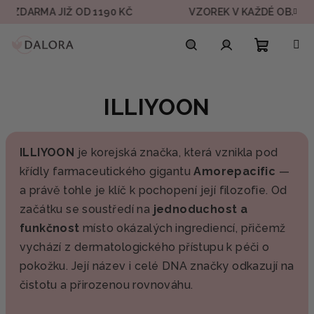
Přejít
 ZDARMA JIŽ OD 1190 KČ
VZOREK V KAŽDÉ OBJEDN
na
obsah
Nákupn
Hledat
Přihlášení
ILLIYOON
košík
ILLIYOON
je korejská značka, která vznikla pod
křídly farmaceutického gigantu
Amorepacific
—
a právě tohle je klíč k pochopení její filozofie. Od
začátku se soustředí na
jednoduchost a
funkčnost
místo okázalých ingrediencí, přičemž
vychází z dermatologického přístupu k péči o
pokožku. Její název i celé DNA značky odkazují na
čistotu a přirozenou rovnováhu.