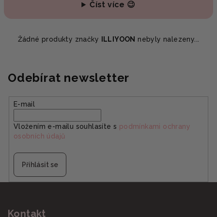
Číst více 😉
Žádné produkty značky
ILLIYOON
nebyly nalezeny...
Odebírat newsletter
E-mail
Vložením e-mailu souhlasíte s
podmínkami ochrany
osobních údajů
Přihlásit se
Z
á
Kontakt
p