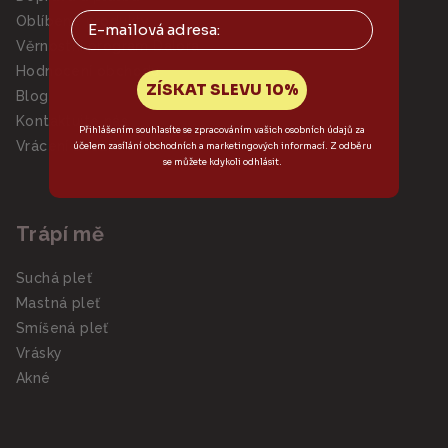
Email
Oblíbené produkty
Věrnostní program Dalora
Hodnocení obchodu
ZÍSKAT SLEVU 10%
Blog
Kontaktujte nás
Přihlášením souhlasíte se zpracováním vašich osobních údajů za
Vrácení zboží
účelem zasílání obchodních a marketingových informací. Z odběru
se můžete kdykoli odhlásit.
Trápí mě
Suchá pleť
Mastná pleť
Smíšená pleť
Vrásky
Akné