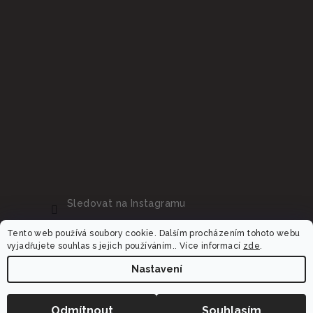
Sledovat na Instagramu
Tento web používá soubory cookie. Dalším procházením tohoto webu
vyjadřujete souhlas s jejich používáním.. Více informací
zde
.
Nastavení
Copyright 2026
Dalora.cz
. Všechna práva vyhrazena.
Upravit nastavení cookies
Odmítnout
Souhlasím