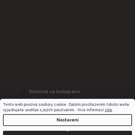
Sledovat na Instagramu
Tento web používá soubory cookie. Dalším procházením tohoto webu
vyjadřujete souhlas s jejich používáním.. Více informací
zde
.
Nastavení
Copyright 2026
Dalora.cz
. Všechna práva vyhrazena.
Upravit nastavení cookies