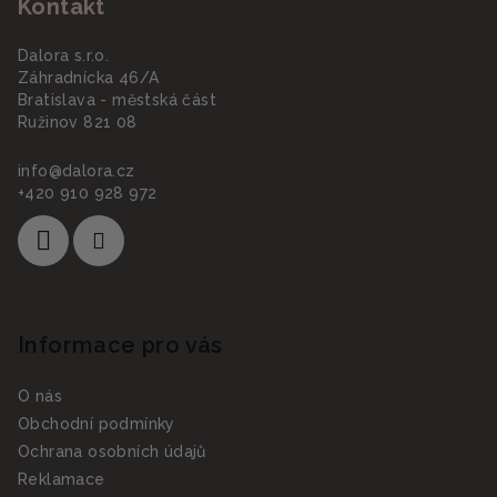
Kontakt
p
i
a
s
Dalora s.r.o.
u
t
Záhradnícka 46/A
í
Bratislava - městská část
Ružinov 821 08
info
@
dalora.cz
+420 910 928 972
Informace pro vás
O nás
Obchodní podmínky
Ochrana osobních údajů
Reklamace