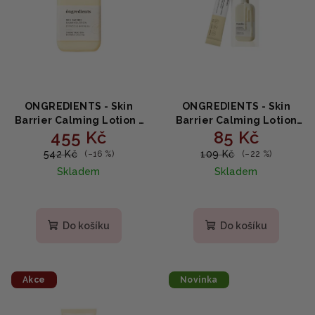
p
k
r
t
o
ů
d
u
k
ONGREDIENTS - Skin
ONGREDIENTS - Skin
t
Barrier Calming Lotion -
Barrier Calming Lotion
455 Kč
85 Kč
Zklidňující pleťový krém
Sachet Set - Zklidňující
ů
s peptidy a centellou 220
bariérové mléko v
542 Kč
109 Kč
(–16 %)
(–22 %)
ml
sáčcích 4x5ml
Skladem
Skladem
Do košíku
Do košíku
Akce
Novinka