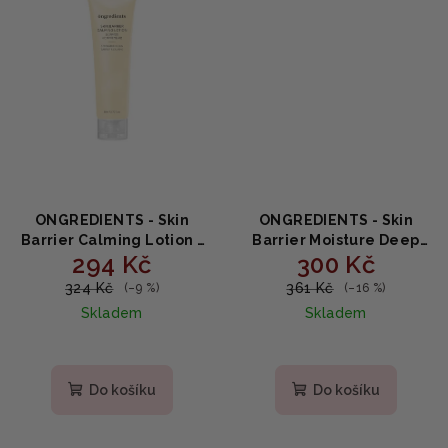
ONGREDIENTS - Skin
ONGREDIENTS - Skin
Barrier Calming Lotion -
Barrier Moisture Deep
294 Kč
300 Kč
Zklidňující krém pro
Cleanser - Hloubkově
obnovu kožní bariéry s
čistící hydratační pěna s
324 Kč
361 Kč
(–9 %)
(–16 %)
peptidy a Centellou MINI
ceramidem a
Skladem
Skladem
80ml
panthenolem 120 ml
Do košíku
Do košíku