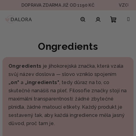
Přejít
DOPRAVA ZDARMA JIŽ OD 1190 KČ
VZOREK V
na
obsah
Nákupn
Hledat
Přihlášení
Ongredients
košík
Ongredients
je jihokorejská značka, která vzala
svůj název doslova — slovo vzniklo spojením
„on"
a
„ingredients"
, tedy důraz na to, co
skutečně nanášíš na pleť. Filosofie značky stojí na
maximální transparentnosti: žádné zbytečné
plnidla, žádné matoucí etikety. Každý produkt je
sestavený tak, aby každá ingredience měla jasný
důvod, proč tam je.