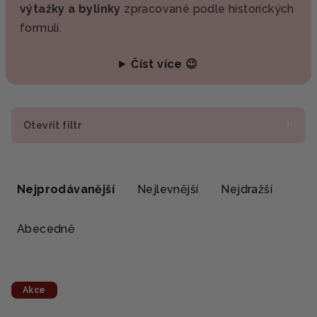
výtažky a bylinky
zpracované podle historických
formulí.
Číst více 😉
Otevřít filtr
Ř
a
Nejprodávanější
Nejlevnější
Nejdražší
z
e
Abecedně
n
í
V
p
Akce
ý
r