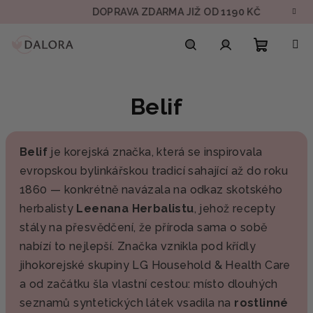
Přejít
DOPRAVA ZDARMA JIŽ OD 1190 KČ
V
na
obsah
Nákupn
Hledat
Přihlášení
Belif
košík
Belif
je korejská značka, která se inspirovala
evropskou bylinkářskou tradicí sahající až do roku
1860 — konkrétně navázala na odkaz skotského
herbalisty
Leenana Herbalistu
, jehož recepty
stály na přesvědčení, že příroda sama o sobě
nabízí to nejlepší. Značka vznikla pod křídly
jihokorejské skupiny LG Household & Health Care
a od začátku šla vlastní cestou: místo dlouhých
seznamů syntetických látek vsadila na
rostlinné