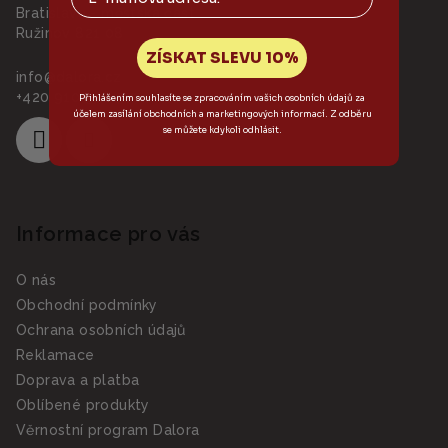
í
Bratislava - městská část
Ružinov 821 08
ZÍSKAT SLEVU 10%
info
@
dalora.cz
+420 910 928 972
Přihlášením souhlasíte se zpracováním vašich osobních údajů za
účelem zasílání obchodních a marketingových informací. Z odběru
se můžete kdykoli odhlásit.
Informace pro vás
O nás
Obchodní podmínky
Ochrana osobních údajů
Reklamace
Doprava a platba
Oblíbené produkty
Věrnostní program Dalora