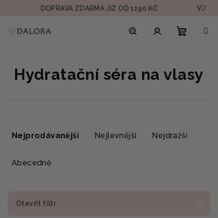
Přejít
DOPRAVA ZDARMA JIŽ OD 1190 KČ
VZOREK
na
obsah
Nákupn
Hledat
Přihlášení
Hydratační séra na vlasy
košík
Ř
a
Nejprodávanější
Nejlevnější
Nejdražší
z
e
Abecedně
n
í
p
Otevřít filtr
r