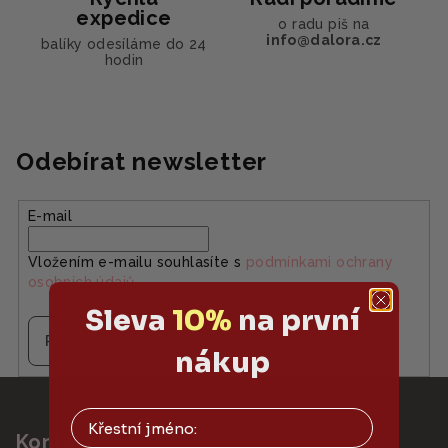
p
expedice
o radu piš na
i
info@dalora.cz
balíky odesíláme do 24
s
hodin
u
Odebírat newsletter
E-mail
Vložením e-mailu souhlasíte s
podmínkami ochrany
osobních údajů
Sleva
10%
na první
Přihlásit se
nákup
Z
á
Kontakt
p