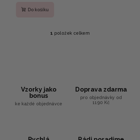
Do košíku
1
položek celkem
O
v
l
á
d
a
c
í
Vzorky jako
Doprava zdarma
p
bonus
pro objednávky od
r
1190 Kč
ke každé objednávce
v
k
y
v
ý
Rychlá
Rádi poradíme