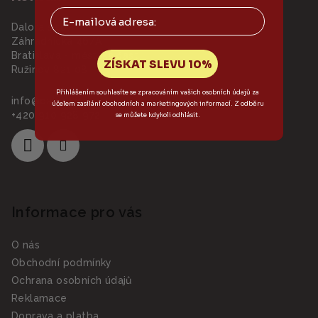
Email
a
Dalora s.r.o.
t
Záhradnícka 46/A
í
Bratislava - městská část
ZÍSKAT SLEVU 10%
Ružinov 821 08
Přihlášením souhlasíte se zpracováním vašich osobních údajů za
info
@
dalora.cz
účelem zasílání obchodních a marketingových informací. Z odběru
+420 910 928 972
se můžete kdykoli odhlásit.
Informace pro vás
O nás
Obchodní podmínky
Ochrana osobních údajů
Reklamace
Doprava a platba