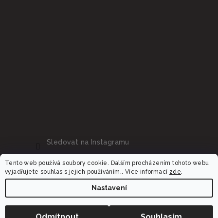
Sledovat na Instagramu
Tento web používá soubory cookie. Dalším procházením tohoto webu
vyjadřujete souhlas s jejich používáním.. Více informací
zde
.
Nastavení
Copyright 2026
Dalora.cz
. Všechna práva vyhrazena.
Upravit nastavení cookies
Odmítnout
Souhlasím