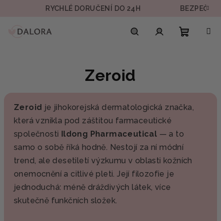
Přejít
RYCHLÉ DORUČENÍ DO 24H
BEZPEČNÁ PL
na
obsah
Nákupn
Hledat
Přihlášení
Zeroid
košík
Zeroid
je jihokorejská dermatologická značka,
která vznikla pod záštitou farmaceutické
společnosti
Ildong Pharmaceutical
— a to
samo o sobě říká hodně. Nestojí za ní módní
trend, ale desetiletí výzkumu v oblasti kožních
onemocnění a citlivé pleti. Její filozofie je
jednoduchá: méně dráždivých látek, více
skutečně funkčních složek.