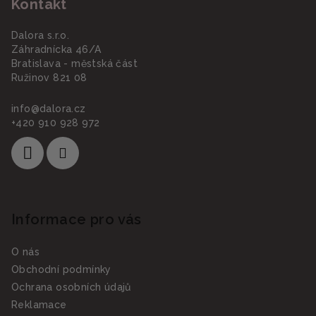
Kontakt
p
i
a
s
Dalora s.r.o.
u
t
Záhradnícka 46/A
í
Bratislava - městská část
Ružinov 821 08
info
@
dalora.cz
+420 910 928 972
Informace pro vás
O nás
Obchodní podmínky
Ochrana osobních údajů
Reklamace