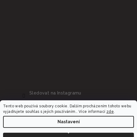
Sledovat na Instagramu
Tento web používá soubory cookie. Dalším procházením tohoto webu
vyjadřujete souhlas s jejich používáním.. Více informací
zde
.
Nastavení
Copyright 2026
Dalora.cz
. Všechna práva vyhrazena.
Upravit nastavení cookies