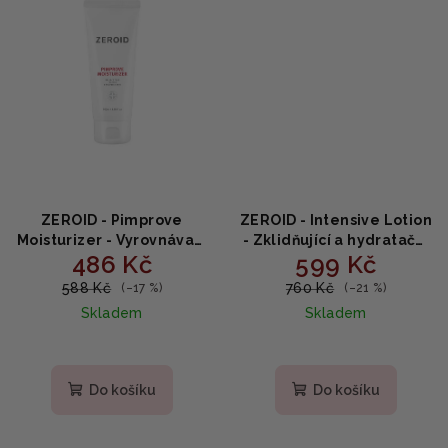
ZEROID - Pimprove
ZEROID - Intensive Lotion
Moisturizer - Vyrovnávací
- Zklidňující a hydratační
486 Kč
599 Kč
hydratační krém pro
tělové mléko 200ml
mastnou a
588 Kč
760 Kč
(–17 %)
(–21 %)
problematickou pleť
Skladem
Skladem
100ml
Do košíku
Do košíku