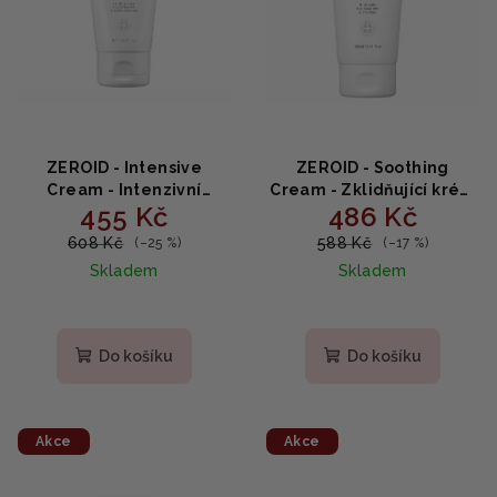
p
k
r
t
o
ů
d
u
k
ZEROID - Intensive
ZEROID - Soothing
t
Cream - Intenzivní
Cream - Zklidňující krém
455 Kč
486 Kč
zklidňující regenerační
s vitaminem E 80ml
ů
krém 80ml
608 Kč
588 Kč
(–25 %)
(–17 %)
Skladem
Skladem
Do košíku
Do košíku
Akce
Akce