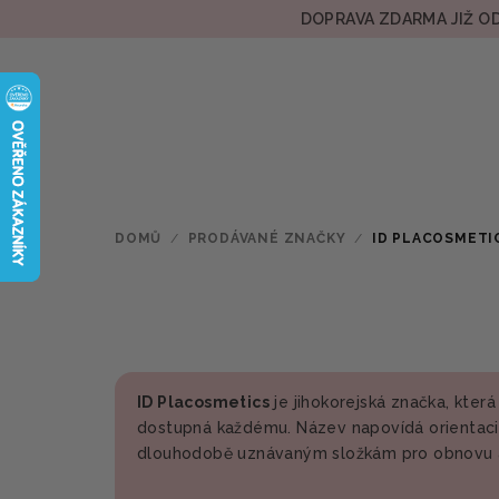
Přejít
DOPRAVA ZDARMA JIŽ OD
na
obsah
DOMŮ
/
PRODÁVANÉ ZNAČKY
/
ID PLACOSMETI
ID Placosmetics
je jihokorejská značka, kte
dostupná každému. Název napovídá orientac
dlouhodobě uznávaným složkám pro obnovu a r