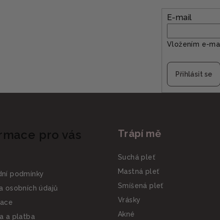
d
a
E-mail
c
í
Vložením e-mai
p
r
Přihlásit se
v
k
y
v
rmace pro vás
Trápí mě
ý
p
Suchá pleť
i
Mastná pleť
ní podmínky
s
Smíšená pleť
a osobních údajů
u
Vrásky
ace
Akné
a a platba