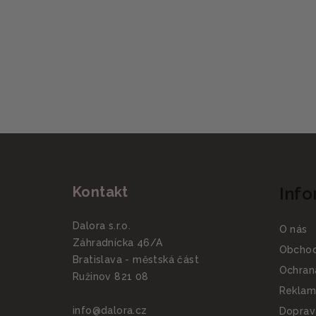
Z
á
Kontakt
Info
p
a
Dalora s.r.o.
O nás
Záhradnícka 46/A
t
Obchod
Bratislava - městská část
Ochran
í
Ružinov 821 08
Reklam
info
@
dalora.cz
Doprav