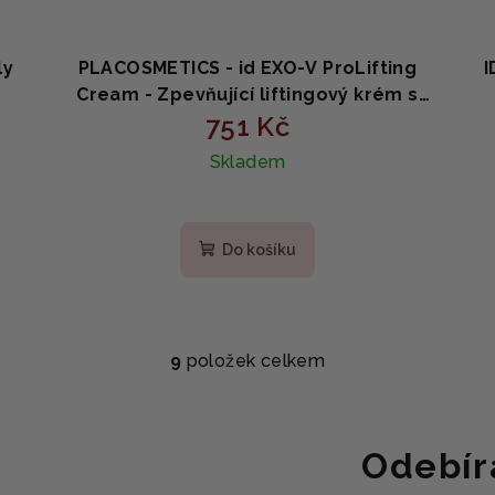
ly
PLACOSMETICS - id EXO-V ProLifting
I
Cream - Zpevňující liftingový krém s
ml
exosomy a niacinamidem 50ml
751 Kč
Skladem
Do košíku
9
položek celkem
O
v
l
Odebír
á