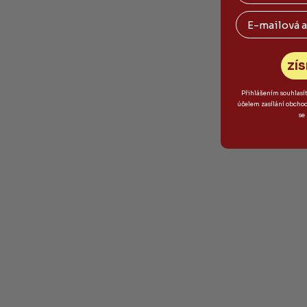
Email
ZÍS
Přihlášením souhlasí
účelem zasílání obcho
se