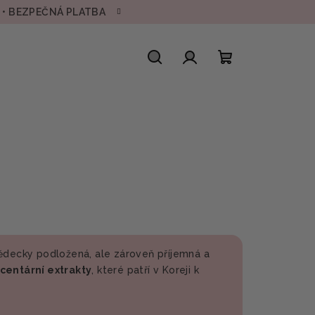
H • BEZPEČNÁ PLATBA
Hledat
Přihlášení
Nákupní
košík
vědecky podložená, ale zároveň příjemná a
centární extrakty
, které patří v Koreji k