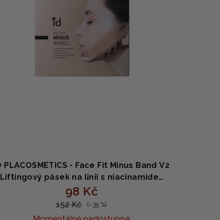
D PLACOSMETICS - Face Fit Minus Band V2
 Liftingový pásek na linii s niacinamidem,
peptidy a kyselinou hyaluronovou 1 ks
98 Kč
152 Kč
(–35 %)
Momentálně nedostupné