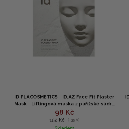
ID PLACOSMETICS - ID.AZ Face Fit Plaster
I
Mask - Liftingová maska z pařížské sádry
-
s kaolinem a niacinamidem 20g
98 Kč
152 Kč
(–35 %)
Skladem