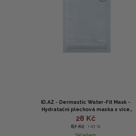
p
o
r
d
o
u
d
k
u
t
k
ů
t
ů
ID.AZ - Dermastic Water-Fit Mask -
Hydratační plechová maska s více
formami kyseliny hyaluronové
28 Kč
87 Kč
(–67 %)
Skladem