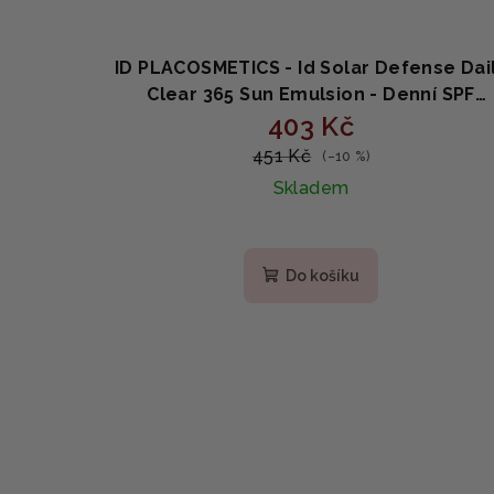
ID PLACOSMETICS - Id Solar Defense Dai
Clear 365 Sun Emulsion - Denní SPF
emulze s niacinamidem a ceramidy 50 
403 Kč
451 Kč
(–10 %)
Skladem
Do košíku