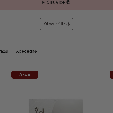
Číst více 😉
Otevřít filtr
ažší
Abecedně
Akce