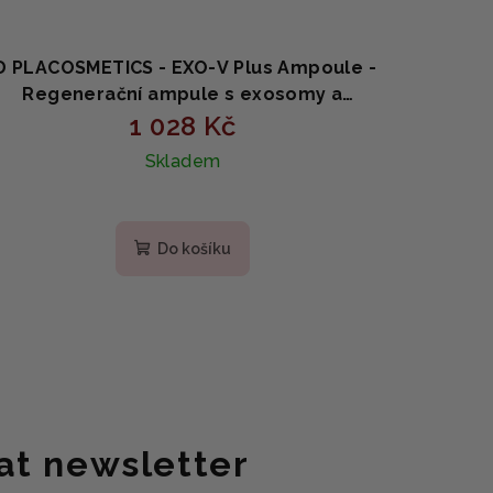
D PLACOSMETICS - EXO-V Plus Ampoule -
Regenerační ampule s exosomy a
niacinamidem 30ml
1 028 Kč
Skladem
Do košíku
at newsletter