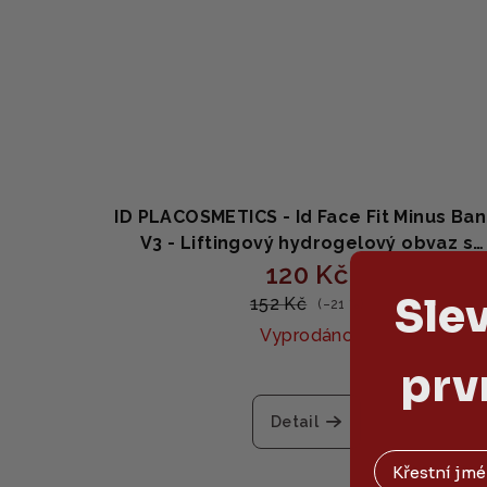
ID PLACOSMETICS - Id Face Fit Minus Ba
V3 - Liftingový hydrogelový obvaz s
niacinamidem a kolagenem 11g x 4 ks
120 Kč
Sle
152 Kč
(–21 %)
Vyprodáno
prv
Detail