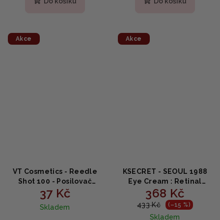
Do košíku
Do košíku
je
je
4,8
5,0
z
z
5
5
Akce
Akce
hvězdiček.
hvězdiček.
VT Cosmetics - Reedle
KSECRET - SEOUL 1988
Shot 100 - Posilovač
Eye Cream : Retinal
37 Kč
368 Kč
kožních jehel 2ml
Liposome 2% +
SAMPLE
Fermented Bean -
433 Kč
(–15 %)
Skladem
Omlazující oční krém s
Skladem