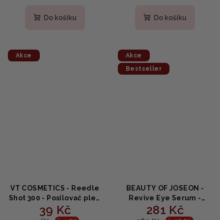
hodnocení
hodnocení
produktu
produktu
Do košíku
Do košíku
je
je
5,0
4,8
z
z
5
5
Akce
Akce
hvězdiček.
hvězdiček.
Bestseller
VT COSMETICS - Reedle
BEAUTY OF JOSEON -
Shot 300 - Posilovač pleti
Revive Eye Serum -
39 Kč
281 Kč
s mikrojehličkami 2ml
Ženšen + Retinal - oční
SAMPLE
sérum proti vráskám