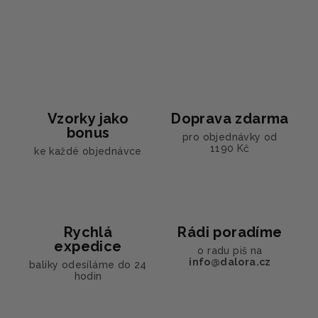
d
v
a
á
n
c
í
í
p
r
v
Vzorky jako
Doprava zdarma
k
bonus
y
pro objednávky od
1190 Kč
ke každé objednávce
v
ý
p
i
s
Rychlá
Rádi poradíme
u
expedice
o radu piš na
info@dalora.cz
balíky odesíláme do 24
hodin