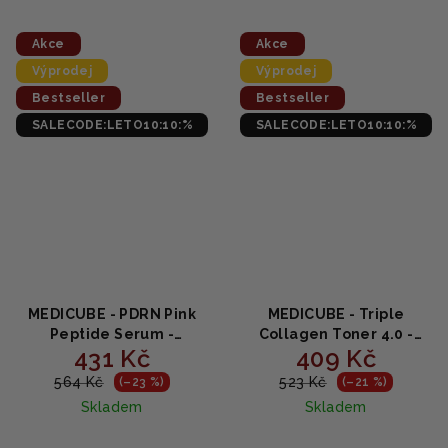
4,7
4,9
z
z
5
5
Akce
Akce
hvězdiček.
hvězdiček.
Výprodej
Výprodej
Bestseller
Bestseller
SALECODE:LETO10:10:%
SALECODE:LETO10:10:%
MEDICUBE - PDRN Pink
MEDICUBE - Triple
Peptide Serum -
Collagen Toner 4.0 -
431 Kč
409 Kč
Omlazující a rozjasňující
Omlazující tonikum s
lososové sérum 30ml
kolagenem 140m
564 Kč
523 Kč
(–23 %)
(–21 %)
Skladem
Skladem
Průměrné
Průměrné