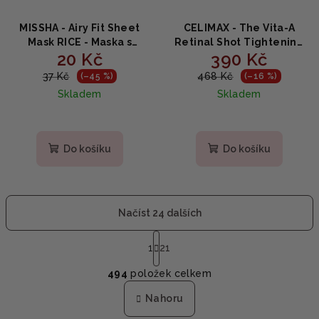
MISSHA - Airy Fit Sheet
CELIMAX - The Vita-A
Mask RICE - Maska s
Retinal Shot Tightening
20 Kč
390 Kč
rýžovým extraktem 19g
Booster - Omlazující
booster s retinalem 15ml
37 Kč
468 Kč
(–45 %)
(–16 %)
Skladem
Skladem
Průměrné
hodnocení
produktu
Do košíku
Do košíku
je
5,0
z
5
Načíst 24 dalších
hvězdiček.
S
t
1
21
O
r
494
položek celkem
á
v
n
l
Nahoru
k
á
o