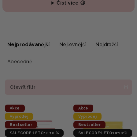
Číst více 😉
Ř
a
Nejprodávanější
Nejlevnější
Nejdražší
z
e
Abecedně
n
í
p
Otevřít filtr
r
V
o
Akce
Akce
ý
d
Výprodej
Výprodej
p
u
Bestseller
Bestseller
i
k
SALECODE:LETO10:10:%
SALECODE:LETO10:10:%