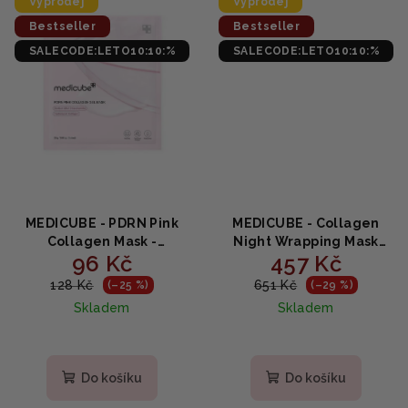
Výprodej
Výprodej
Bestseller
Bestseller
SALECODE:LETO10:10:%
SALECODE:LETO10:10:%
MEDICUBE - PDRN Pink
MEDICUBE - Collagen
Collagen Mask -
Night Wrapping Mask
96 Kč
457 Kč
Kolagenová maska z
70ml
lososa 28g
128 Kč
651 Kč
(–25 %)
(–29 %)
Skladem
Skladem
Průměrné
Průměrné
hodnocení
hodnocení
produktu
produktu
Do košíku
Do košíku
je
je