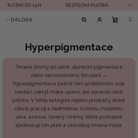
Přejít
ČENÍ DO 24H
BEZPEČNÁ PLATBA
DOPRAVA
na
obsah
Nákupn
Hledat
Přihlášení
Hyperpigmentace
košík
Tmavé skvrny po akné, sluneční pigmentace
nebo nerovnoměrný tón pleti —
hyperpigmentace patří k těm problémům, kde
nestačí zakrýt make-upem, ale opravdu řešit
příčinu. V téhle kategorii najdeš produkty, které
cíleně pracují s nadměrnou tvorbou melaninu:
séra, esence, tónery i krémy, které postupně
sjednocují tón pleti a zesvětlují tmavá místa.