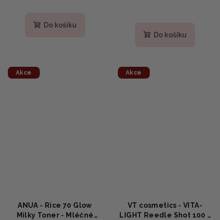
retinálním liposomem
30ml
Do košíku
Do košíku
Akce
Akce
ANUA - Rice 70 Glow
VT cosmetics - VITA-
Milky Toner - Mléčné
LIGHT Reedle Shot 100 -