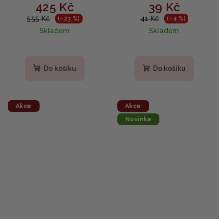
425 Kč
39 Kč
tonikum s rýžovou vodou
Rozjasňující pleťové
a niacinamidem 250ml
sérum 2ml SAMPLE
555 Kč
41 Kč
(–23 %)
(–4 %)
Skladem
Skladem
Do košíku
Do košíku
Akce
Akce
Novinka