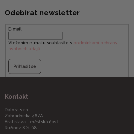
Odebírat newsletter
E-mail
Vložením e-mailu souhlasíte s
podmínkami ochrany
osobních údajů
Přihlásit se
Z
á
Kontakt
p
a
Dalora s.r.o.
t
Záhradnícka 46/A
í
Bratislava - městská část
Ružinov 821 08