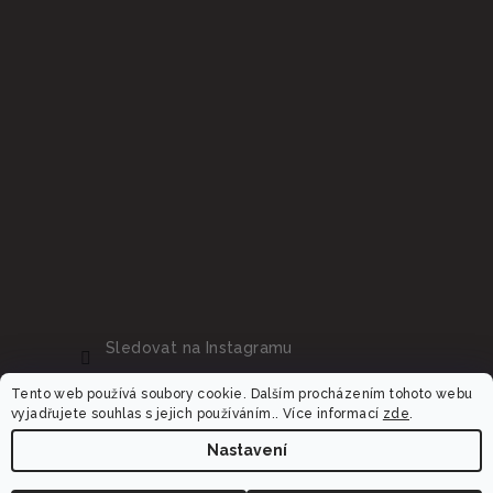
Sledovat na Instagramu
Tento web používá soubory cookie. Dalším procházením tohoto webu
vyjadřujete souhlas s jejich používáním.. Více informací
zde
.
Nastavení
Copyright 2026
Dalora.cz
. Všechna práva vyhrazena.
Upravit nastavení cookies