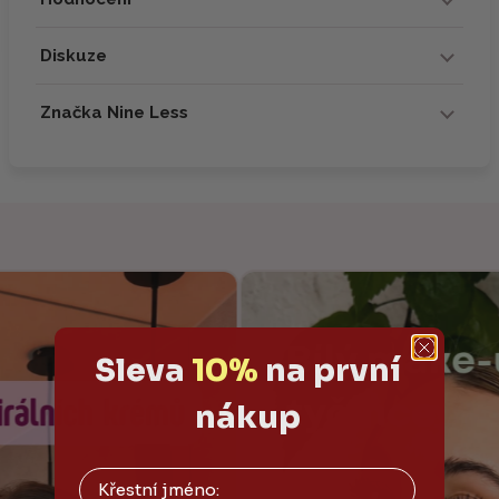
Diskuze
Značka Nine Less
Sleva
10%
na první
nákup