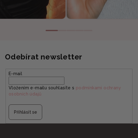
Odebírat newsletter
E-mail
Vložením e-mailu souhlasíte s
podmínkami ochrany
osobních údajů
Přihlásit se
Z
á