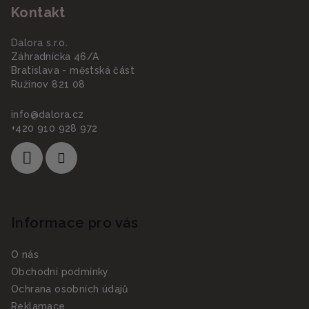
Kontakt
p
a
Dalora s.r.o.
t
Záhradnícka 46/A
í
Bratislava - městská část
Ružinov 821 08
info
@
dalora.cz
+420 910 928 972
Informace pro vás
O nás
Obchodní podmínky
Ochrana osobních údajů
Reklamace