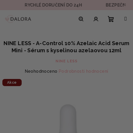
Přejít
RYCHLÉ DORUČENÍ DO 24H
BEZPEČNÁ PLAT
na
obsah
Nákupn
Hledat
Přihlášení
NINE LESS - A‑Control 10% Azelaic Acid Serum
košík
Mini - Sérum s kyselinou azelaovou 12ml
NINE LESS
Průměrné
Neohodnoceno
Podrobnosti hodnocení
hodnocení
Akce
produktu
je
0,0
z
5
hvězdiček.