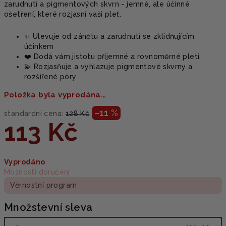
zarudnutí a pigmentových skvrn - jemné, ale účinné
ošetření, které rozjasní vaši pleť.
✨ Ulevuje od zánětu a zarudnutí se zklidňujícím
účinkem
❤️ Dodá vám jistotu příjemné a rovnoměrné pleti.
💫 Rozjasňuje a vyhlazuje pigmentové skvrny a
rozšířené póry
Položka byla vyprodána…
–11 %
standardní cena:
128 Kč
113 Kč
Měrná
Vyprodáno
cena:
Možnosti doručení
Věrnostní program
Množstevní sleva