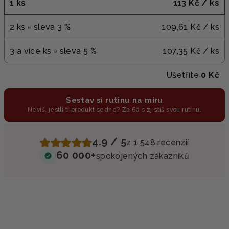
1 ks
113 Kč
/ ks
2 ks = sleva 3 %
109,61 Kč
/ ks
3 a více ks = sleva 5 %
107,35 Kč
/ ks
Ušetříte
0 Kč
Sestav si rutinu na míru
Nevíš, jestli ti produkt sedne? Za 60 s zjistíš svou rutinu.
4.9 / 5
z 1 548 recenzií
60 000+
spokojených zákazníků