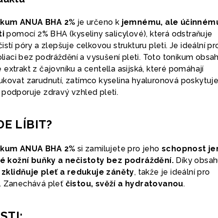
nikum ANUA BHA 2%
je určeno k
jemnému, ale účinném
ti
pomocí 2% BHA (kyseliny salicylové), která odstraňuje
stí póry a zlepšuje celkovou strukturu pleti. Je ideální pro
foliaci bez podráždění a vysušení pleti. Toto tonikum obsa
je extrakt z čajovníku a centella asijská, které pomáhají
ukovat zarudnutí, zatímco kyselina hyaluronová poskytuj
 podporuje zdravý vzhled pleti.
DE LÍBIT?
nikum ANUA BHA 2%
si zamilujete pro jeho
schopnost j
 kožní buňky a nečistoty bez podráždění.
Díky obsah
a
zklidňuje pleť a redukuje záněty
, takže je ideální pro
ť. Zanechává pleť
čistou, svěží a hydratovanou
.
STI: