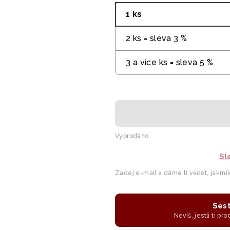
1 ks
2 ks = sleva 3 %
3 a více ks = sleva 5 %
Vyprodáno
Sl
Zadej e-mail a dáme ti vědět, jakmi
Sest
Nevíš, jestli ti pr