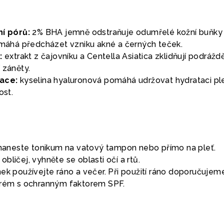
ní pórů:
2% BHA jemně odstraňuje odumřelé kožní buňky
pomáhá předcházet vzniku akné a černých teček.
:
extrakt z čajovníku a Centella Asiatica zklidňují podráž
 záněty.
tace:
kyselina hyaluronová pomáhá udržovat hydrataci ple
ost.
i naneste tonikum na vatový tampon nebo přímo na pleť.
bličej, vyhněte se oblasti očí a rtů.
ek používejte ráno a večer. Při použití ráno doporučujem
krém s ochranným faktorem SPF.