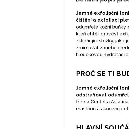
Jemné exfoliační to
čištění a exfoliaci ple
odumřelé kožní buňky, či
kteří chtějí provést ex
zklidňující složky, jako 
zmírňovat záněty a red
hloubkovou hydrataci a
PROČ SE TI BU
Jemné exfoliační to
odstraňovat odumřelé
tree a Centella Asiatic
mastnou a aknózní ple
HLAVNÍ SOUČÁ