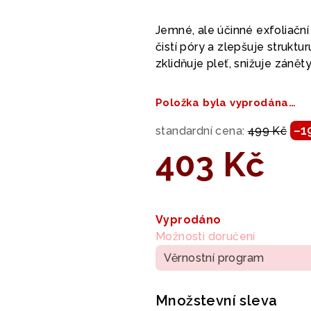
hodnocení
produktu
Jemné, ale účinné exfoliač
je
čistí póry a zlepšuje struktur
0,0
zklidňuje pleť, snižuje záně
z
5
Položka byla vyprodána…
hvězdiček.
–1
standardní cena:
499 Kč
403 Kč
Měrná
cena:
Vyprodáno
Možnosti doručení
Věrnostní program
Množstevní sleva