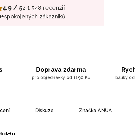
4.9 / 5
z 1 548 recenzií
0+
spokojených zákazníků
s
Doprava zdarma
Rych
pro objednávky od 1190 Kč
balíky o
cení
Diskuze
Značka
ANUA
oduktu