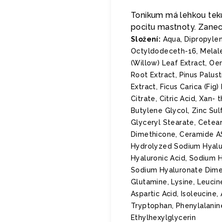
Tonikum má lehkou teku
pocitu mastnoty. Zanec
Složení:
Aqua, Dipropylene
Octyldodeceth-16, Melaleu
(Willow) Leaf Extract, Oe
Root Extract, Pinus Palust
Extract, Ficus Carica (Fi
Citrate, Citric Acid, Xan
Butylene Glycol, Zinc Su
Glyceryl Stearate, Cetea
Dimethicone, Ceramide AS
Hydrolyzed Sodium Hyalur
Hyaluronic Acid, Sodium 
Sodium Hyaluronate Dimet
Glutamine, Lysine, Leucine
Aspartic Acid, Isoleucine, 
Tryptophan, Phenylalanine
Ethylhexylglycerin