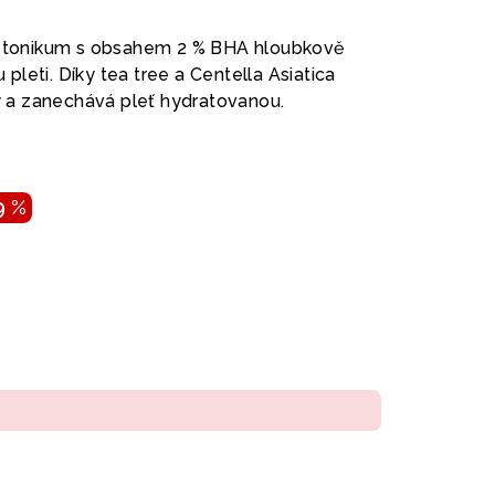
ní tonikum s obsahem 2 % BHA hloubkově
u pleti. Díky tea tree a Centella Asiatica
ty a zanechává pleť hydratovanou.
9 %