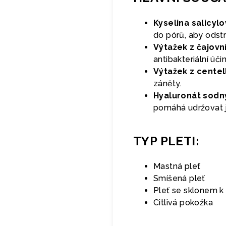
Kyselina salicylo
do pórů, aby odst
Výtažek z čajovn
antibakteriální úč
Výtažek z centel
záněty.
Hyaluronát sodný
pomáhá udržovat j
TYP PLETI:
Mastná pleť
Smíšená pleť
Pleť se sklonem k
Citlivá pokožka