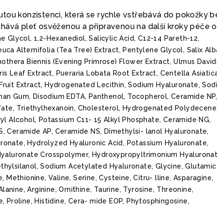
tou konzistenci, která se rychle vstřebává do pokožky b
hává pleť osvěženou a připravenou na další kroky péče o 
 Glycol, 1,2-Hexanediol, Salicylic Acid, C12-14 Pareth-12,
ca Alternifolia (Tea Tree) Extract, Pentylene Glycol, Salix Alb
nothera Biennis (Evening Primrose) Flower Extract, Ulmus David
ris Leaf Extract, Pueraria Lobata Root Extract, Centella Asiatic
g) Fruit Extract, Hydrogenated Lecithin, Sodium Hyaluronate, So
- than Gum, Disodium EDTA, Panthenol, Tocopherol, Ceramide NP
lfate, Triethylhexanoin, Cholesterol, Hydrogenated Polydecene
ryl Alcohol, Potassium C11- 15 Alkyl Phosphate, Ceramide NG,
, Ceramide AP, Ceramide NS, Dimethylsi- lanol Hyaluronate,
onate, Hydrolyzed Hyaluronic Acid, Potassium Hyaluronate,
Hyaluronate Crosspolymer, Hydroxypropyltrimonium Hyaluronat
hylsilanol, Sodium Acetylated Hyaluronate, Glycine, Glutamic 
, Methionine, Valine, Serine, Cysteine, Citru- lline, Asparagine,
Alanine, Arginine, Ornithine, Taurine, Tyrosine, Threonine,
, Proline, Histidine, Cera- mide EOP, Phytosphingosine,