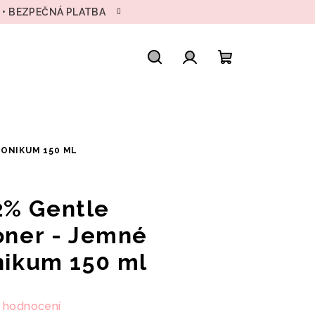
H • BEZPEČNÁ PLATBA
Hledat
Přihlášení
Nákupní
košík
TONIKUM 150 ML
2% Gentle
Toner - Jemné
onikum 150 ml
 hodnocení