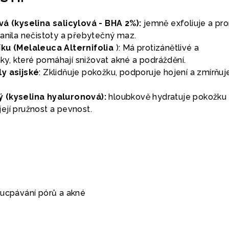
vá (kyselina salicylová - BHA 2%):
jemně exfoliuje a pro
ranila nečistoty a přebytečný maz.
íku (Melaleuca Alternifolia
): Má protizánětlivé a
inky, které pomáhají snižovat akné a podráždění.
ly asijské
: Zklidňuje pokožku, podporuje hojení a zmírňuj
 (kyselina hyaluronová):
hloubkově hydratuje pokožku
ejí pružnost a pevnost.
 ucpávání pórů a akné