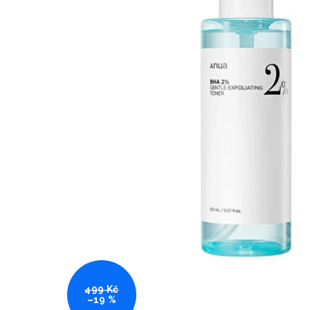
499 Kč
–19 %