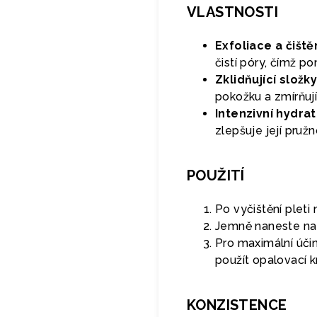
VLASTNOSTI
Exfoliace a čiště
čistí póry, čímž 
Zklidňující složky
pokožku a zmírňují
Intenzivní hydra
zlepšuje její pružn
POUŽITÍ
Po vyčištění plet
Jemně naneste na o
Pro maximální účin
použít opalovací 
KONZISTENCE