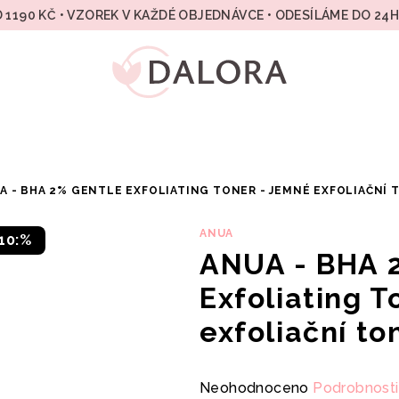
 1190 KČ • VZOREK V KAŽDÉ OBJEDNÁVCE • ODESÍLÁME DO 24
A - BHA 2% GENTLE EXFOLIATING TONER - JEMNÉ EXFOLIAČNÍ 
ANUA
10:%
ANUA - BHA 
Exfoliating 
exfoliační t
Průměrné
Neohodnoceno
Podrobnosti