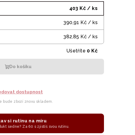
403 Kč
/ ks
390,91 Kč
/ ks
382,85 Kč
/ ks
Ušetříte
0 Kč
Do košíku
edovat dostupnost
le bude zboží znovu skladem.
av si rutinu na míru
odukt sedne? Za 60 s zjistíš svou rutinu.