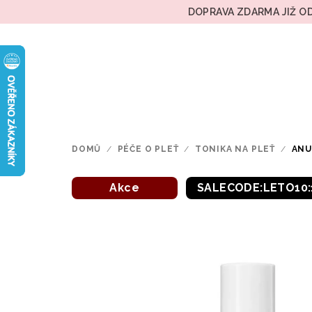
Přejít
DOPRAVA ZDARMA JIŽ OD
na
obsah
DOMŮ
/
PÉČE O PLEŤ
/
TONIKA NA PLEŤ
/
ANU
Akce
SALECODE:LETO10: