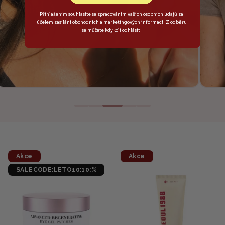
Přihlášením souhlasíte se zpracováním vašich osobních údajů za
účelem zasílání obchodních a marketingových informací. Z odběru
se můžete kdykoli odhlásit.
Akce
Akce
SALECODE:LETO10:10:%