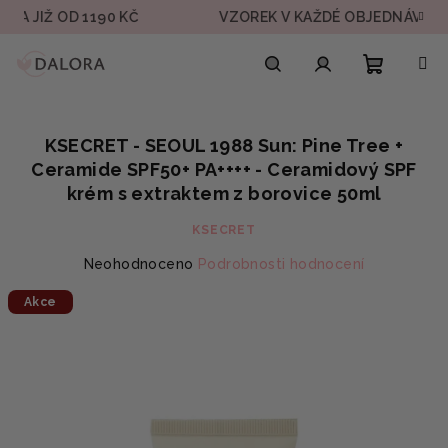
Přejít
IŽ OD 1190 KČ
VZOREK V KAŽDÉ OBJEDNÁVCE
na
obsah
Nákupn
Hledat
Přihlášení
KSECRET - SEOUL 1988 Sun: Pine Tree +
košík
Ceramide SPF50+ PA++++ - Ceramidový SPF
krém s extraktem z borovice 50ml
KSECRET
Průměrné
Neohodnoceno
Podrobnosti hodnocení
hodnocení
Akce
produktu
je
0,0
z
5
hvězdiček.