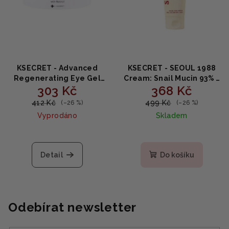
KSECRET - Advanced
KSECRET - SEOUL 1988
Regenerating Eye Gel
Cream: Snail Mucin 93% +
303 Kč
368 Kč
Patches + Retinol -
Rice - Hydratační pleťový
Regenerační
krém s mucinem a rýží
412 Kč
499 Kč
(–26 %)
(–26 %)
hydrogelové oční
100 ml
Vyprodáno
Skladem
polštářky s retinolem
102g
Detail
Do košíku
Odebírat newsletter