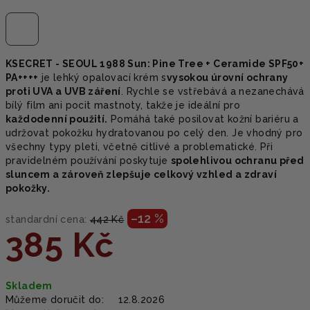
KSECRET - SEOUL 1988 Sun: Pine Tree + Ceramide SPF50+
PA++++
je lehký opalovací krém s
vysokou úrovní ochrany
proti UVA a UVB záření
. Rychle se vstřebává a nezanechává
bílý film ani pocit mastnoty, takže je ideální pro
každodenní použití.
Pomáhá také posilovat kožní bariéru a
udržovat pokožku hydratovanou po celý den. Je vhodný pro
všechny typy pleti, včetně citlivé a problematické. Při
pravidelném používání poskytuje
spolehlivou ochranu před
sluncem a zároveň zlepšuje celkový vzhled a zdraví
pokožky.
–12 %
standardní cena:
442 Kč
385 Kč
Měrná
Skladem
cena:
Můžeme doručit do:
12.8.2026