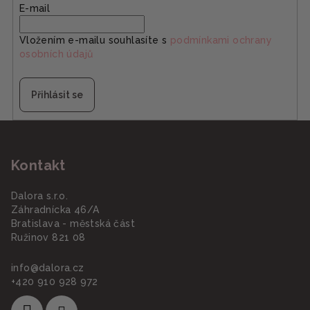
E-mail
Vložením e-mailu souhlasíte s
podmínkami ochrany
osobních údajů
Přihlásit se
Z
á
Kontakt
p
a
Dalora s.r.o.
t
Záhradnícka 46/A
í
Bratislava - městská část
Ružinov 821 08
info
@
dalora.cz
+420 910 928 972