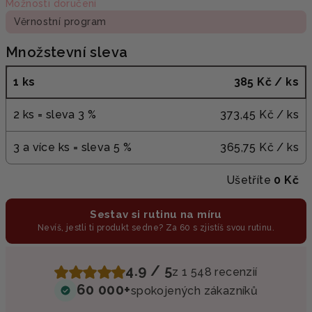
Možnosti doručení
Věrnostní program
Množstevní sleva
1 ks
385 Kč
/ ks
2 ks = sleva 3 %
373,45 Kč
/ ks
3 a více ks = sleva 5 %
365,75 Kč
/ ks
Ušetříte
0 Kč
Sestav si rutinu na míru
Nevíš, jestli ti produkt sedne? Za 60 s zjistíš svou rutinu.
4.9 / 5
z 1 548 recenzií
60 000+
spokojených zákazníků