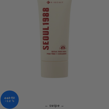
442 Kč
–12 %