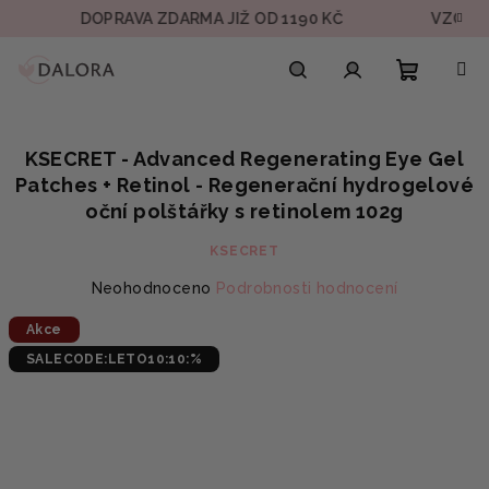
Přejít
DOPRAVA ZDARMA JIŽ OD 1190 KČ
VZOREK V K
na
obsah
Nákupn
Hledat
Přihlášení
KSECRET - Advanced Regenerating Eye Gel
košík
Patches + Retinol - Regenerační hydrogelové
oční polštářky s retinolem 102g
KSECRET
Průměrné
Neohodnoceno
Podrobnosti hodnocení
hodnocení
Akce
produktu
je
SALECODE:LETO10:10:%
0,0
z
5
hvězdiček.