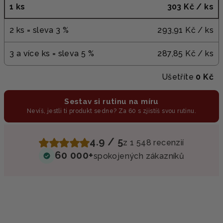
1 ks
303 Kč
/ ks
2 ks = sleva 3 %
293,91 Kč
/ ks
3 a více ks = sleva 5 %
287,85 Kč
/ ks
Ušetříte
0 Kč
Sestav si rutinu na míru
Nevíš, jestli ti produkt sedne? Za 60 s zjistíš svou rutinu.
4.9 / 5
z 1 548 recenzií
60 000+
spokojených zákazníků