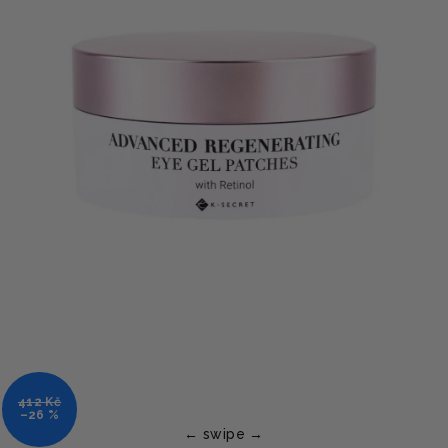
412 Kč
–26 %