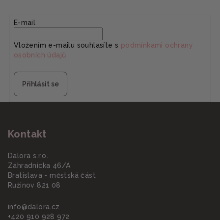
E-mail
Vložením e-mailu souhlasíte s
podmínkami ochrany
osobních údajů
Přihlásit se
Z
á
Kontakt
p
a
Dalora s.r.o.
t
Záhradnícka 46/A
í
Bratislava - městská část
Ružinov 821 08
info
@
dalora.cz
+420 910 928 972