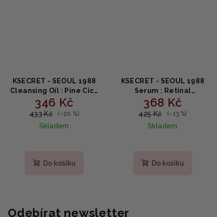
KSECRET - SEOUL 1988
KSECRET - SEOUL 1988
Cleansing Oil : Pine Cica
Serum : Retinal
346 Kč
368 Kč
1% + Probiotics - Čisticí
Liposome 2% + Black
olej s výtažkem z
Ginseng - Omlazující
433 Kč
425 Kč
(–20 %)
(–13 %)
borovice 200ml
sérum s černým
Skladem
Skladem
ženšenem 30ml
Průměrné
hodnocení
produktu
Do košíku
Do košíku
je
5,0
z
5
hvězdiček.
Odebírat newsletter