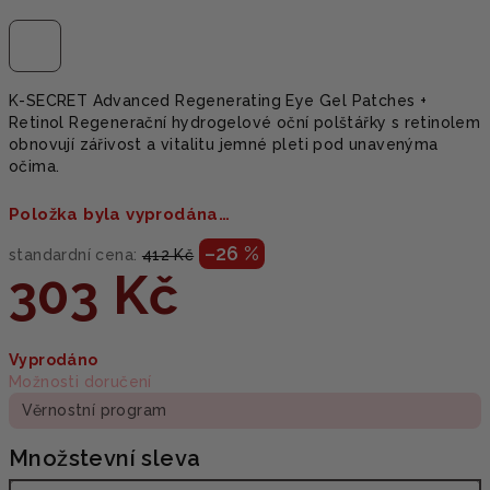
K-SECRET Advanced Regenerating Eye Gel Patches +
Retinol Regenerační hydrogelové oční polštářky s retinolem
obnovují zářivost a vitalitu jemné pleti pod unavenýma
očima.
Položka byla vyprodána…
–26 %
standardní cena:
412 Kč
303 Kč
Měrná
Vyprodáno
cena:
Možnosti doručení
Věrnostní program
Množstevní sleva