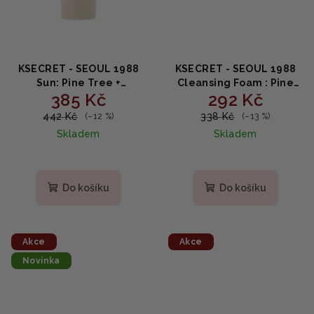
KSECRET - SEOUL 1988
KSECRET - SEOUL 1988
Sun: Pine Tree +
Cleansing Foam : Pine
385 Kč
292 Kč
Ceramide SPF50+ PA++++ -
Cica 1% + Probiotics -
Ceramidový SPF krém s
Čisticí pěna s výtažkem z
442 Kč
338 Kč
(–12 %)
(–13 %)
extraktem z borovice
borovice 150ml
Skladem
Skladem
50ml
Do košíku
Do košíku
Akce
Akce
Novinka