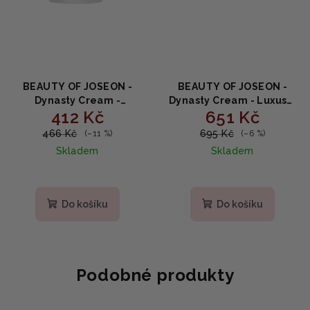
BEAUTY OF JOSEON -
BEAUTY OF JOSEON -
Dynasty Cream -
Dynasty Cream - Luxusní
412 Kč
651 Kč
Hydratační krém na
výživný krém s
obličej 50ml
ženšenem,
466 Kč
695 Kč
(–11 %)
(–6 %)
niacinamidem a
Skladem
Skladem
ceramidy 100ml
Průměrné
hodnocení
produktu
Do košíku
Do košíku
je
5,0
z
5
hvězdiček.
Podobné produkty