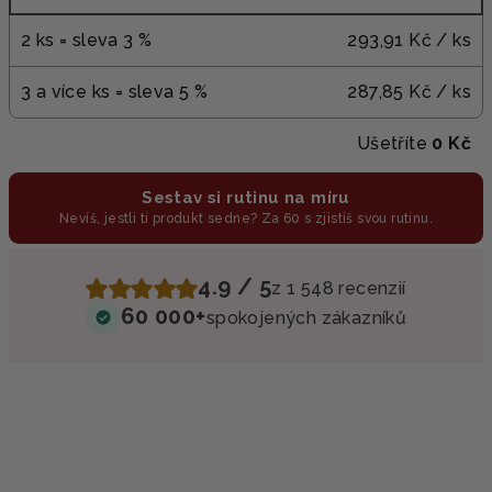
2 ks = sleva 3 %
293,91 Kč
/ ks
3 a více ks = sleva 5 %
287,85 Kč
/ ks
Ušetříte
0 Kč
Sestav si rutinu na míru
Nevíš, jestli ti produkt sedne? Za 60 s zjistíš svou rutinu.
4.9 / 5
z 1 548 recenzií
60 000+
spokojených zákazníků