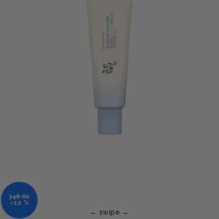
346 Kč
–12 %