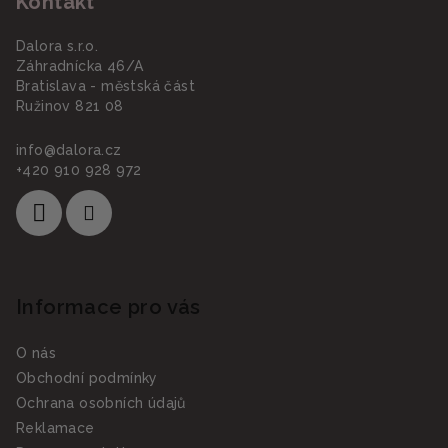
Kontakt
p
a
Dalora s.r.o.
t
Záhradnícka 46/A
í
Bratislava - městská část
Ružinov 821 08
info
@
dalora.cz
+420 910 928 972
Informace pro vás
O nás
Obchodní podmínky
Ochrana osobních údajů
Reklamace