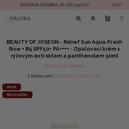
Přejít
DOPRAVA ZDARMA JIŽ OD 1190 KČ
VZOREK V KAŽ
na
obsah
Nákupn
Hledat
Přihlášení
BEAUTY OF JOSEON - Relief Sun Aqua-Fresh
košík
Rice + B5 SPF50+ PA++++ - Opalovací krém s
rýžovým extraktem a panthenolem 50ml
BEAUTY OF JOSEON
Průměrné
3 hodnocení
Podrobnosti hodnocení
hodnocení
Akce
produktu
je
Bestseller
5,0
z
5
hvězdiček.