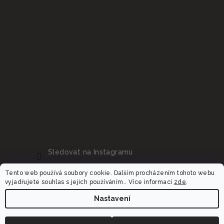
Sledovat na Instagramu
Tento web používá soubory cookie. Dalším procházením tohoto webu
vyjadřujete souhlas s jejich používáním.. Více informací
zde
.
Nastavení
Copyright 2026
Dalora.cz
. Všechna práva vyhrazena.
Upravit nastavení cookies