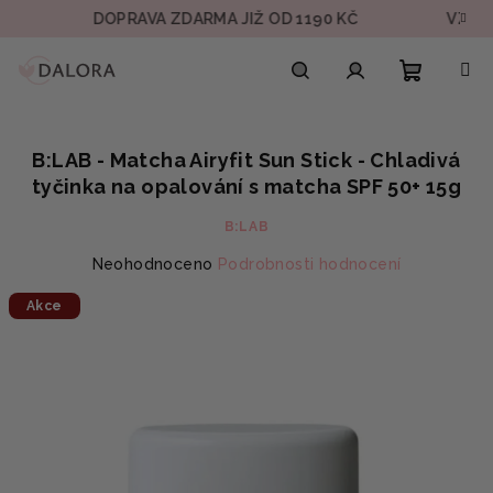
Přejít
DOPRAVA ZDARMA JIŽ OD 1190 KČ
VZOREK V
na
obsah
Nákupn
Hledat
Přihlášení
B:LAB - Matcha Airyfit Sun Stick - Chladivá
košík
tyčinka na opalování s matcha SPF 50+ 15g
B:LAB
Průměrné
Neohodnoceno
Podrobnosti hodnocení
hodnocení
Akce
produktu
je
0,0
z
5
hvězdiček.