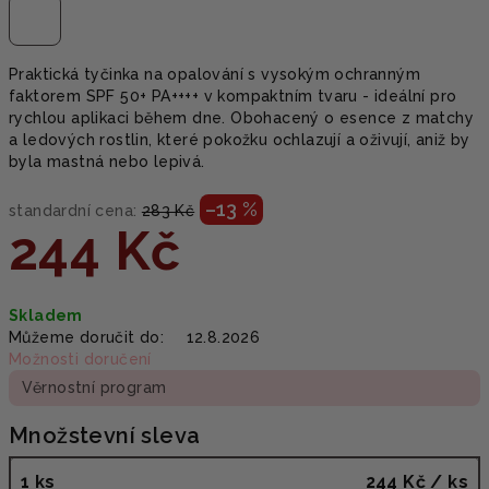
Praktická tyčinka na opalování s vysokým ochranným
faktorem SPF 50+ PA++++ v kompaktním tvaru - ideální pro
rychlou aplikaci během dne. Obohacený o esence z matchy
a ledových rostlin, které pokožku ochlazují a oživují, aniž by
byla mastná nebo lepivá.
–13 %
standardní cena:
283 Kč
244 Kč
Měrná
Skladem
cena:
Můžeme doručit do:
12.8.2026
Možnosti doručení
Věrnostní program
Množstevní sleva
1 ks
244 Kč
/ ks