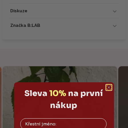
Diskuze
Značka B:LAB
Sleva
10%
na první
nákup