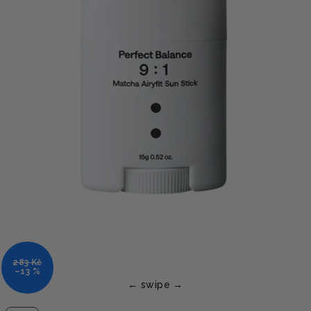
283 Kč
–13 %