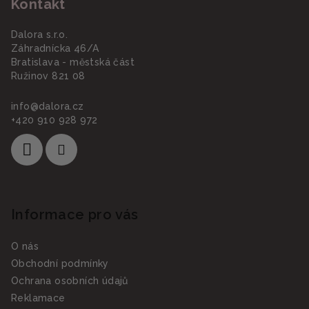
Kontakt
p
a
Dalora s.r.o.
t
Záhradnícka 46/A
í
Bratislava - městská část
Ružinov 821 08
info
@
dalora.cz
+420 910 928 972
Informace pro vás
O nás
Obchodní podmínky
Ochrana osobních údajů
Reklamace