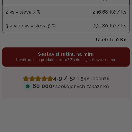
2 ks = sleva 3 %
236,68 Kč
/ ks
3 a více ks = sleva 5 %
231,80 Kč
/ ks
Ušetříte
0 Kč
Sestav si rutinu na míru
Nevíš, jestli ti produkt sedne? Za 60 s zjistíš svou rutinu.
4.9 / 5
z 1 548 recenzií
60 000+
spokojených zákazníků