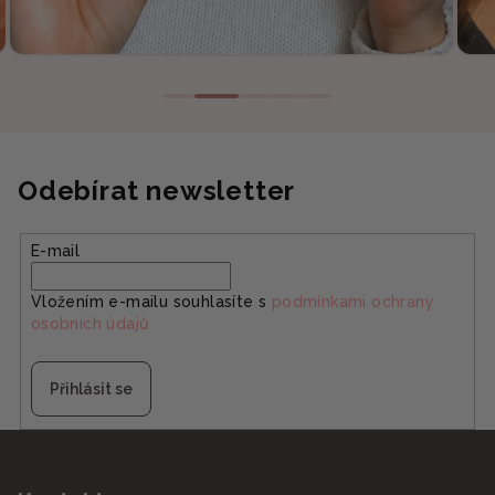
Odebírat newsletter
E-mail
Vložením e-mailu souhlasíte s
podmínkami ochrany
osobních údajů
Přihlásit se
Z
á