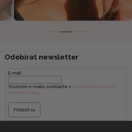
Odebírat newsletter
E-mail
Vložením e-mailu souhlasíte s
podmínkami ochrany
osobních údajů
Přihlásit se
Z