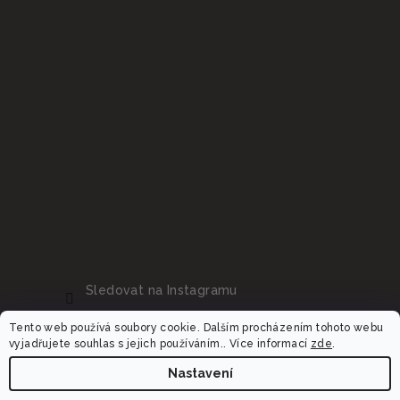
Sledovat na Instagramu
Tento web používá soubory cookie. Dalším procházením tohoto webu
vyjadřujete souhlas s jejich používáním.. Více informací
zde
.
Nastavení
Copyright 2026
Dalora.cz
. Všechna práva vyhrazena.
Upravit nastavení cookies