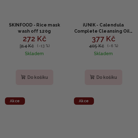
SKINFOOD - Rice mask
iUNIK - Calendula
wash off 120g
Complete Cleansing Oil -
272 Kč
377 Kč
čisticí olej s měsíčkem
lékařským 200ml
314 Kč
405 Kč
(–13 %)
(–6 %)
Skladem
Skladem
Do košíku
Do košíku
Akce
Akce