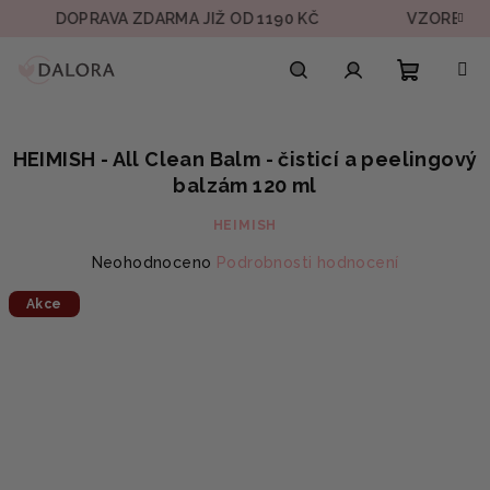
Přejít
DOPRAVA ZDARMA JIŽ OD 1190 KČ
VZOREK V KAŽDÉ
na
obsah
Nákupn
Hledat
Přihlášení
HEIMISH - All Clean Balm - čisticí a peelingový
košík
balzám 120 ml
HEIMISH
Průměrné
Neohodnoceno
Podrobnosti hodnocení
hodnocení
Akce
produktu
je
0,0
z
5
hvězdiček.