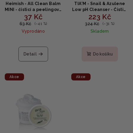
Heimish - All Clean Balm
TIA'M - Snail & Azulene
MINI - čisticí a peelingový
Low pH Cleanser - Čisticí
37 Kč
223 Kč
balzám 5ml
gel s nízkým PH 200ml
63 Kč
324 Kč
(–41 %)
(–31 %)
Vyprodáno
Skladem
Detail
Do košíku
Akce
Akce