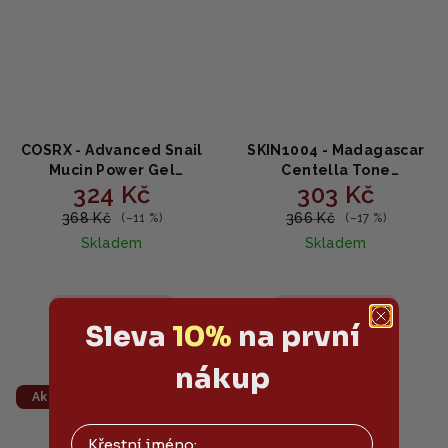
COSRX - Advanced Snail
SKIN1004 - Madagascar
Mucin Power Gel
Centella Tone
324 Kč
303 Kč
Cleanser - Jemný gelový
Brightening Cleansing
čistič s hlemýždím slizem
Gel Foam - Rozjasňující
368 Kč
366 Kč
(–11 %)
(–17 %)
150ml
čisticí gel 125 ml
Skladem
Skladem
Do košíku
Do košíku
Sleva
10%
na první
nákup
Akce
Akce