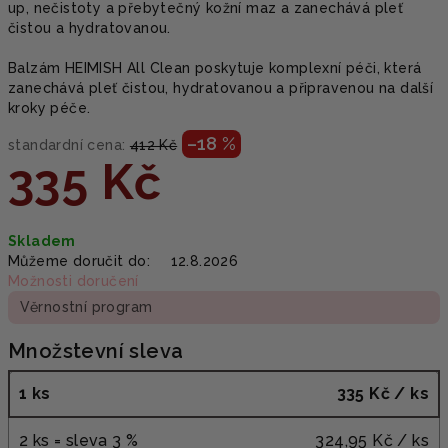
up, nečistoty a přebytečný kožní maz a zanechává pleť
čistou a hydratovanou.
Balzám HEIMISH All Clean poskytuje komplexní péči, která
zanechává pleť čistou, hydratovanou a připravenou na další
kroky péče.
–18 %
standardní cena:
412 Kč
335 Kč
Měrná
Skladem
cena:
Můžeme doručit do:
12.8.2026
Možnosti doručení
Věrnostní program
Množstevní sleva
1 ks
335 Kč
/ ks
2 ks = sleva 3 %
324,95 Kč
/ ks