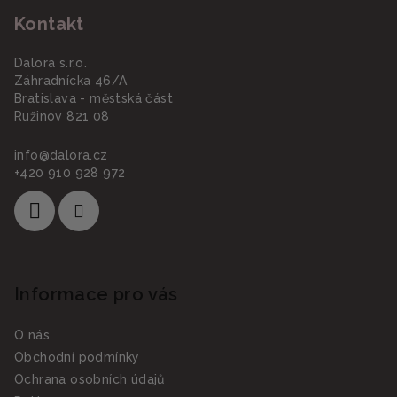
á
Kontakt
p
a
Dalora s.r.o.
t
Záhradnícka 46/A
í
Bratislava - městská část
Ružinov 821 08
info
@
dalora.cz
+420 910 928 972
Informace pro vás
O nás
Obchodní podmínky
Ochrana osobních údajů