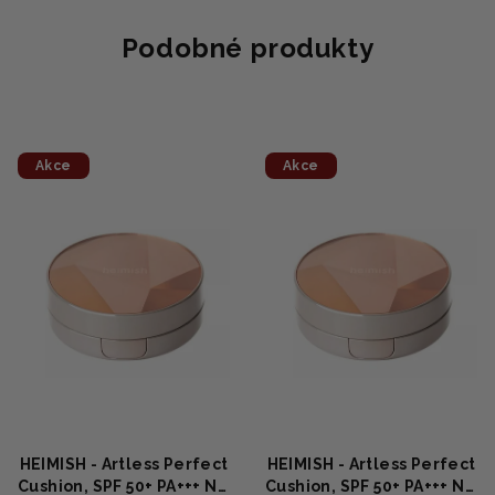
5
hvězdiček.
Podobné produkty
Akce
Akce
HEIMISH - Artless Perfect
HEIMISH - Artless Perfect
Cushion, SPF 50+ PA+++ NO
Cushion, SPF 50+ PA+++ NO