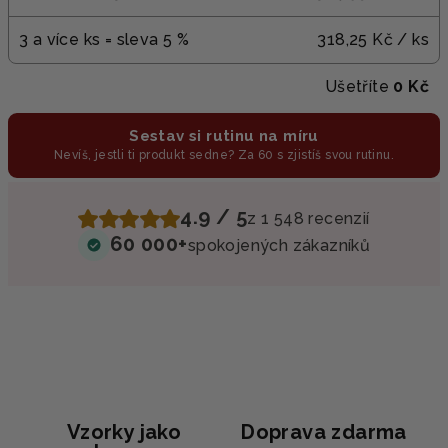
3 a více ks = sleva 5 %
318,25 Kč
/ ks
Ušetříte
0 Kč
Sestav si rutinu na míru
Nevíš, jestli ti produkt sedne? Za 60 s zjistíš svou rutinu.
4.9 / 5
z 1 548 recenzií
60 000+
spokojených zákazníků
Vzorky jako
Doprava zdarma