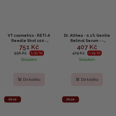
VT cosmetics - RETI-A
Dr. Althea - 0.1% Gentle
Reedle Shot 100 -
Retinol Serum - -
751 Kč
407 Kč
Booster s
Retinolové sérum s
mikrojehličkovou
bakuchiolem a
956 Kč
479 Kč
(–21 %)
(–15 %)
technologií pro zjemnění
panthenolem 30 ml
Skladem
Skladem
pleti 50ml
Do košíku
Do košíku
Akce
Akce