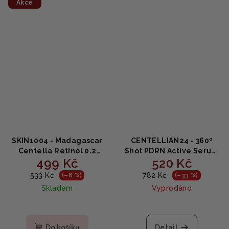
Akce
SKIN1004 - Madagascar
CENTELLIAN24 - 360º
Centella Retinol 0.2
Shot PDRN Active Serum
499 Kč
520 Kč
Boosting Shot Ampoule -
- Zpevňující sérum s
Regenerační sérum s
PDRN a kolagenem 50ml
533 Kč
782 Kč
(–6 %)
(–33 %)
0,2% retinolem a
Skladem
Vyprodáno
centelou 30ml
Do košíku
Detail