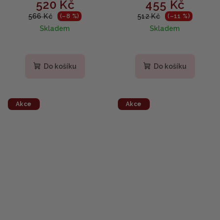
520 Kč
455 Kč
Exosome Ampoule -
Zklidňující a retinoidní
Ampule s PDRN a
sérum s CICA a retinolem
566 Kč
512 Kč
(–8 %)
(–11 %)
retinolem 15ml 2ks
30 ml
Skladem
Skladem
Do košíku
Do košíku
Akce
Akce