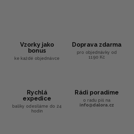
v
l
á
d
a
c
í
Vzorky jako
Doprava zdarma
p
bonus
pro objednávky od
r
1190 Kč
ke každé objednávce
v
k
y
v
ý
Rychlá
Rádi poradíme
p
expedice
o radu piš na
i
info@dalora.cz
balíky odesíláme do 24
s
hodin
u