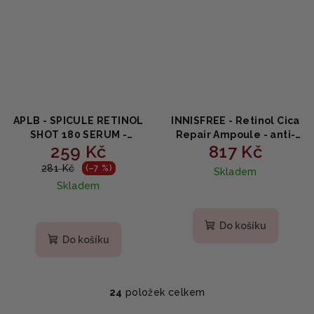
APLB - SPICULE RETINOL
INNISFREE - Retinol Cica
SHOT 180 SERUM -
Repair Ampoule - anti-
259 Kč
817 Kč
Vyhlazující sérum s
age sérum 30ml
retinolem a jádry 40ml
281 Kč
(–7 %)
Skladem
Skladem
Do košíku
Do košíku
24
položek celkem
O