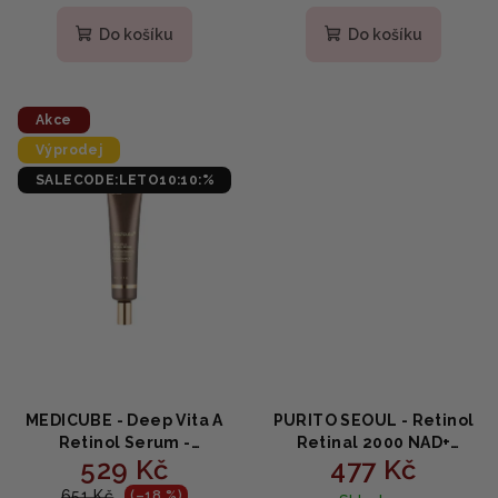
hodnocení
produktu
Do košíku
Do košíku
je
3,5
z
5
Akce
hvězdiček.
Výprodej
SALECODE:LETO10:10:%
MEDICUBE - Deep Vita A
PURITO SEOUL - Retinol
Retinol Serum -
Retinal 2000 NAD+
529 Kč
477 Kč
Omlazující pleťové
Serum - Obnovující
sérum s retinolem 30ml
sérum proti vráskám s
651 Kč
(–18 %)