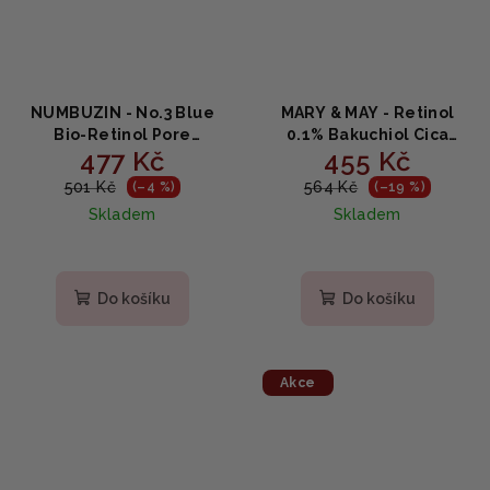
NUMBUZIN - No.3 Blue
MARY & MAY - Retinol
Bio-Retinol Pore
0.1% Bakuchiol Cica
477 Kč
455 Kč
Refining Serum - Sérum
Serum - Zpevňující
na zjemnění pórů s
retinolové sérum s
501 Kč
564 Kč
(–4 %)
(–19 %)
bioretinolem,
bakuchiolem a cicou
Skladem
Skladem
niacinamidem a BHA 30
80ml
ml
Do košíku
Do košíku
Akce