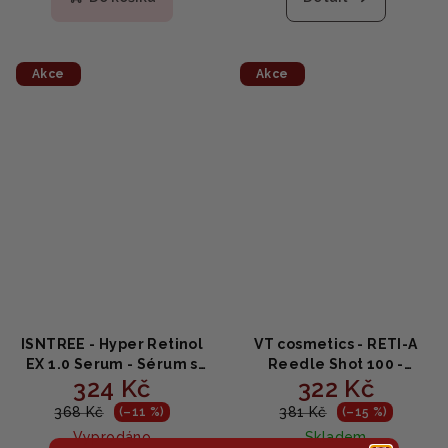
Akce
Akce
ISNTREE - Hyper Retinol
VT cosmetics - RETI-A
EX 1.0 Serum - Sérum s
Reedle Shot 100 -
324 Kč
322 Kč
retinolem 20ml
Pleťový retinolový
booster (2ml x 10ks)
368 Kč
381 Kč
(–11 %)
(–15 %)
Vyprodáno
Skladem