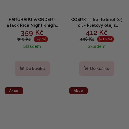
HARUHARU WONDER -
COSRX - The Retinol 0.5
Black Rice Night Knight
oil - Pleťový olej s
359 Kč
412 Kč
Retinol Serum - Noční
retinolem 20ml
sérum s retinolem,
390 Kč
496 Kč
(–7 %)
(–16 %)
černou rýží a
Skladem
Skladem
bakuchiolem 20ml
Do košíku
Do košíku
Akce
Akce