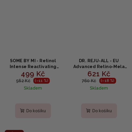
SOME BY MI - Retinol
DR. REJU-ALL - EU
Intense Reactivating
Advanced Retino-Mela
499 Kč
621 Kč
Serum - Sérum s
Serum - Rozjasňující
retinolem 30ml
sérum s retinoidem HPR,
562 Kč
760 Kč
(–11 %)
(–18 %)
niacinamidem a
Skladem
Skladem
kyselinou tranexamovou
30ml
Do košíku
Do košíku