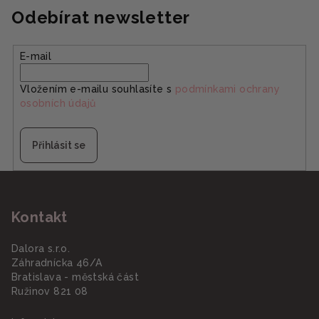
Odebírat newsletter
E-mail
Vložením e-mailu souhlasíte s
podmínkami ochrany
osobních údajů
Přihlásit se
Z
á
Kontakt
p
a
Dalora s.r.o.
t
Záhradnícka 46/A
í
Bratislava - městská část
Ružinov 821 08