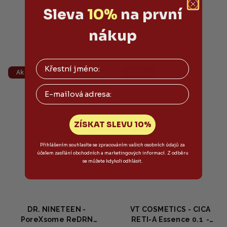
Sleva
10%
na první
nákup
Detail
Do košíku
Akce
Akce
Email
ZÍSKAT SLEVU 10%
Přihlášením souhlasíte se zpracováním vašich osobních údajů za
účelem zasílání obchodních a marketingových informací. Z odběru
se můžete kdykoli odhlásit.
DR. NINETEEN -
VT COSMETICS - CICA
PoreXsome ReDRN
RETI‑A Essence 0.1 -