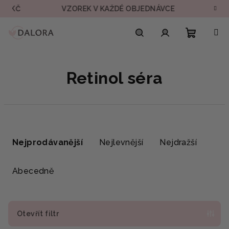
Přejít
Č
VZOREK V KAŽDÉ OBJEDNÁVCE
RYCHLÉ 
na
obsah
Nákupn
Hledat
Přihlášení
Retinol séra
košík
Ř
a
Nejprodávanější
Nejlevnější
Nejdražší
z
e
Abecedně
n
í
p
Otevřít filtr
r