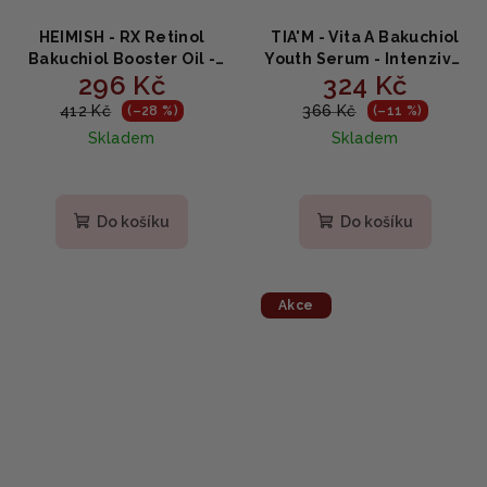
HEIMISH - RX Retinol
TIA'M - Vita A Bakuchiol
Bakuchiol Booster Oil -
Youth Serum - Intenzivní
296 Kč
324 Kč
Omlazující olejové
hydratační sérum proti
sérum s retinolem a
vráskám 40ml
412 Kč
366 Kč
(–28 %)
(–11 %)
bakuchiolem 35 ml
Skladem
Skladem
Do košíku
Do košíku
Akce