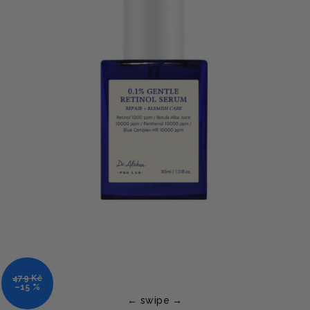
479 Kč
–15 %