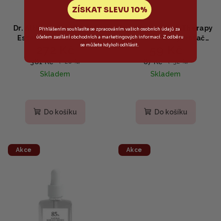
ZÍSKAT SLEVU 10%
Dr. Althea - Skin Relief
Dr. Althea - Herb Therapy
Přihlášením souhlasíte se zpracováním vašich osobních údajů za
účelem zasílání obchodních a marketingových informací. Z odběru
Essence - Zklidňující
Velvet Mask - Hydratační
se můžete kdykoli odhlásit.
272 Kč
59 Kč
sérum s 85% výtažkem z
látková maska s
centely 30ml
heřmánkem 27g
381 Kč
87 Kč
(–28 %)
(–32 %)
Skladem
Skladem
Do košíku
Do košíku
Akce
Akce