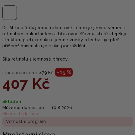
Dr. Althea 0,1% jemné retinolové sérum je jemné sérum s
retinolem, bakuchiolem a březovou šťávou, které zlepšuje
strukturu pleti, redukuje jemné vrásky a hydratuje pleť,
přičemž minimalizuje riziko podráždění.
Síla retinolu s jemností přírody.
–15 %
standardní cena:
479 Kč
407 Kč
Měrná
Skladem
cena:
Můžeme doručit do:
10.8.2026
Možnosti doručení
Věrnostní program
Množstevní sleva