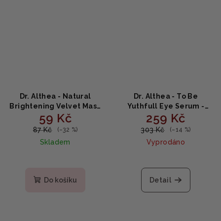
Dr. Althea - Natural
Dr. Althea - To Be
Brightening Velvet Mask
Yuthfull Eye Serum -
59 Kč
259 Kč
- Rozjasňující lněná
Omlazující oční sérum
maska 27g
25ml
87 Kč
303 Kč
(–32 %)
(–14 %)
Skladem
Vyprodáno
Do košíku
Detail