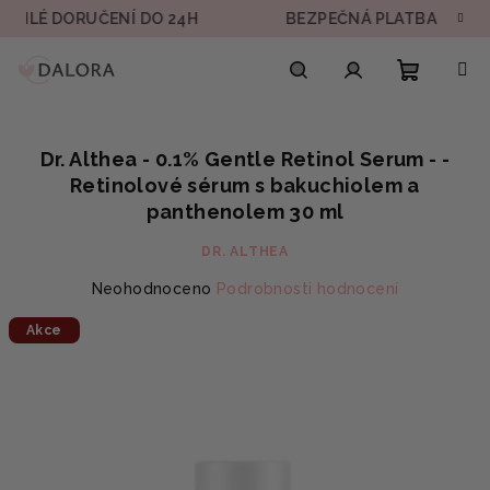
Přejít
É DORUČENÍ DO 24H
BEZPEČNÁ PLATBA
D
na
obsah
Nákupn
Hledat
Přihlášení
Dr. Althea - 0.1% Gentle Retinol Serum - -
košík
Retinolové sérum s bakuchiolem a
panthenolem 30 ml
DR. ALTHEA
Průměrné
Neohodnoceno
Podrobnosti hodnocení
hodnocení
Akce
produktu
je
0,0
z
5
hvězdiček.