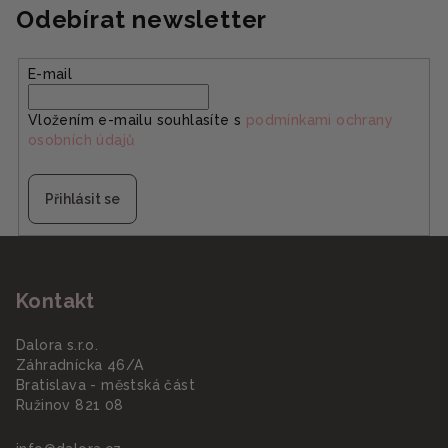
Odebírat newsletter
E-mail
Vložením e-mailu souhlasíte s
podmínkami ochrany
osobních údajů
Přihlásit se
Z
á
Kontakt
p
a
Dalora s.r.o.
t
Záhradnícka 46/A
í
Bratislava - městská část
Ružinov 821 08