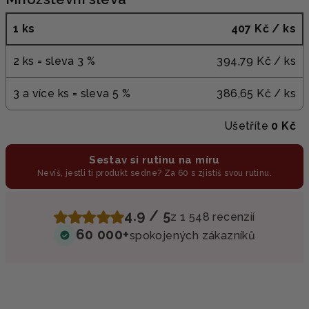
1 ks
407 Kč
/ ks
2 ks = sleva 3 %
394,79 Kč
/ ks
3 a více ks = sleva 5 %
386,65 Kč
/ ks
Ušetříte
0 Kč
Sestav si rutinu na míru
Nevíš, jestli ti produkt sedne? Za 60 s zjistíš svou rutinu.
4.9 / 5
z 1 548 recenzií
60 000+
spokojených zákazníků