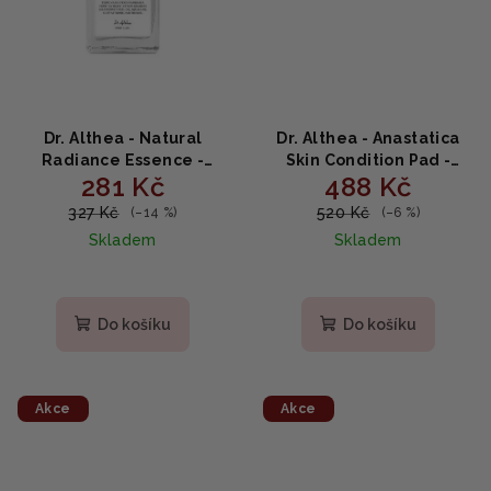
Dr. Althea - Natural
Dr. Althea - Anastatica
Radiance Essence -
Skin Condition Pad -
281 Kč
488 Kč
Rozjasňující sérum se
Hydratační tampony na
švestkou kakadu 30ml
obličej s růží z Jericha
327 Kč
520 Kč
(–14 %)
(–6 %)
170 g
Skladem
Skladem
Do košíku
Do košíku
Akce
Akce