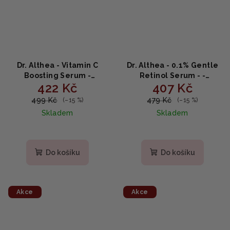
Dr. Althea - Vitamin C
Dr. Althea - 0.1% Gentle
Boosting Serum -
Retinol Serum - -
422 Kč
407 Kč
Rozjasňující a posilující
Retinolové sérum s
sérum s vitaminem C
bakuchiolem a
499 Kč
479 Kč
(–15 %)
(–15 %)
30ml
panthenolem 30 ml
Skladem
Skladem
Do košíku
Do košíku
Akce
Akce