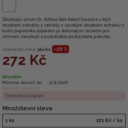
Zklidňující sérum Dr. Althea Skin Relief Essence s 85%
obsahem extraktu z centely s vysokým obsahem extraktu z
květů pupečníku asijského je dokonalým řešením pro
zmírnění zarudnutí a podráždění podrážděné pokožky.
–28 %
standardní cena:
381 Kč
272 Kč
Měrná
Skladem
cena:
Můžeme doručit do:
12.8.2026
Možnosti doručení
Věrnostní program
Množstevní sleva
1 ks
272 Kč
/ ks