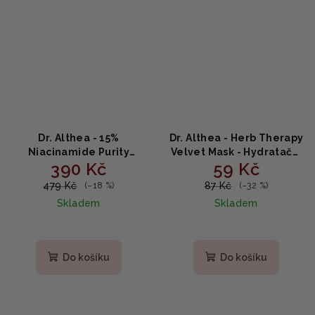
Dr. Althea - 15%
Dr. Althea - Herb Therapy
Niacinamide Purity
Velvet Mask - Hydratační
390 Kč
59 Kč
Serum - Rozjasňující
látková maska s
sérum s niacinamidem
heřmánkem 27g
479 Kč
87 Kč
(–18 %)
(–32 %)
30ml
Skladem
Skladem
Do košíku
Do košíku