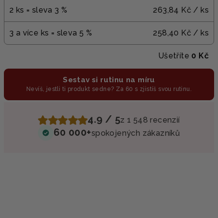
2 ks = sleva 3 %
263,84 Kč
/ ks
3 a více ks = sleva 5 %
258,40 Kč
/ ks
Ušetříte
0 Kč
Sestav si rutinu na míru
Nevíš, jestli ti produkt sedne? Za 60 s zjistíš svou rutinu.
4.9 / 5
z 1 548 recenzií
60 000+
spokojených zákazníků