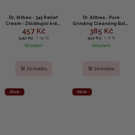
Dr. Althea - 345 Relief
Dr. Althea - Pure
Cream - Zklidňující krém
Grinding Cleansing Balm
457 Kč
385 Kč
s niacinamidem 50ml
- Čisticí balzám s
hroznovým a tea tree
542 Kč
412 Kč
(–15 %)
(–6 %)
olejem 50ml
Skladem
Skladem
Průměrné
hodnocení
produktu
Do košíku
Do košíku
je
5,0
z
5
Akce
Akce
hvězdiček.