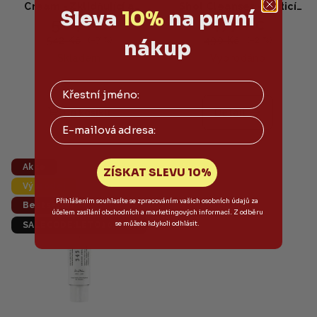
Cream - Zklidňující a
Shot Cleanser - Čisticí
Sleva
10%
na první
504 Kč
477 Kč
hydratační pleťový krém
pěna na obličej s Cica
50ml
Reedle 80ml
542 Kč
490 Kč
(–7 %)
(–2 %)
nákup
Skladem
Vyprodáno
Do košíku
Detail
Email
Akce
Akce
ZÍSKAT SLEVU 10%
Výprodej
Přihlášením souhlasíte se zpracováním vašich osobních údajů za
Bestseller
účelem zasílání obchodních a marketingových informací. Z odběru
se můžete kdykoli odhlásit.
SALECODE:LETO10:10:%