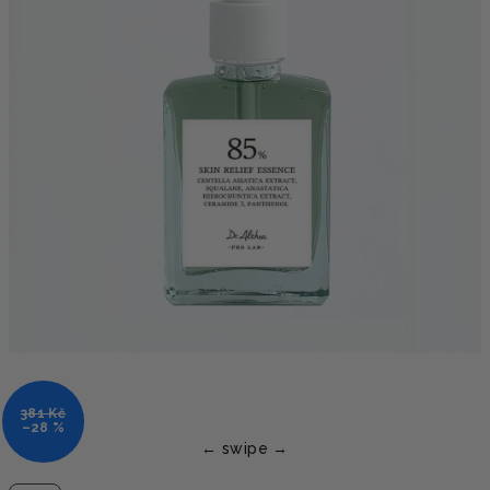
381 Kč
–28 %