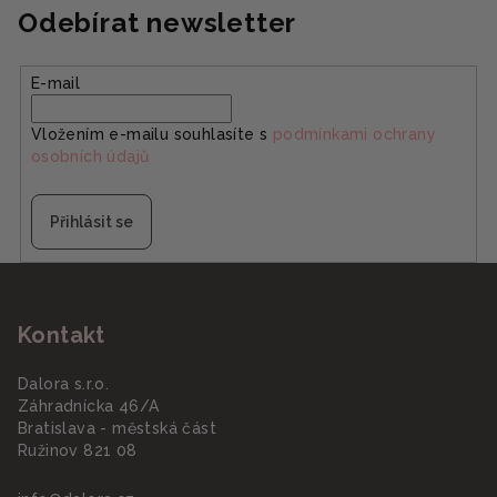
Odebírat newsletter
E-mail
Vložením e-mailu souhlasíte s
podmínkami ochrany
osobních údajů
Přihlásit se
Z
á
Kontakt
p
a
Dalora s.r.o.
t
Záhradnícka 46/A
í
Bratislava - městská část
Ružinov 821 08