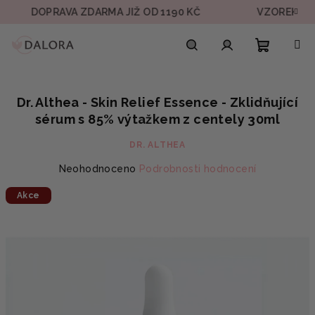
Přejít
DOPRAVA ZDARMA JIŽ OD 1190 KČ
VZOREK V KAŽDÉ
na
obsah
Nákupn
Hledat
Přihlášení
Dr. Althea - Skin Relief Essence - Zklidňující
košík
sérum s 85% výtažkem z centely 30ml
DR. ALTHEA
Průměrné
Neohodnoceno
Podrobnosti hodnocení
hodnocení
Akce
produktu
je
0,0
z
5
hvězdiček.