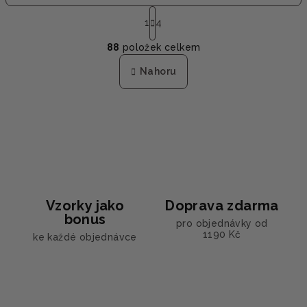
S
t
1
4
O
r
88
položek celkem
á
v
n
l
Nahoru
k
á
o
d
v
a
á
n
c
í
í
p
r
v
Vzorky jako
Doprava zdarma
k
bonus
y
pro objednávky od
1190 Kč
ke každé objednávce
v
ý
p
i
s