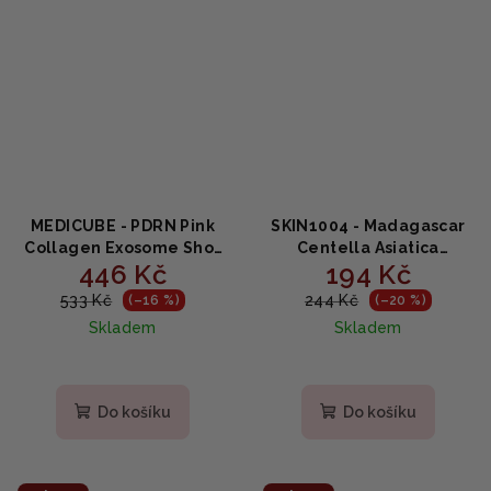
MEDICUBE - PDRN Pink
SKIN1004 - Madagascar
Collagen Exosome Shot
Centella Asiatica
446 Kč
194 Kč
Serum 2000 - Zpevňující
Ampoule MINI - sérum
sérum s PDRN, exosomy a
pro zdravější pleť 30ml
533 Kč
244 Kč
(–16 %)
(–20 %)
kolagenem 30 ml
Skladem
Skladem
Do košíku
Do košíku