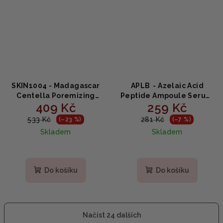
SKIN1004 - Madagascar
APLB - Azelaic Acid
Centella Poremizing
Peptide Ampoule Serum
409 Kč
259 Kč
Fresh Ampoule - Sérum
- Zklidňující sérum s
na minimalizaci pórů 100
kyselinou azelaovou a
533 Kč
281 Kč
(–23 %)
(–7 %)
ml
peptidy 40ml
Skladem
Skladem
Do košíku
Do košíku
Načíst 24 dalších