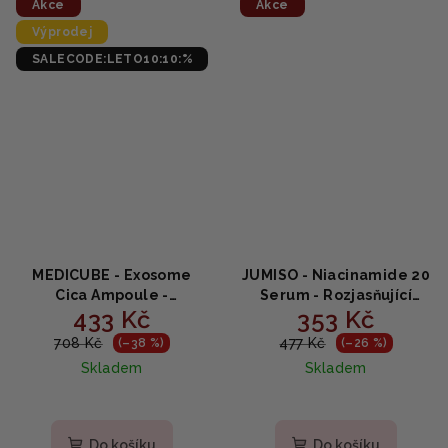
Akce
Akce
Výprodej
SALECODE:LETO10:10:%
MEDICUBE - Exosome
JUMISO - Niacinamide 20
Cica Ampoule -
Serum - Rozjasňující
433 Kč
353 Kč
Zklidňující sérum s 12
sérum s niacinamidem a
složkami Cica 30ml
kyselinou tranexamovou
708 Kč
477 Kč
(–38 %)
(–26 %)
40ml
Skladem
Skladem
Do košíku
Do košíku