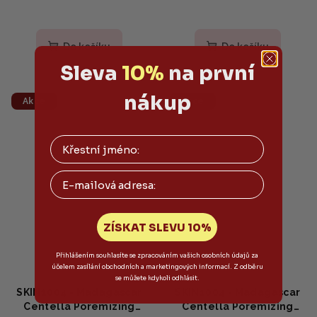
Do košíku
Do košíku
Sleva
10%
na první
nákup
Akce
Akce
Email
ZÍSKAT SLEVU 10%
Přihlášením souhlasíte se zpracováním vašich osobních údajů za
účelem zasílání obchodních a marketingových informací. Z odběru
se můžete kdykoli odhlásit.
SKIN1004 - Madagascar
SKIN1004 - Madagascar
Centella Poremizing
Centella Poremizing