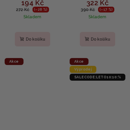
194 Kč
322 Kč
Fresh Ampoule - Sérum
Fresh Ampoule - Sérum
na minimalizaci pórů
na minimalizaci pórů 50
272 Kč
390 Kč
(–28 %)
(–17 %)
30ml
ml
Skladem
Skladem
Do košíku
Do košíku
Akce
Akce
Výprodej
SALECODE:LETO10:10:%