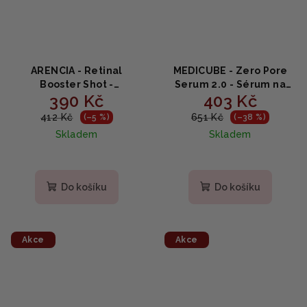
ARENCIA - Retinal
MEDICUBE - Zero Pore
Booster Shot -
Serum 2.0 - Sérum na
390 Kč
403 Kč
Vyhlazující sérum s
stahování pórů s
retinalem a peptidy 30ml
niacinamidem 37ml
412 Kč
651 Kč
(–5 %)
(–38 %)
Skladem
Skladem
Do košíku
Do košíku
Akce
Akce