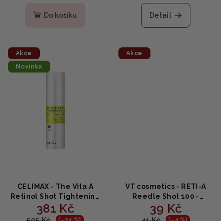
hodnocení
hodnocení
produktu
produktu
Do košíku
Detail
je
je
5,0
5,0
z
z
5
5
Akce
Akce
hvězdiček.
hvězdiček.
Novinka
CELIMAX - The Vita A
VT cosmetics - RETI-A
Retinol Shot Tightening
Reedle Shot 100 -
381 Kč
39 Kč
Serum - Zpevňující
Retinolový rozjasňující
sérum s retinolem 0.1% a
booster 2ml
505 Kč
41 Kč
(–24 %)
(–4 %)