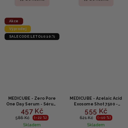
Akce
Výprodej
SALECODE:LETO10:10:%
MEDICUBE - Zero Pore
MEDICUBE - Azelaic Acid
One Day Serum - Sérum
Exosome Shot 7500 -
457 Kč
555 Kč
proti rozšířeným pórům s
Zklidňující sérum s
kyselinami 30ml
kyselinou azelaovou a
586 Kč
621 Kč
(–22 %)
(–10 %)
exosomy 30ml
Skladem
Skladem