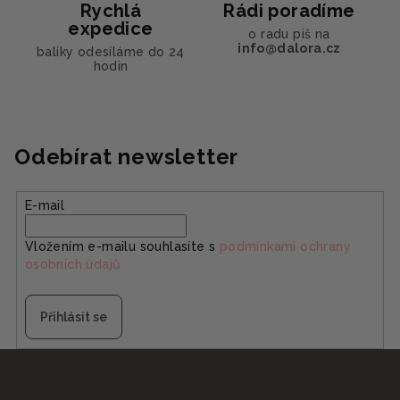
Rychlá
Rádi poradíme
u
expedice
o radu piš na
info@dalora.cz
balíky odesíláme do 24
hodin
Odebírat newsletter
E-mail
Vložením e-mailu souhlasíte s
podmínkami ochrany
osobních údajů
Přihlásit se
Z
á