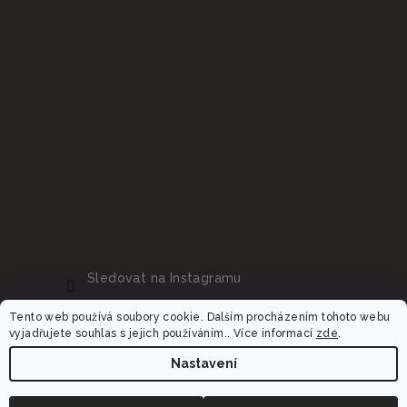
Sledovat na Instagramu
Tento web používá soubory cookie. Dalším procházením tohoto webu
vyjadřujete souhlas s jejich používáním.. Více informací
zde
.
Nastavení
Copyright 2026
Dalora.cz
. Všechna práva vyhrazena.
Upravit nastavení cookies