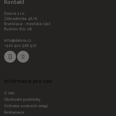
Kontakt
p
a
Dalora s.r.o.
t
Záhradnícka 46/A
í
Bratislava - městská část
Ružinov 821 08
info
@
dalora.cz
+420 910 928 972
Informace pro vás
O nás
Obchodní podmínky
Ochrana osobních údajů
Reklamace