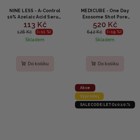
NINE LESS - A‑Control
MEDICUBE - One Day
10% Azelaic Acid Serum
Exosome Shot Pore
113 Kč
520 Kč
Mini - Sérum s kyselinou
Ampoule 2000 -
azelaovou 12ml
Obnovující sérum s
128 Kč
642 Kč
(–11 %)
(–19 %)
mikrojehličkami 30ml
Skladem
Skladem
Do košíku
Do košíku
Akce
Výprodej
SALECODE:LETO10:10:%