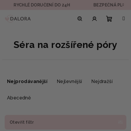
Přejít
RYCHLÉ DORUČENÍ DO 24H
BEZPEČNÁ PLATBA
na
obsah
Nákupn
Hledat
Přihlášení
Séra na rozšířené póry
košík
Ř
a
Nejprodávanější
Nejlevnější
Nejdražší
z
e
Abecedně
n
í
p
Otevřít filtr
r