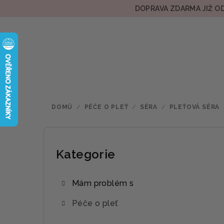
Přejít
DOPRAVA ZDARMA JIŽ OD
na
obsah
DOMŮ
/
PÉČE O PLEŤ
/
SÉRA
/
PLEŤOVÁ SÉRA
P
o
Kategorie
Přeskočit
kategorie
s
Mám problém s
t
Péče o pleť
r