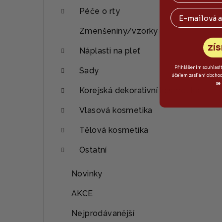
Péče o rty
Email
Zmenšeniny/vzorky
ZÍS
Náplasti na pleť
Přihlášením souhlasí
Sady
účelem zasílání obcho
se
Korejská dekorativní kosmetika
Vlasová kosmetika
Tělová kosmetika
Ostatní
Novinky
AKCE
Nejprodávanější