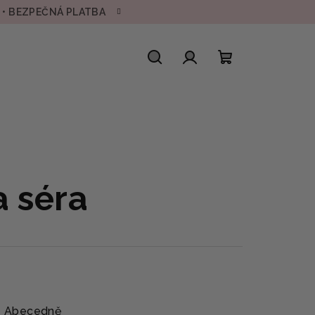
H • BEZPEČNÁ PLATBA
Hledat
Přihlášení
Nákupní
košík
a séra
Abecedně