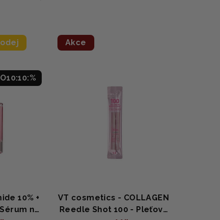
odej
Akce
O10:10:%
ide 10% +
VT cosmetics - COLLAGEN
 Sérum na
Reedle Shot 100 - Pleťový