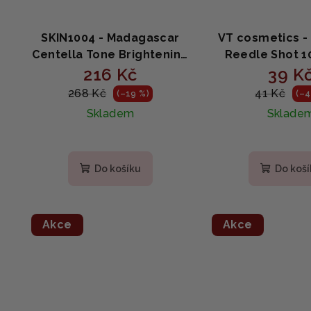
SKIN1004 - Madagascar
VT cosmetics -
Centella Tone Brightening
Reedle Shot 10
Capsule Ampoule -
216 Kč
CICA booster s
39 K
Rozjasňující sérum s
2ml
268 Kč
41 Kč
(–19 %)
(–4
centellou 30ml
Skladem
Sklade
Do košíku
Do koš
Akce
Akce