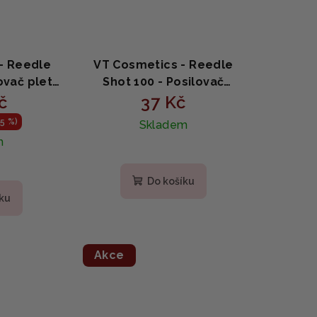
- Reedle
VT Cosmetics - Reedle
ovač pleti
Shot 100 - Posilovač
ogií
č
kožních jehel 2ml SAMPLE
37 Kč
k 50ml
5 %)
Skladem
m
měrné
Do košíku
nocení
íku
duktu
Akce
zdiček.