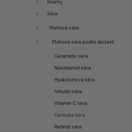
a
Krémy
n
Séra
n
Pleťová séra
í
Pleťová séra podle složení
p
Ceramide séra
a
Niacinamid séra
n
e
Hyaluronová séra
l
Arbutin séra
Vitamin C séra
Centella séra
Retinol séra