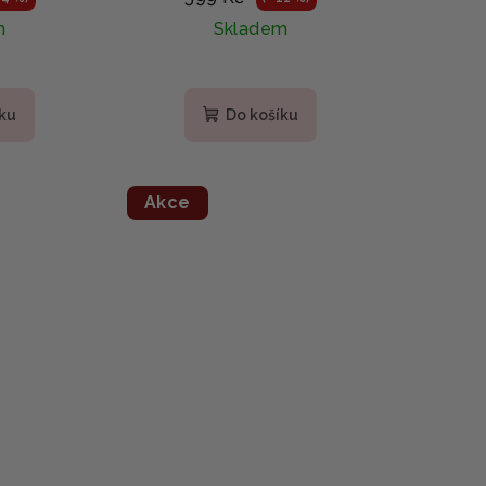
exosomy a
m
Skladem
mikrospikulemi 30ml
íku
Do košíku
Akce