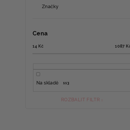
Značky
Cena
14
Kč
1087
K
Na skladě
113
ROZBALIT FILTR