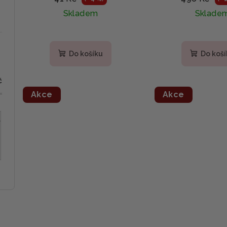
Skladem
Sklade
Do košíku
Do koš
č
Akce
Akce