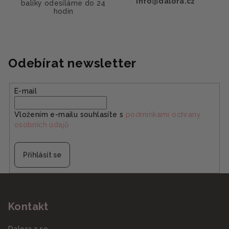
info@dalora.cz
balíky odesíláme do 24
hodin
Odebírat newsletter
E-mail
Vložením e-mailu souhlasíte s
podmínkami ochrany
osobních údajů
Přihlásit se
Z
á
Kontakt
p
a