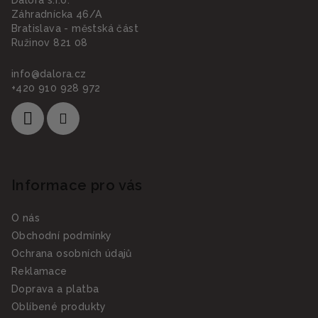
Dalora s.r.o.
t
Záhradnícka 46/A
í
Bratislava - městská část
Ružinov 821 08
info
@
dalora.cz
+420 910 928 972
Informace pro vás
O nás
Obchodní podmínky
Ochrana osobních údajů
Reklamace
Doprava a platba
Oblíbené produkty