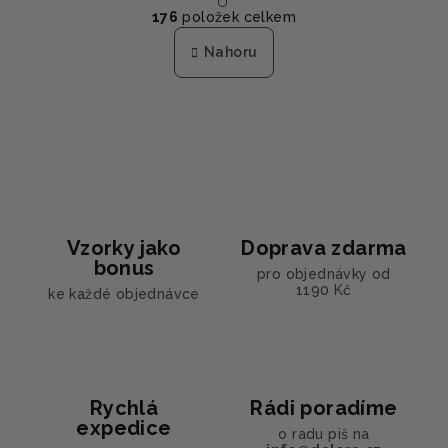
O
r
176
položek celkem
á
v
n
l
Nahoru
k
á
o
d
v
a
á
n
c
í
í
p
r
v
Vzorky jako
Doprava zdarma
k
bonus
y
pro objednávky od
1190 Kč
ke každé objednávce
v
ý
p
i
s
Rychlá
Rádi poradíme
u
expedice
o radu piš na