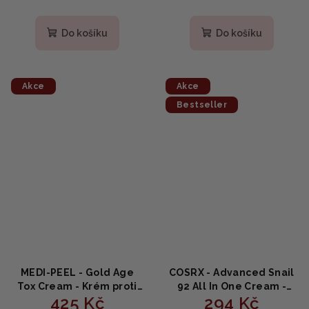
Průměrné
hodnocení
produktu
Do košíku
Do košíku
je
5,0
z
5
Akce
Akce
hvězdiček.
Bestseller
MEDI-PEEL - Gold Age
COSRX - Advanced Snail
Tox Cream - Krém proti
92 All In One Cream -
425 Kč
294 Kč
vráskám 50g
vysoce aktivní pleťový