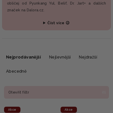
obličej od Pyunkang Yul, Belif, Dr. Jart+ a dalších
značek na Dalora.cz.
Číst více 😉
Ř
a
Nejprodávanější
Nejlevnější
Nejdražší
z
e
Abecedně
n
í
p
Otevřít filtr
r
V
o
Akce
Akce
ý