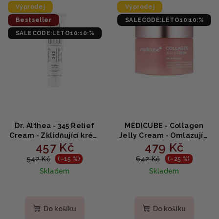
d
Výprodej
Výprodej
p
u
Bestseller
SALECODE:LETO10:10:%
i
k
SALECODE:LETO10:10:%
s
t
p
ů
r
o
d
u
k
Dr. Althea - 345 Relief
MEDICUBE - Collagen
t
Cream - Zklidňující krém
Jelly Cream - Omlazující
457 Kč
479 Kč
s niacinamidem 50ml
želé krém s kolagenem
ů
110g
542 Kč
642 Kč
(–15 %)
(–25 %)
Skladem
Skladem
Průměrné
Průměrné
hodnocení
hodnocení
produktu
produktu
Do košíku
Do košíku
je
je