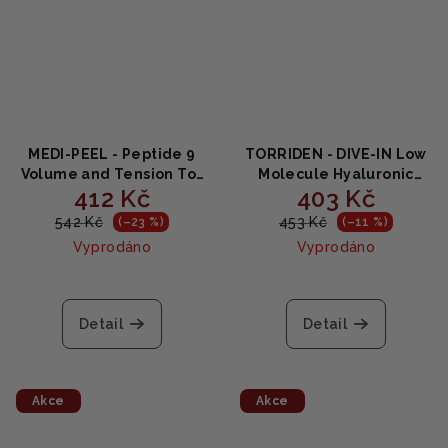
MEDI-PEEL - Peptide 9
TORRIDEN - DIVE-IN Low
Volume and Tension Tox
Molecule Hyaluronic
412 Kč
403 Kč
Cream PRO - Peptidový
Soothing Cream - Krém s
omlazující krém 50g
kyselinou hyaluronovou
542 Kč
453 Kč
(–23 %)
(–11 %)
100 ml
Vyprodáno
Vyprodáno
Průměrné
hodnocení
produktu
Detail
Detail
je
5,0
z
5
Akce
Akce
hvězdiček.