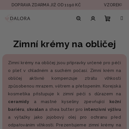
Přejít
DOPRAVA ZDARMA JIŽ OD 1190 KČ
VZOREK V KAŽDÉ
na
obsah
Nákupn
Hledat
Přihlášení
Zimní krémy na obličej
košík
Zimní krémy na obličej jsou přípravky určené pro péči
o pleť v chladném a suchém počasí. Zimní krém na
obličej aktivně kompenzuje ztrátu vlhkosti
způsobenou mrazem, větrem a přetopením. Korejská
kosmetika přistupuje k zimní péči s důrazem na
ceramidy
a mastné kyseliny zpevňující
kožní
bariéru
,
skvalan
a shea butter pro
intenzivní
výživu
a výtažky jako jojobový olej pro ochranu před
odpařováním vlhkosti. Prezentujeme zimní krémy na