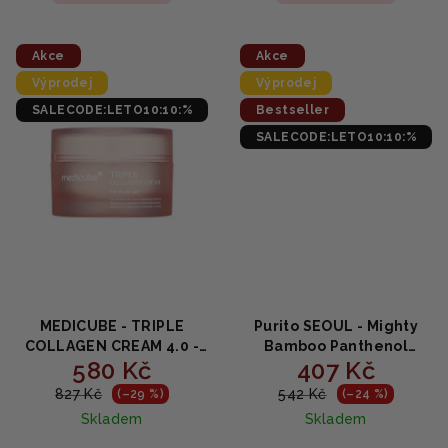
5,0
5,0
z
z
5
5
Akce
Akce
hvězdiček.
hvězdiček.
Výprodej
Výprodej
SALECODE:LETO10:10:%
Bestseller
SALECODE:LETO10:10:%
MEDICUBE - TRIPLE
Purito SEOUL - Mighty
COLLAGEN CREAM 4.0 -
Bamboo Panthenol
580 Kč
407 Kč
Omlazující krém s
Cream - Hydratační a
kolagenem 50ml
zklidňující krém s
827 Kč
542 Kč
(–29 %)
(–24 %)
bambusem a
Skladem
Skladem
panthenolem 100ml