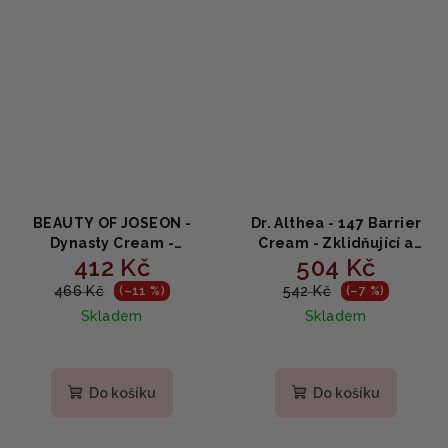
BEAUTY OF JOSEON -
Dr. Althea - 147 Barrier
Dynasty Cream -
Cream - Zklidňující a
412 Kč
504 Kč
Hydratační krém na
hydratační pleťový krém
obličej 50ml
50ml
466 Kč
542 Kč
(–11 %)
(–7 %)
Skladem
Skladem
Průměrné
hodnocení
produktu
Do košíku
Do košíku
je
5,0