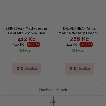
SKIN1004 - Madagascar
DR. ALTHEA - Aqua
Centella Probio-Cica
Marine Watery Cream -
412 Kč
286 Kč
Enrich Cream - Výživný
hydratační krém na
krém na obličej 50ml
obličej s mořskými řasami
520 Kč
412 Kč
(–20 %)
(–30 %)
a kyselinou
Skladem
Skladem
hyaluronovou 50ml
Do košíku
Do košíku
Načíst 24 dalších
S
t
1
8