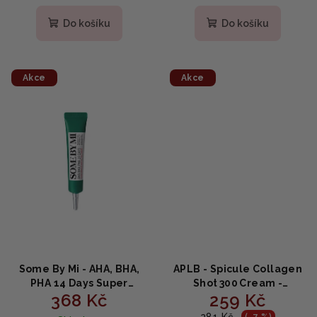
Do košíku
Do košíku
Akce
Akce
Some By Mi - AHA, BHA,
APLB - Spicule Collagen
PHA 14 Days Super
Shot 300 Cream -
368 Kč
259 Kč
Miracle Spot All Kill
Kolagenový výživný krém
Cream - 14denní krém na
s 300 mikrosférami 55 ml