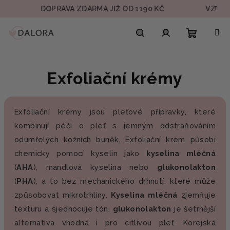
Přejít
DOPRAVA ZDARMA JIŽ OD 1190 KČ
VZOREK V
na
obsah
Nákupn
Hledat
Přihlášení
Exfoliační krémy
košík
Exfoliační krémy jsou pleťové přípravky, které
kombinují péči o pleť s jemným odstraňováním
odumřelých kožních buněk. Exfoliační krém působí
chemicky pomocí kyselin jako
kyselina mléčná
(
AHA
), mandlová kyselina nebo
glukonolakton
(
PHA
), a to bez mechanického drhnutí, které může
způsobovat mikrotrhliny.
Kyselina mléčná
zjemňuje
texturu a sjednocuje tón,
glukonolakton
je šetrnější
alternativa vhodná i pro citlivou pleť. Korejská