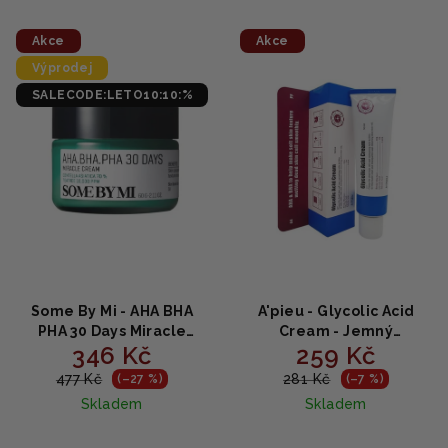
V
o
Akce
Akce
ý
d
Výprodej
p
u
SALECODE:LETO10:10:%
i
k
s
t
p
ů
r
o
d
u
k
Some By Mi - AHA BHA
A'pieu - Glycolic Acid
t
PHA 30 Days Miracle
Cream - Jemný
346 Kč
259 Kč
Cream - Hydratační a
obnovující krém s
ů
zklidňující krém 60g
kyselinou glykolovou - 50
477 Kč
281 Kč
(–27 %)
(–7 %)
ml
Skladem
Skladem