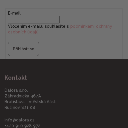
E-mail
Vložením e-mailu souhlasíte s
podmínkami ochrany
osobních údajů
Přihlásit se
Z
á
Kontakt
p
a
Dalora s.r.o.
t
Záhradnícka 46/A
í
Bratislava - městská část
Ružinov 821 08
info
@
dalora.cz
+420 910 928 972