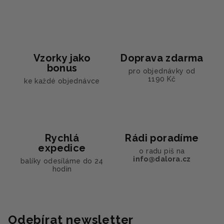
á
d
a
c
í
Vzorky jako
Doprava zdarma
p
bonus
pro objednávky od
r
1190 Kč
ke každé objednávce
v
k
y
v
ý
Rychlá
Rádi poradíme
p
expedice
o radu piš na
i
info@dalora.cz
balíky odesíláme do 24
s
hodin
u
Odebírat newsletter