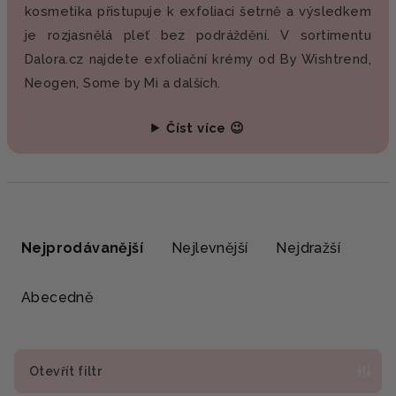
kosmetika přistupuje k exfoliaci šetrně a výsledkem
je rozjasnělá pleť bez podráždění. V sortimentu
Dalora.cz najdete exfoliační krémy od By Wishtrend,
Neogen, Some by Mi a dalších.
Číst více 😉
Ř
a
Nejprodávanější
Nejlevnější
Nejdražší
z
e
Abecedně
n
í
p
Otevřít filtr
r