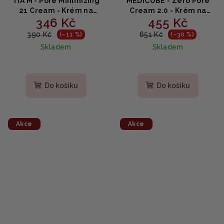
TIA'M - Pore Minimizing
MEDICUBE - Zero Pore
21 Cream - Krém na
Cream 2.0 - Krém na
346 Kč
455 Kč
obličej minimalizující
minimalizaci pórů s
póry 60ml
kyselinou glykolovou a
390 Kč
651 Kč
(–11 %)
(–30 %)
kyselinou hyaluronovou
Skladem
Skladem
60 ml
Do košíku
Do košíku
Akce
Akce