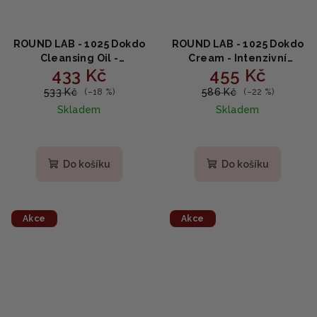
ROUND LAB - 1025 Dokdo
ROUND LAB - 1025 Dokdo
Cleansing Oil -
Cream - Intenzivní
433 Kč
455 Kč
Hydratační obličejový
hydratační krém na
olej 200ml
obličej s kyselinou
533 Kč
586 Kč
(–18 %)
(–22 %)
hyaluronovou 80ml
Skladem
Skladem
Do košíku
Do košíku
Akce
Akce