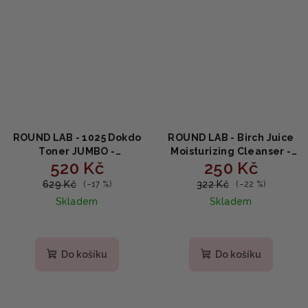
ROUND LAB - 1025 Dokdo
ROUND LAB - Birch Juice
Toner JUMBO -
Moisturizing Cleanser -
520 Kč
250 Kč
Hydratační tonikum 500
Čisticí gel s březovou
ml
šťávou 150ml
629 Kč
322 Kč
(–17 %)
(–22 %)
Skladem
Skladem
Průměrné
hodnocení
produktu
Do košíku
Do košíku
je
5,0
z
5