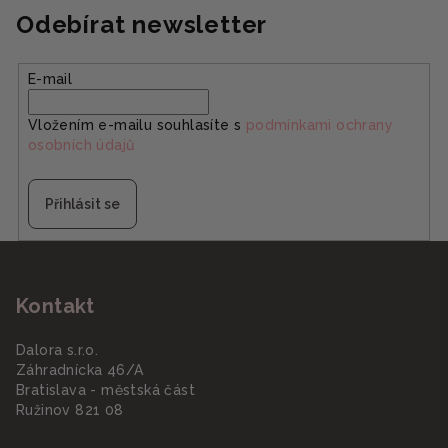
hvězdiček.
Odebírat newsletter
E-mail
Vložením e-mailu souhlasíte s
podmínkami ochrany
osobních údajů
Přihlásit se
Z
á
Kontakt
p
a
Dalora s.r.o.
t
Záhradnícka 46/A
í
Bratislava - městská část
Ružinov 821 08