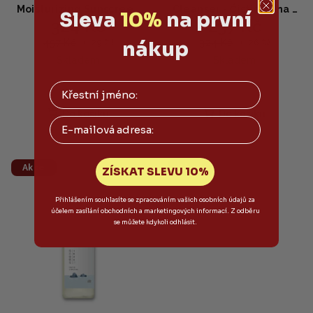
Moisturizing Sunscreen
Cleanser - Čisticí pěna s
Sleva
10%
na první
324 Kč
237 Kč
SPF 50+ PA++++ - Pleťový
mořskou vodou 150ml
krém s SPF - 50ml
nákup
457 Kč
324 Kč
(–29 %)
(–26 %)
Skladem
Skladem
Do košíku
Do košíku
Email
Akce
Akce
ZÍSKAT SLEVU 10%
Přihlášením souhlasíte se zpracováním vašich osobních údajů za
účelem zasílání obchodních a marketingových informací. Z odběru
se můžete kdykoli odhlásit.