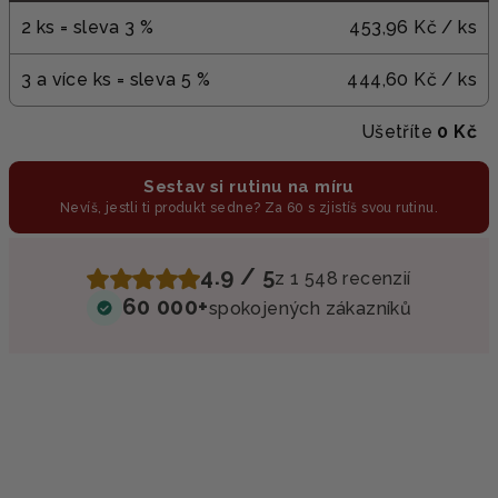
2 ks = sleva 3 %
453,96 Kč
/ ks
3 a více ks = sleva 5 %
444,60 Kč
/ ks
Ušetříte
0 Kč
Sestav si rutinu na míru
Nevíš, jestli ti produkt sedne? Za 60 s zjistíš svou rutinu.
4.9 / 5
z 1 548 recenzií
60 000+
spokojených zákazníků