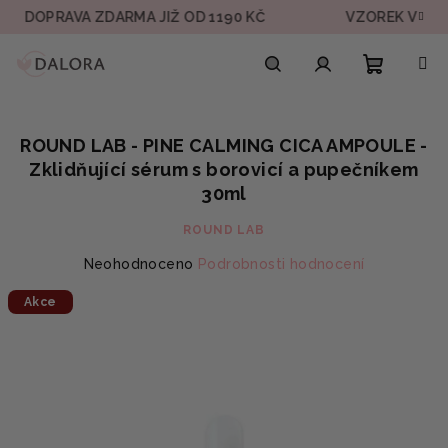
Přejít
PRAVA ZDARMA JIŽ OD 1190 KČ
VZOREK V KAŽDÉ O
na
obsah
Nákupn
Hledat
Přihlášení
ROUND LAB - PINE CALMING CICA AMPOULE -
košík
Zklidňující sérum s borovicí a pupečníkem
30ml
ROUND LAB
Průměrné
Neohodnoceno
Podrobnosti hodnocení
hodnocení
Akce
produktu
je
0,0
z
5
hvězdiček.