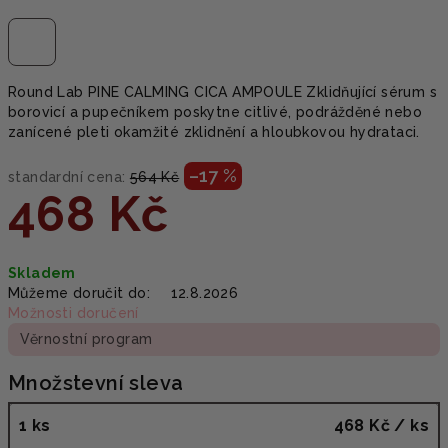
Round Lab PINE CALMING CICA AMPOULE Zklidňující sérum s
borovicí a pupečníkem poskytne citlivé, podrážděné nebo
zanícené pleti okamžité zklidnění a hloubkovou hydrataci.
–17 %
standardní cena:
564 Kč
468 Kč
Měrná
Skladem
cena:
Můžeme doručit do:
12.8.2026
Možnosti doručení
Věrnostní program
Množstevní sleva
1 ks
468 Kč
/ ks