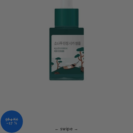
564 Kč
–17 %