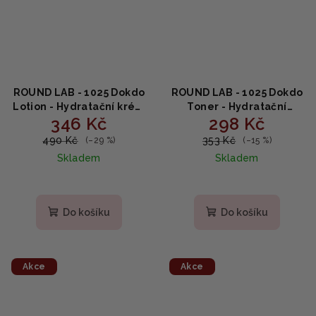
ROUND LAB - 1025 Dokdo
ROUND LAB - 1025 Dokdo
Lotion - Hydratační krém
Toner - Hydratační
346 Kč
298 Kč
na obličej 200ml
tonikum 200 ml
490 Kč
353 Kč
(–29 %)
(–15 %)
Skladem
Skladem
Do košíku
Do košíku
Akce
Akce