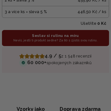
2 ks = sleva 3 %
455,90 Kč
/ ks
3 a více ks = sleva 5 %
446,50 Kč
/ ks
Ušetříte
0 Kč
Sestav si rutinu na míru
Nevíš, jestli ti produkt sedne? Za 60 s zjistíš svou rutinu.
4.9 / 5
z 1 548 recenzií
60 000+
spokojených zákazníků
Vzorky jako
Doprava zdarma