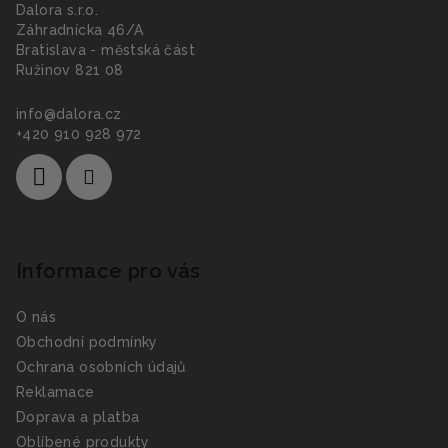
Dalora s.r.o.
t
Záhradnícka 46/A
í
Bratislava - městská část
Ružinov 821 08
info
@
dalora.cz
+420 910 928 972
Informace pro vás
O nás
Obchodní podmínky
Ochrana osobních údajů
Reklamace
Doprava a platba
Oblíbené produkty