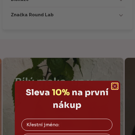
Značka Round Lab
Sleva
10%
na první
nákup