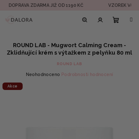
Přejít
DOPRAVA ZDARMA JIŽ OD 1190 KČ
VZOREK V KAŽDÉ 
na
obsah
Nákupn
Hledat
Přihlášení
ROUND LAB - Mugwort Calming Cream -
košík
Zklidňující krém s výtažkem z pelyňku 80 ml
ROUND LAB
Průměrné
Neohodnoceno
Podrobnosti hodnocení
hodnocení
Akce
produktu
je
0,0
z
5
hvězdiček.