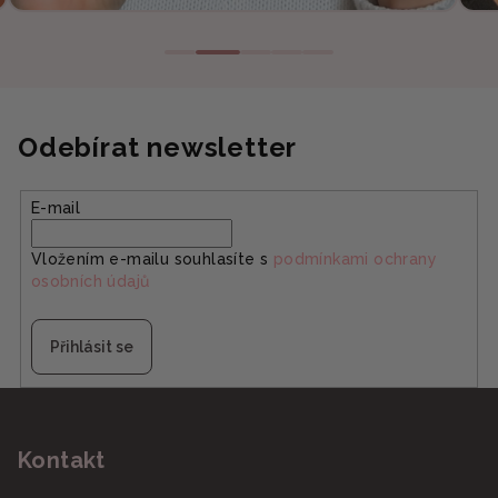
Odebírat newsletter
E-mail
Vložením e-mailu souhlasíte s
podmínkami ochrany
osobních údajů
Přihlásit se
Z
á
Kontakt
p
a