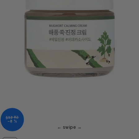
512 Kč
–8 %