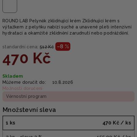
ROUND LAB Pelyněk zklidňující krém Zklidňující krém s
výtažkem z pelyňku nabízí suché a unavené pleti intenzivní
hydrataci a okamžité zklidnění zarudnutí nebo podráždění.
–8 %
standardní cena:
512 Kč
470 Kč
Měrná
Skladem
cena:
Můžeme doručit do:
10.8.2026
Možnosti doručení
Věrnostní program
Množstevní sleva
1 ks
470 Kč
/ ks