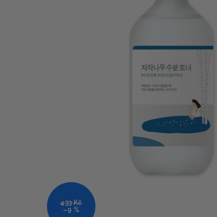
433 Kč
–9 %