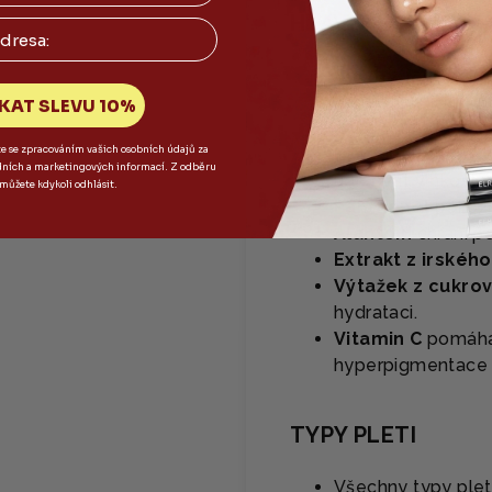
HLAVNÍ SLOŽKY
Šťáva z japonské
záněty, čistit a h
KAT SLEVU 10%
antioxidantům a v
te se zpracováním vašich osobních údajů za
Kyselina hyalur
dních a marketingových informací. Z odběru
udržovat vlhkost 
 můžete kdykoli odhlásit.
Panthenol
pokožku
Alantoin
chrání p
Extrakt z irské
Výtažek z cukrov
hydrataci.
Vitamin C
pomáhá o
hyperpigmentace 
TYPY PLETI
Všechny typy plet