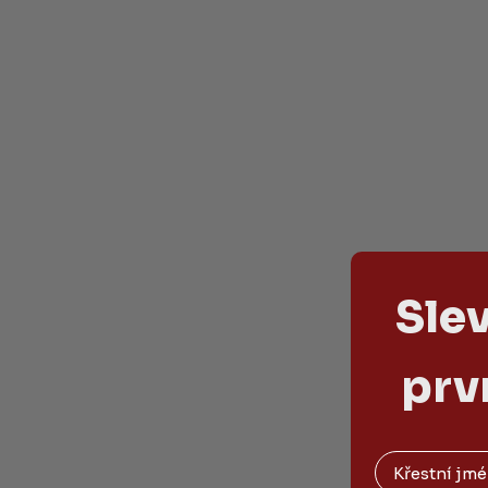
Sle
prv