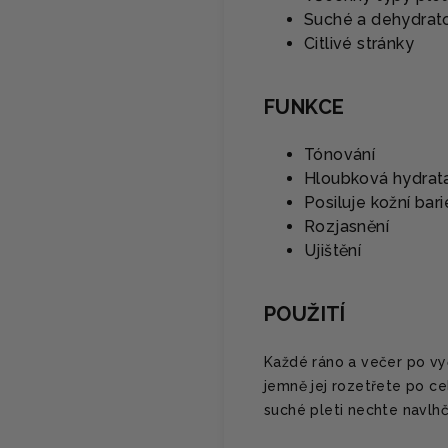
Suché a dehydrat
Citlivé stránky
FUNKCE
Tónování
Hloubková hydrat
Posiluje kožní bari
Rozjasnění
Ujištění
POUŽITÍ
Každé ráno a večer po vyč
jemně jej rozetřete po ce
suché pleti nechte navlhč