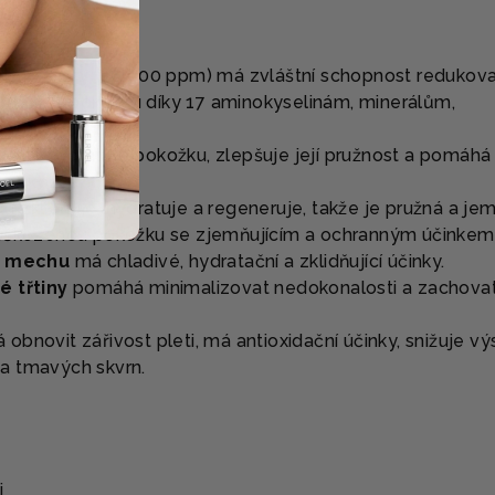
 bílé břízy
(10 000 ppm) má zvláštní schopnost redukov
ydratovat pokožku díky 17 aminokyselinám, minerálům,
itamínům.
onová
hydratuje pokožku, zlepšuje její pružnost a pomáhá
v pokožce.
 zklidňuje, hydratuje a regeneruje, takže je pružná a je
oškozenou pokožku se zjemňujícím a ochranným účinkem
ho mechu
má chladivé, hydratační a zklidňující účinky.
é třtiny
pomáhá minimalizovat nedokonalosti a zachova
bnovit zářivost pleti, má antioxidační účinky, snižuje vý
a tmavých skvrn.
i