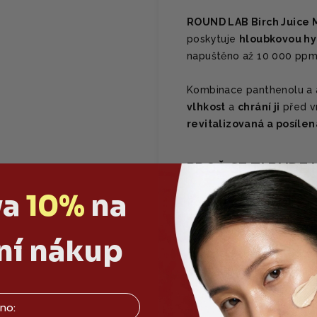
ROUND LAB Birch Juice M
poskytuje
hloubkovou hy
napuštěno až 10 000 ppm 
Kombinace panthenolu a 
vlhkost
a
chrání ji
před vn
revitalizovaná a posílen
PROČ SE TI BUDE L
va
10%
na
Round Lab Birch Juice M
hydrataci a zklidnění ple
mírně viskózní, ale rychle
ní nákup
hydratace, bariérová ochr
je jemné, lehké, ale účinn
antioxidanty a živiny. Je 