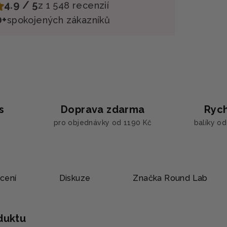
4.9 / 5
z 1 548 recenzií
0+
spokojených zákazníků
s
Doprava zdarma
Rych
pro objednávky od 1190 Kč
balíky o
cení
Diskuze
Značka
Round Lab
oduktu