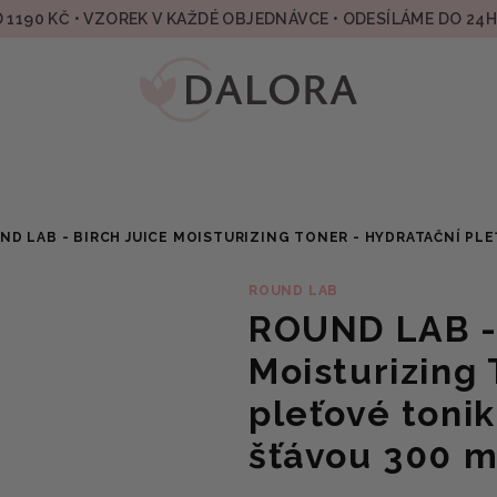
 1190 KČ • VZOREK V KAŽDÉ OBJEDNÁVCE • ODESÍLÁME DO 24
ND LAB - BIRCH JUICE MOISTURIZING TONER - HYDRATAČNÍ PL
ROUND LAB
ROUND LAB - 
Moisturizing 
pleťové toni
šťávou 300 m