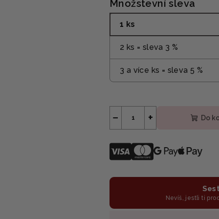
Množstevní sleva
1 ks
2 ks = sleva 3 %
3 a více ks = sleva 5 %
−
+
Do k
Sest
Nevíš, jestli ti pr