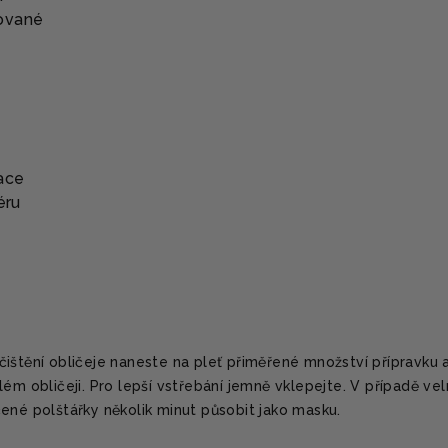
ované
ace
éru
ištění obličeje naneste na pleť přiměřené množství přípravku 
lém obličeji. Pro lepší vstřebání jemně vklepejte. V případě ve
ené polštářky několik minut působit jako masku.