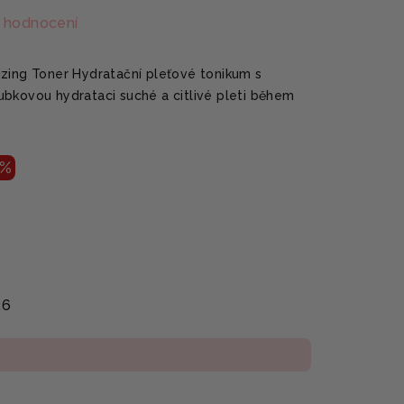
 hodnocení
zing Toner Hydratační pleťové tonikum s
bkovou hydrataci suché a citlivé pleti během
 %
26