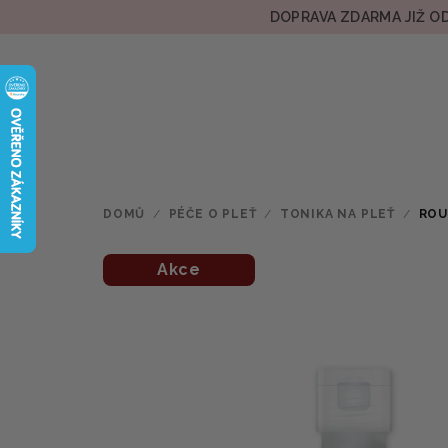
Přejít
DOPRAVA ZDARMA JIŽ OD
na
obsah
DOMŮ
/
PÉČE O PLEŤ
/
TONIKA NA PLEŤ
/
ROU
Akce