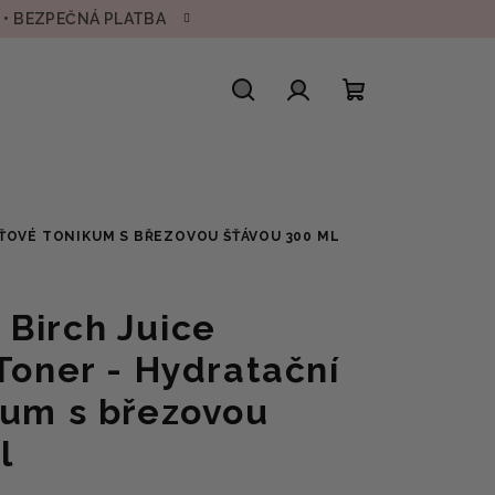
H • BEZPEČNÁ PLATBA
Hledat
Přihlášení
Nákupní
košík
EŤOVÉ TONIKUM S BŘEZOVOU ŠŤÁVOU 300 ML
Birch Juice
Toner - Hydratační
kum s březovou
l