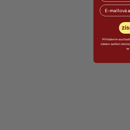
Email
ZÍS
Přihlášením souhlasí
účelem zasílání obcho
se