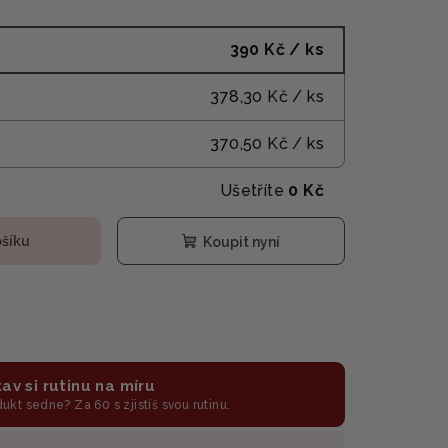
390 Kč
/ ks
378,30 Kč
/ ks
370,50 Kč
/ ks
Ušetříte
0 Kč
ošíku
Koupit nyní
av si rutinu na míru
odukt sedne? Za 60 s zjistíš svou rutinu.