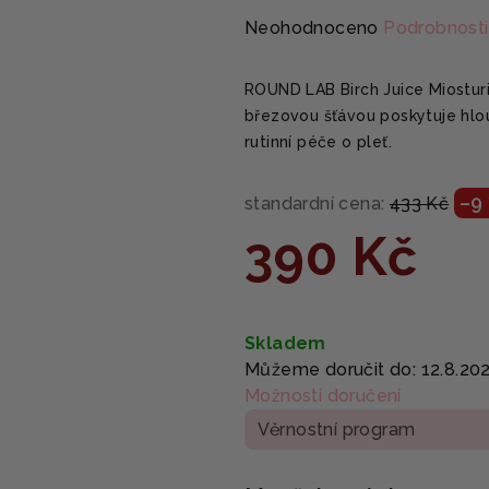
Průměrné
Neohodnoceno
Podrobnosti
hodnocení
produktu
ROUND LAB Birch Juice Miosturi
je
březovou šťávou poskytuje hlou
0,0
rutinní péče o pleť.
z
5
–9
standardní cena:
433 Kč
hvězdiček.
390 Kč
Měrná
cena:
Skladem
Můžeme doručit do:
12.8.20
Možnosti doručení
Věrnostní program