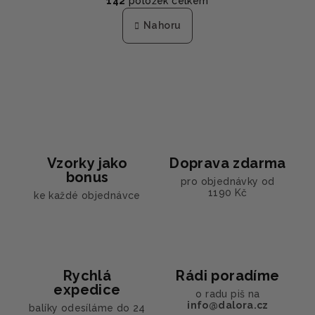
142
položek celkem
á
v
n
l
Nahoru
k
á
o
d
v
a
á
n
c
í
í
p
r
v
Vzorky jako
Doprava zdarma
k
bonus
y
pro objednávky od
1190 Kč
ke každé objednávce
v
ý
p
i
s
Rychlá
Rádi poradíme
u
expedice
o radu piš na
info@dalora.cz
balíky odesíláme do 24