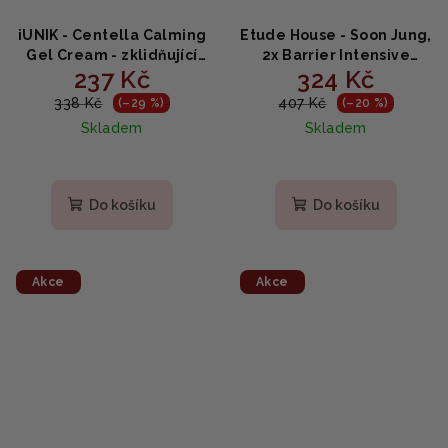
iUNIK - Centella Calming
Etude House - Soon Jung,
Gel Cream - zklidňující
2x Barrier Intensive
237 Kč
324 Kč
krém s centellou 60ml
Cream - Bariérový
hydratační krém 60ml
338 Kč
407 Kč
(–29 %)
(–20 %)
Skladem
Skladem
Do košíku
Do košíku
Akce
Akce