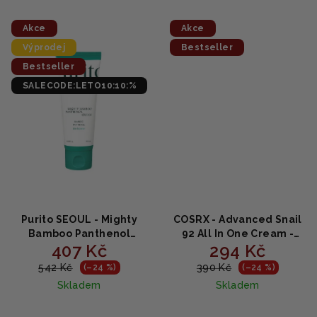
z
z
5
5
Akce
Akce
hvězdiček.
hvězdiček.
Výprodej
Bestseller
Bestseller
SALECODE:LETO10:10:%
Purito SEOUL - Mighty
COSRX - Advanced Snail
Bamboo Panthenol
92 All In One Cream -
407 Kč
294 Kč
Cream - Hydratační a
vysoce aktivní pleťový
zklidňující krém s
krém s hlemýždím
542 Kč
390 Kč
(–24 %)
(–24 %)
bambusem a
mucinem 100ml
Skladem
Skladem
panthenolem 100ml
Průměrné