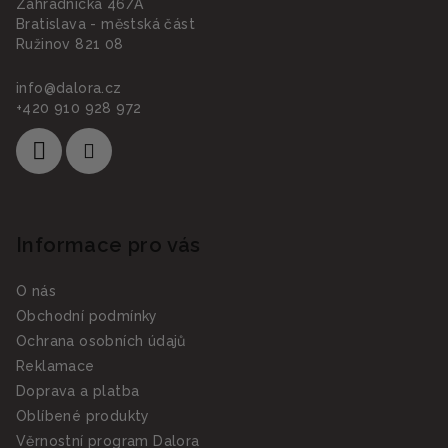
Záhradnícka 46/A
í
Bratislava - městská část
Ružinov 821 08
info
@
dalora.cz
+420 910 928 972
Informace pro vás
O nás
Obchodní podmínky
Ochrana osobních údajů
Reklamace
Doprava a platba
Oblíbené produkty
Věrnostní program Dalora