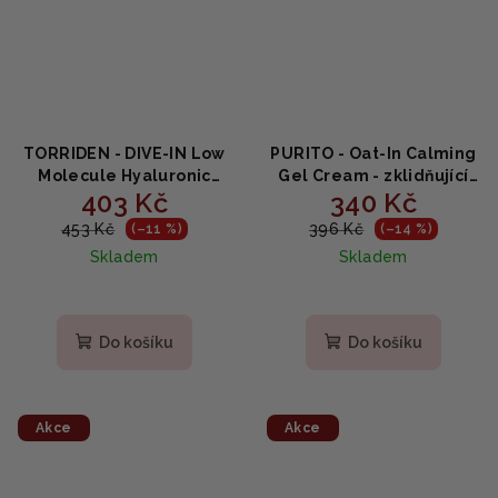
TORRIDEN - DIVE-IN Low
PURITO - Oat-In Calming
Molecule Hyaluronic
Gel Cream - zklidňující
403 Kč
340 Kč
Soothing Cream - Krém s
krém 100 ml
kyselinou hyaluronovou
453 Kč
396 Kč
(–11 %)
(–14 %)
100 ml
Skladem
Skladem
Do košíku
Do košíku
Akce
Akce