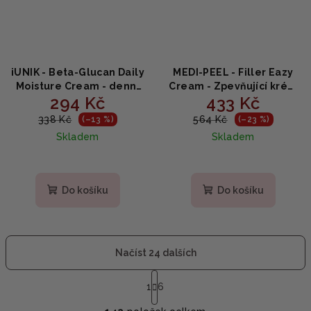
iUNIK - Beta-Glucan Daily
MEDI-PEEL - Filler Eazy
Moisture Cream - denní
Cream - Zpevňující krém
294 Kč
433 Kč
hydratační krém s
proti vráskám - 50ml
betaglukanem 60 ml
338 Kč
564 Kč
(–13 %)
(–23 %)
Skladem
Skladem
Průměrné
hodnocení
produktu
Do košíku
Do košíku
je
4,0
z
5
Načíst 24 dalších
hvězdiček.
S
t
1
6
O
r