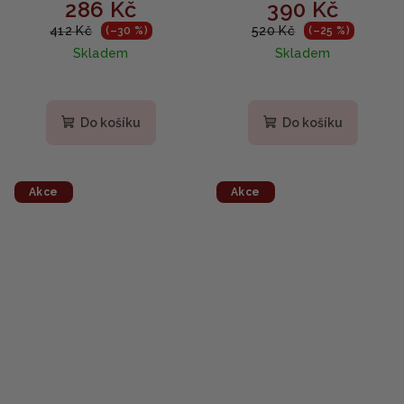
286 Kč
390 Kč
hydratační krém na
- noční krém proti
obličej s mořskými řasami
vráskám 70ml
412 Kč
520 Kč
(–30 %)
(–25 %)
a kyselinou
Skladem
Skladem
hyaluronovou 50ml
Do košíku
Do košíku
Akce
Akce