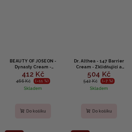
BEAUTY OF JOSEON -
Dr. Althea - 147 Barrier
Dynasty Cream -
Cream - Zklidňující a
412 Kč
504 Kč
Hydratační krém na
hydratační pleťový krém
obličej 50ml
50ml
466 Kč
542 Kč
(–11 %)
(–7 %)
Skladem
Skladem
Průměrné
hodnocení
produktu
Do košíku
Do košíku
je
5,0
z