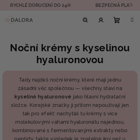
Přejít
YCHLÉ DORUČENÍ DO 24H
BEZPEČNÁ PLATBA
na
obsah
Nákupn
Hledat
Přihlášení
Noční krémy s kyselinou
košík
hyaluronovou
Tady najdeš noční krémy, které mají jednu
zásadní věc společnou — všechny staví na
kyselině hyaluronové
jako hlavní hydratační
složce. Korejské značky ji přitom nepoužívají jen
tak pro efekt: nachytáš tu krémy s více
molekulovými váhami hyaluronátu najednou,
kombinované s fermentovanými extrakty nebo
peptidy, takže výsledek je znatelně jiný než u