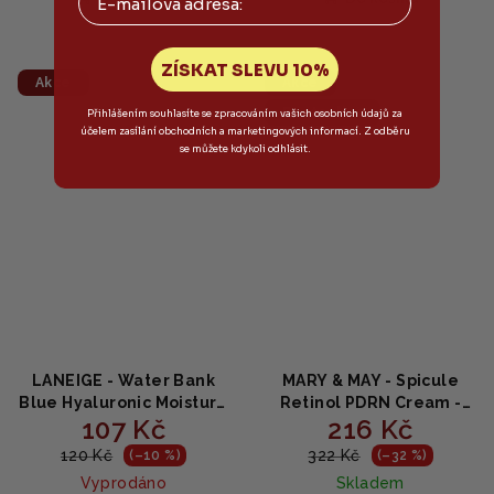
ZÍSKAT SLEVU 10%
Akce
Akce
Bestseller
Přihlášením souhlasíte se zpracováním vašich osobních údajů za
účelem zasílání obchodních a marketingových informací. Z odběru
se můžete kdykoli odhlásit.
LANEIGE - Water Bank
MARY & MAY - Spicule
Blue Hyaluronic Moisture
Retinol PDRN Cream -
107 Kč
216 Kč
Cream Mini - Intenzivní
Obnovující pleťový krém
hydratační pleťový krém
se spikulemi, PDRN a
120 Kč
322 Kč
(–10 %)
(–32 %)
s modrou kyselinou
niacinamidem
Vyprodáno
Skladem
hyaluronovou 10ml