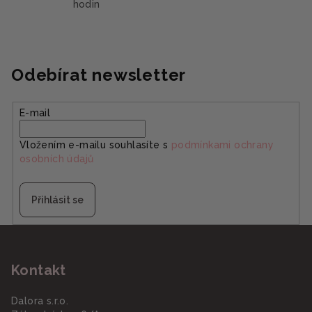
hodin
Odebírat newsletter
E-mail
Vložením e-mailu souhlasíte s
podmínkami ochrany
osobních údajů
Přihlásit se
Z
á
Kontakt
p
a
Dalora s.r.o.
t