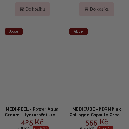
hodnocení
produktu
Do košíku
Do košíku
je
5,0
z
5
Akce
Akce
hvězdiček.
MEDI-PEEL - Power Aqua
MEDICUBE - PDRN Pink
Cream - Hydratační krém
Collagen Capsule Cream
425 Kč
555 Kč
na obličej 50g
- Rozjasňující gelový
krém s niacinamidem a
506 Kč
629 Kč
(–16 %)
(–11 %)