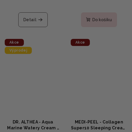
Průměrné
hodnocení
produktu
Detail
Do košíku
je
5,0
z
5
Akce
Akce
hvězdiček.
Výprodej
DR. ALTHEA - Aqua
MEDI-PEEL - Collagen
Marine Watery Cream -
Super10 Sleeping Cream