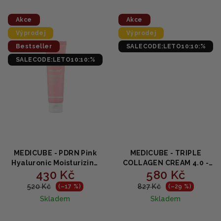
z
z
5
5
Akce
Akce
hvězdiček.
hvězdiček.
Výprodej
Výprodej
Bestseller
SALECODE:LETO10:10:%
SALECODE:LETO10:10:%
MEDICUBE - PDRN Pink
MEDICUBE - TRIPLE
Hyaluronic Moisturizing
COLLAGEN CREAM 4.0 -
430 Kč
580 Kč
Cream - Regenerační
Omlazující krém s
krém s PDRN a kyselinou
kolagenem 50ml
520 Kč
827 Kč
(–17 %)
(–29 %)
hyaluronovou 50ml
Skladem
Skladem
Průměrné
Průměrné