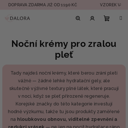
Přejít
OPRAVA ZDARMA JIŽ OD 1190 KČ
VZOREK V KAŽDÉ 
na
obsah
Nákupn
Hledat
Přihlášení
Noční krémy pro zralou
košík
pleť
Tady najdeš noční krémy, které berou zrání pleti
vážně — žádné lehké hydratační gely, ale
skutečně výživné textury plné látek, které pracují
v noci, když se pleť přirozeně regeneruje.
Korejské značky do této kategorie investují
hodně výzkumu, takže tu jsou produkty zaměřené
na
hloubkovou obnovu, viditelné zpevnění a
redukci vrásek
— ne jen na pocit hydratace ráno