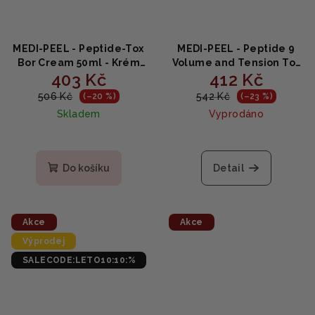
MEDI-PEEL - Peptide-Tox
MEDI-PEEL - Peptide 9
Bor Cream 50ml - Krém
Volume and Tension Tox
403 Kč
412 Kč
proti vráskám 50ml
Cream PRO - Peptidový
omlazující krém 50g
506 Kč
542 Kč
(–20 %)
(–23 %)
Skladem
Vyprodáno
Průměrné
Průměrné
hodnocení
hodnocení
produktu
produktu
Do košíku
Detail
je
je
5,0
5,0
z
z
5
5
Akce
Akce
hvězdiček.
hvězdiček.
Výprodej
SALECODE:LETO10:10:%