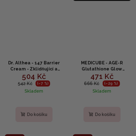
Dr. Althea - 147 Barrier
MEDICUBE - AGE-R
Cream - Zklidňující a
Glutathione Glow
504 Kč
471 Kč
hydratační pleťový krém
Capsule Cream -
50ml
Omlazující a rozjasňující
542 Kč
666 Kč
(–7 %)
(–29 %)
krém v kapslích s
Skladem
Skladem
glutathionem 50ml
Průměrné
hodnocení
produktu
Do košíku
Do košíku
je
5,0
z