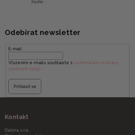
hodin
Odebírat newsletter
E-mail
Vložením e-mailu souhlasíte s
podmínkami ochrany
osobních údajů
Přihlásit se
Z
á
Kontakt
p
a
Dalora s.r.o.
t