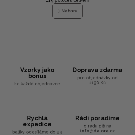
119
položek celkem
á
v
n
l
Nahoru
k
á
o
d
v
a
á
n
c
í
í
p
r
v
Vzorky jako
Doprava zdarma
k
bonus
y
pro objednávky od
1190 Kč
ke každé objednávce
v
ý
p
i
s
Rychlá
Rádi poradíme
u
expedice
o radu piš na
info@dalora.cz
balíky odesíláme do 24