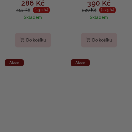
286 Kč
390 Kč
hydratační krém na
- noční krém proti
obličej s mořskými řasami
vráskám 70ml
412 Kč
520 Kč
(–30 %)
(–25 %)
a kyselinou
Skladem
Skladem
hyaluronovou 50ml
Do košíku
Do košíku
Akce
Akce