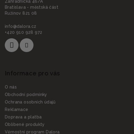
Záhradnícka 46/A
í
Bratislava - městská část
Ružinov 821 08
info
@
dalora.cz
+420 910 928 972
Informace pro vás
O nás
Obchodní podmínky
Ochrana osobních údajů
Reklamace
Doprava a platba
Oblíbené produkty
Věrnostní program Dalora