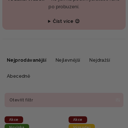
po probuzení.
Číst více 😉
Ř
a
Nejprodávanější
Nejlevnější
Nejdražší
z
e
Abecedně
n
í
p
Otevřít filtr
r
V
o
Akce
Akce
ý
d
Novinka
Výprodej