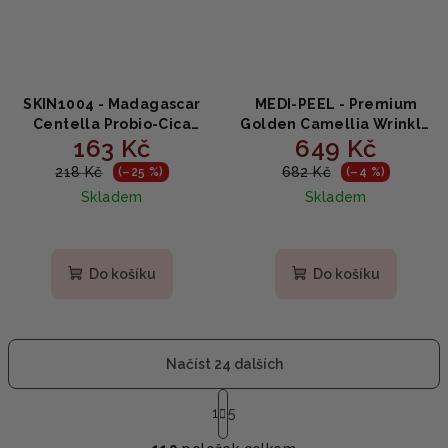
SKIN1004 - Madagascar
MEDI-PEEL - Premium
Centella Probio-Cica
Golden Camellia Wrinkle
163 Kč
649 Kč
Enrich Cream - Výživný
Cream - Prémiový
krém na obličej 15ml
omlazující krém se
218 Kč
682 Kč
(–25 %)
(–4 %)
zlatou kamélií 50g
Skladem
Skladem
Průměrné
hodnocení
produktu
Do košíku
Do košíku
je
5,0
z
5
Načíst 24 dalších
hvězdiček.
S
t
1
5
O
r