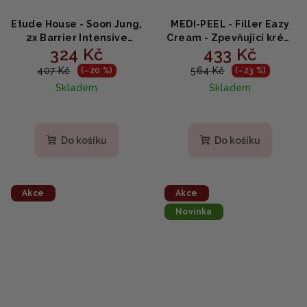
Etude House - Soon Jung,
MEDI-PEEL - Filler Eazy
2x Barrier Intensive
Cream - Zpevňující krém
324 Kč
433 Kč
Cream - Bariérový
proti vráskám - 50ml
hydratační krém 60ml
407 Kč
564 Kč
(–20 %)
(–23 %)
Skladem
Skladem
Průměrné
hodnocení
produktu
Do košíku
Do košíku
je
4,0
z
5
Akce
Akce
hvězdiček.
Novinka