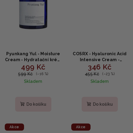
Pyunkang Yul - Moisture
COSRX - Hyaluronic Acid
Cream - Hydratační krém
Intensive Cream -
499 Kč
346 Kč
bez parfemace a
intenzivní hydratační
umělých barviv 100ml
krém 100ml
599 Kč
455 Kč
(–16 %)
(–23 %)
Skladem
Skladem
Do košíku
Do košíku
Akce
Akce