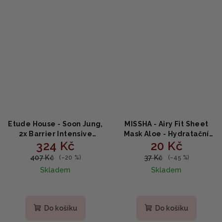
Etude House - Soon Jung,
MISSHA - Airy Fit Sheet
2x Barrier Intensive
Mask Aloe - Hydratační
324 Kč
20 Kč
Cream - Bariérový
plátýnková maska s aloe
hydratační krém 60ml
vera 19g
407 Kč
37 Kč
(–20 %)
(–45 %)
Skladem
Skladem
Do košíku
Do košíku