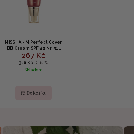
MISSHA - M Perfect Cover
BB Cream SPF 42 Nr. 31,
267 Kč
Golden Beige - Krycí
hydratační krém s SPF42
316 Kč
(–15 %)
50ml
Skladem
Do košíku