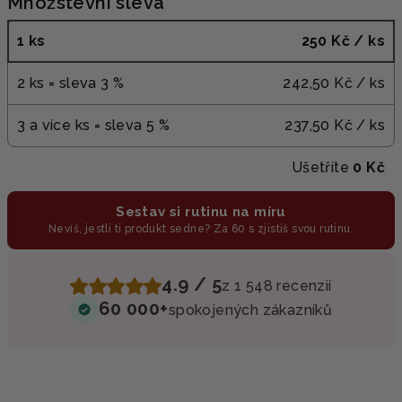
Množstevní sleva
1 ks
250 Kč
/ ks
2 ks = sleva 3 %
242,50 Kč
/ ks
3 a více ks = sleva 5 %
237,50 Kč
/ ks
Ušetříte
0 Kč
Sestav si rutinu na míru
Nevíš, jestli ti produkt sedne? Za 60 s zjistíš svou rutinu.
4.9 / 5
z 1 548 recenzií
60 000+
spokojených zákazníků