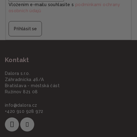
Vložením e-mailu souhlasíte s
podmínkami ochrany
osobních údajů
Přihlásit se
Z
á
Kontakt
p
a
Dalora s.r.o.
t
Záhradnícka 46/A
í
Bratislava - městská část
Ružinov 821 08
info
@
dalora.cz
+420 910 928 972