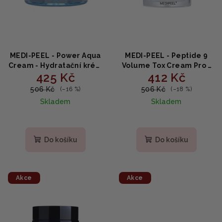
MEDI-PEEL - Power Aqua
MEDI-PEEL - Peptide 9
Cream - Hydratační krém
Volume Tox Cream Pro -
425 Kč
412 Kč
na obličej 50g
omlazující krém s
peptidy 50g
506 Kč
506 Kč
(–16 %)
(–18 %)
Skladem
Skladem
Průměrné
hodnocení
produktu
Do košíku
Do košíku
je
5,0
z
5
Akce
Akce
hvězdiček.