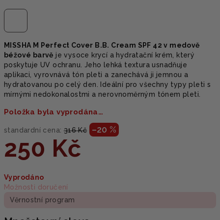
MISSHA M Perfect Cover B.B. Cream SPF 42 v medově
béžové barvě
je vysoce krycí a hydratační krém, který
poskytuje UV ochranu. Jeho lehká textura usnadňuje
aplikaci, vyrovnává tón pleti a zanechává ji jemnou a
hydratovanou po celý den. Ideální pro všechny typy pleti s
mírnými nedokonalostmi a nerovnoměrným tónem pleti.
Položka byla vyprodána…
–20 %
standardní cena:
316 Kč
250 Kč
Měrná
Vyprodáno
cena:
Možnosti doručení
Věrnostní program