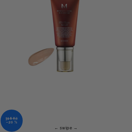
316 Kč
–20 %