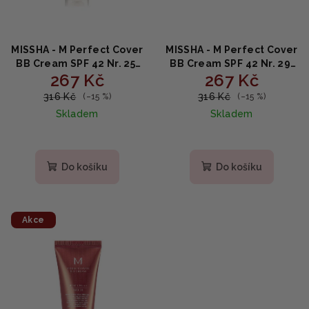
MISSHA - M Perfect Cover
MISSHA - M Perfect Cover
BB Cream SPF 42 Nr. 25,
BB Cream SPF 42 Nr. 29,
267 Kč
267 Kč
Warm Beige - Krycí
Caramel Beige - Krycí
hydratační krém s SPF42
hydratační krém s SPF42
316 Kč
316 Kč
(–15 %)
(–15 %)
50ml
50ml
Skladem
Skladem
Do košíku
Do košíku
Akce