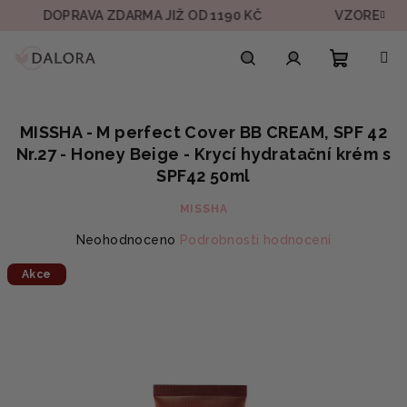
Přejít
OPRAVA ZDARMA JIŽ OD 1190 KČ
VZOREK V KAŽDÉ 
na
obsah
Nákupn
Hledat
Přihlášení
MISSHA - M perfect Cover BB CREAM, SPF 42
košík
Nr.27 - Honey Beige - Krycí hydratační krém s
SPF42 50ml
MISSHA
Průměrné
Neohodnoceno
Podrobnosti hodnocení
hodnocení
Akce
produktu
je
0,0
z
5
hvězdiček.