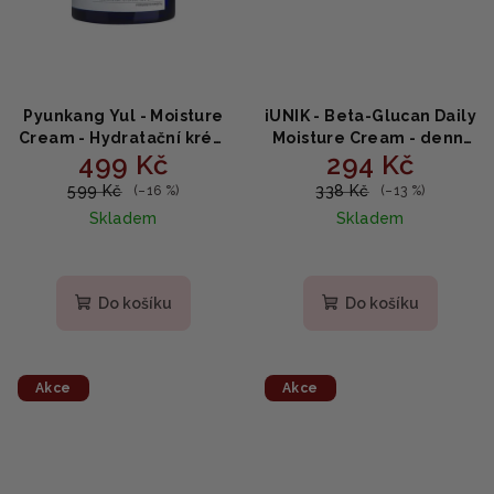
Pyunkang Yul - Moisture
iUNIK - Beta-Glucan Daily
Cream - Hydratační krém
Moisture Cream - denní
499 Kč
294 Kč
bez parfemace a
hydratační krém s
umělých barviv 100ml
betaglukanem 60 ml
599 Kč
338 Kč
(–16 %)
(–13 %)
Skladem
Skladem
Do košíku
Do košíku
Akce
Akce