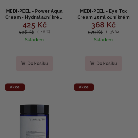
MEDI-PEEL - Power Aqua
MEDI-PEEL - Eye Tox
Cream - Hydratační krém
Cream 40ml oční krém
425 Kč
368 Kč
na obličej 50g
506 Kč
579 Kč
(–16 %)
(–36 %)
Skladem
Skladem
Průměrné
hodnocení
produktu
Do košíku
Do košíku
je
5,0
z
5
Akce
Akce
hvězdiček.