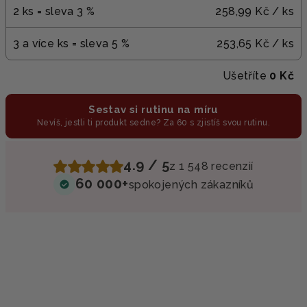
2 ks = sleva 3 %
258,99 Kč
/ ks
3 a více ks = sleva 5 %
253,65 Kč
/ ks
Ušetříte
0 Kč
Sestav si rutinu na míru
Nevíš, jestli ti produkt sedne? Za 60 s zjistíš svou rutinu.
4.9 / 5
z 1 548 recenzií
60 000+
spokojených zákazníků