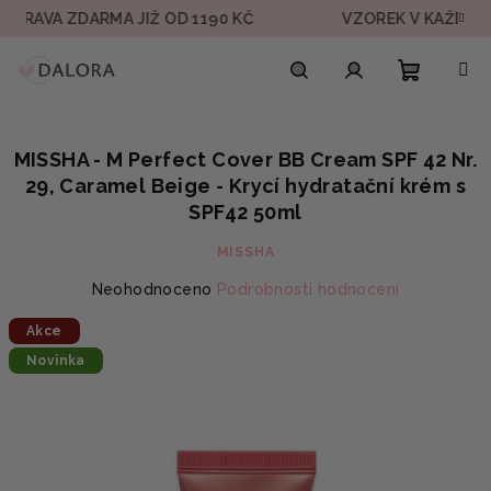
Přejít
 ZDARMA JIŽ OD 1190 KČ
VZOREK V KAŽDÉ OBJEDN
na
obsah
Nákupn
Hledat
Přihlášení
MISSHA - M Perfect Cover BB Cream SPF 42 Nr.
košík
29, Caramel Beige - Krycí hydratační krém s
SPF42 50ml
MISSHA
Průměrné
Neohodnoceno
Podrobnosti hodnocení
hodnocení
Akce
produktu
je
Novinka
0,0
z
5
hvězdiček.