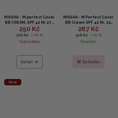
MISSHA - M perfect Cover
MISSHA - M Perfect Cover
BB CREAM, SPF 42 Nr.27 -
BB Cream SPF 42 Nr. 25,
250 Kč
267 Kč
Honey Beige - Krycí
Warm Beige - Krycí
hydratační krém s SPF42
hydratační krém s SPF42
316 Kč
316 Kč
(–20 %)
(–15 %)
50ml
50ml
Vyprodáno
Skladem
Detail
Do košíku
Akce