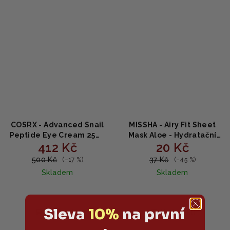
COSRX - Advanced Snail
MISSHA - Airy Fit Sheet
Peptide Eye Cream 25ml
Mask Aloe - Hydratační
412 Kč
20 Kč
- oční krém s peptidy
plátýnková maska s aloe
vera 19g
500 Kč
37 Kč
(–17 %)
(–45 %)
Skladem
Skladem
Sleva
10%
na první
Do košíku
Do košíku