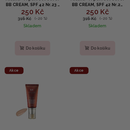
BB CREAM, SPF 42 Nr.23 -
BB CREAM, SPF 42 Nr.21
250 Kč
250 Kč
Natural Beige - Krycí
Light Beige - Krycí
hydratační krém s SPF42
hydratační krém s SPF42
316 Kč
316 Kč
(–20 %)
(–20 %)
50ml
50ml
Skladem
Skladem
Průměrné
hodnocení
produktu
Do košíku
Do košíku
je
5,0
z
5
Akce
Akce
hvězdiček.