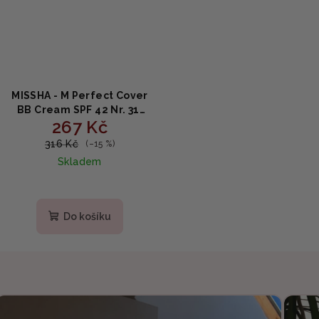
MISSHA - M Perfect Cover
BB Cream SPF 42 Nr. 31,
267 Kč
Golden Beige - Krycí
hydratační krém s SPF42
316 Kč
(–15 %)
50ml
Skladem
Do košíku