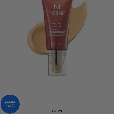
316 Kč
–15 %