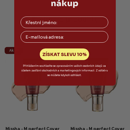
nákup
Podobné produkty
Email
Akce
Akce
ZÍSKAT SLEVU 10%
Přihlášením souhlasíte se zpracováním vašich osobních údajů za
účelem zasílání obchodních a marketingových informací. Z odběru
se můžete kdykoli odhlásit.
Missha - M perfect Cover
Missha - M perfect Cover