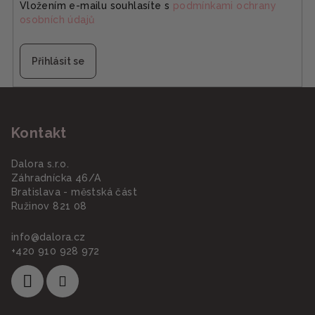
Vložením e-mailu souhlasíte s
podmínkami ochrany
osobních údajů
Přihlásit se
Z
á
Kontakt
p
a
Dalora s.r.o.
t
Záhradnícka 46/A
í
Bratislava - městská část
Ružinov 821 08
info
@
dalora.cz
+420 910 928 972