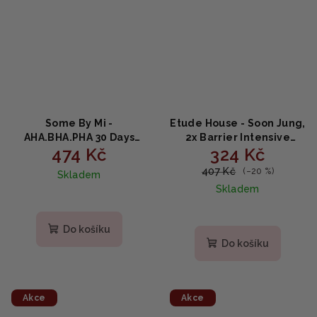
Some By Mi -
Etude House - Soon Jung,
AHA.BHA.PHA 30 Days
2x Barrier Intensive
474 Kč
324 Kč
Miracle Starter Edition -
Cream - Bariérový
Startovací sada Miracle
hydratační krém 60ml
407 Kč
(–20 %)
Skladem
Skin 4ks
Skladem
Do košíku
Do košíku
Akce
Akce