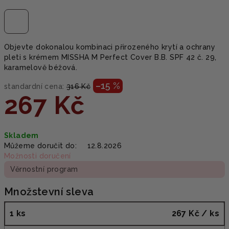
Objevte dokonalou kombinaci přirozeného krytí a ochrany
pleti s krémem MISSHA M Perfect Cover B.B. SPF 42 č. 29,
karamelově béžová.
–15 %
standardní cena:
316 Kč
267 Kč
Měrná
Skladem
cena:
Můžeme doručit do:
12.8.2026
Možnosti doručení
Věrnostní program
Množstevní sleva
1 ks
267 Kč
/ ks