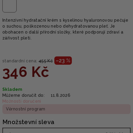
Intenzivní hydratační krém s kyselinou hyaluronovou pečuje
o suchou, poškozenou nebo dehydratovanou pleť. Je
obohacen o další přírodní složky, které podporují zdraví a
zářivost pleti.
–23 %
standardní cena:
455 Kč
346 Kč
Měrná
Skladem
cena:
Můžeme doručit do:
11.8.2026
Možnosti doručení
Věrnostní program
Množstevní sleva