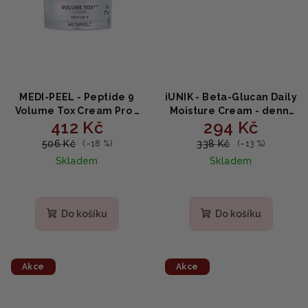
MEDI-PEEL - Peptide 9
iUNIK - Beta-Glucan Daily
Volume Tox Cream Pro -
Moisture Cream - denní
412 Kč
294 Kč
omlazující krém s
hydratační krém s
peptidy 50g
betaglukanem 60 ml
506 Kč
338 Kč
(–18 %)
(–13 %)
Skladem
Skladem
Do košíku
Do košíku
Akce
Akce