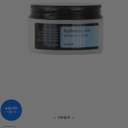
455 Kč
–23 %