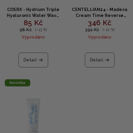
COSRX - Hydrium Triple
CENTELLIAN24 - Madeca
Hyaluronic Water Wave
Cream Time Reverse
85 Kč
346 Kč
Sheet Mask - Listová
Zero - Omlazující krém s
maska s kyselinou
centellou a
98 Kč
392 Kč
(–13 %)
(–11 %)
hyaluronovou 1ks
niacinamidem 80ml
Vyprodáno
Vyprodáno
Průměrné
hodnocení
produktu
Detail
Detail
je
5,0
z
5
Novinka
hvězdiček.