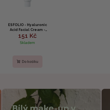
ESFOLIO - Hyaluronic
Acid Facial Cream -
151 Kč
Intenzivní hydratační
krém s kyselinou
Skladem
hyaluronovou 50g
Do košíku