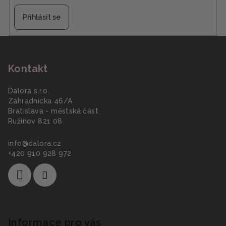
Přihlásit se
Z
á
Kontakt
p
a
Dalora s.r.o.
t
Záhradnícka 46/A
í
Bratislava - městská část
Ružinov 821 08
info
@
dalora.cz
+420 910 928 972
Informace pro vás