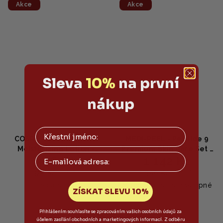
Akce
Akce
Sleva
10%
na první
nákup
COSRX - Oil Free Ultra
MEDI-PEEL - Peptide 9
Moisturizing Lotion -
Premium Skin Care Set -
Email
346 Kč
1 142 Kč
Hydratační krém bez
Prémiová sada s peptidy
oleje 100ml
250ml + 250ml + 50ml +
379 Kč
1 306 Kč
(–8 %)
(–12 %)
30ml + 30ml + 10ml
Skladem
Momentálne nedostupné
ZÍSKAT SLEVU 10%
Přihlášením souhlasíte se zpracováním vašich osobních údajů za
účelem zasílání obchodních a marketingových informací. Z odběru