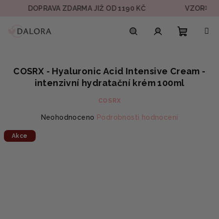
Přejít
DOPRAVA ZDARMA JIŽ OD 1190 KČ
VZOREK V KAŽDÉ
na
obsah
Nákupn
Hledat
Přihlášení
COSRX - Hyaluronic Acid Intensive Cream -
košík
intenzivní hydratační krém 100ml
COSRX
Průměrné
Neohodnoceno
Podrobnosti hodnocení
hodnocení
Akce
produktu
je
0,0
z
5
hvězdiček.