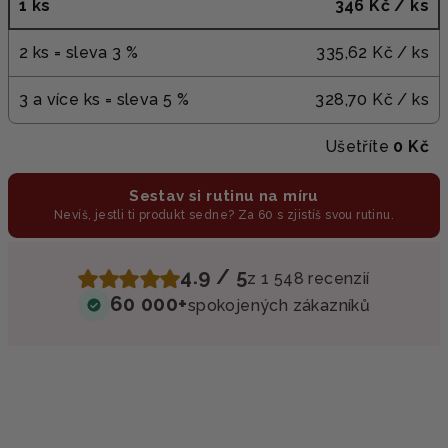
1 ks
346 Kč
/ ks
2 ks = sleva 3 %
335,62 Kč
/ ks
3 a více ks = sleva 5 %
328,70 Kč
/ ks
Ušetříte
0 Kč
Sestav si rutinu na míru
Nevíš, jestli ti produkt sedne? Za 60 s zjistíš svou rutinu.
4.9 / 5
z 1 548 recenzií
60 000+
spokojených zákazníků