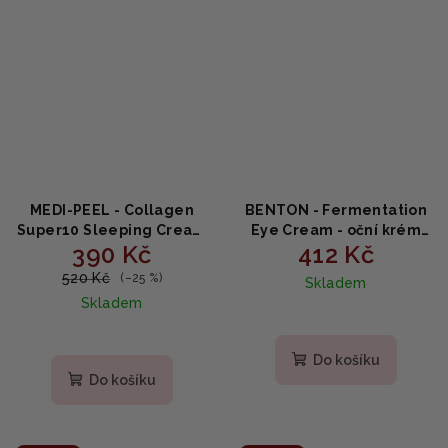
MEDI-PEEL - Collagen
BENTON - Fermentation
Super10 Sleeping Cream
Eye Cream - oční krém
390 Kč
412 Kč
- noční krém proti
proti vráskám 30g
vráskám 70ml
520 Kč
(–25 %)
Skladem
Skladem
Do košíku
Do košíku