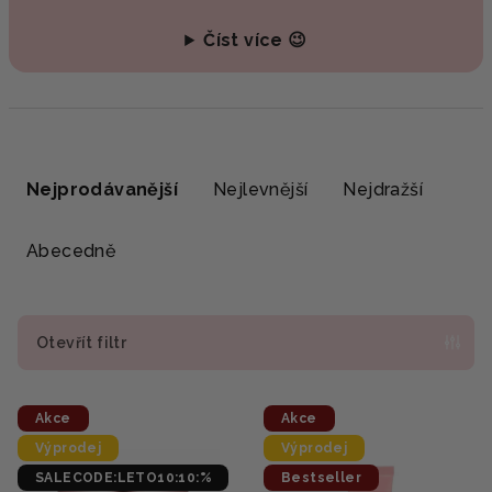
Číst více 😉
Ř
a
Nejprodávanější
Nejlevnější
Nejdražší
z
e
Abecedně
n
í
p
Otevřít filtr
r
V
o
Akce
Akce
ý
d
Výprodej
Výprodej
p
u
SALECODE:LETO10:10:%
Bestseller