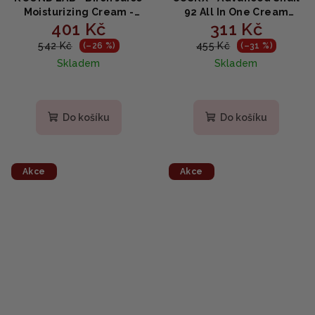
Moisturizing Cream -
92 All In One Cream
401 Kč
311 Kč
Hydratační krém s
(TUBA) - vysoce aktivní
březovou mízou 80ml
pleťový krém 100ml
542 Kč
455 Kč
(–26 %)
(–31 %)
Skladem
Skladem
Do košíku
Do košíku
Akce
Akce