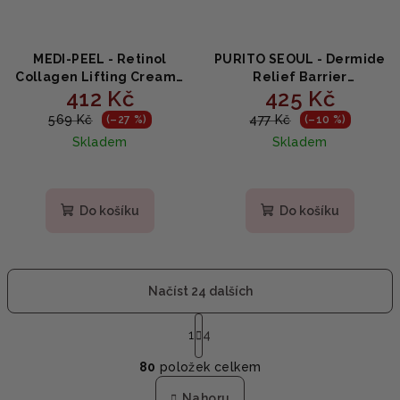
MEDI-PEEL - Retinol
PURITO SEOUL - Dermide
Collagen Lifting Cream -
Relief Barrier
412 Kč
425 Kč
Kolagenový krém s
Moisturizer - Zklidňující
retinolem 50ml
hydratační krém s
569 Kč
477 Kč
(–27 %)
(–10 %)
ceramidy a skvalanem
Skladem
Skladem
100ml
Do košíku
Do košíku
Načíst 24 dalších
S
t
1
4
O
r
80
položek celkem
á
v
n
l
Nahoru