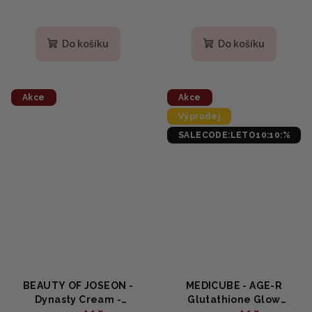
Průměrné
Průměrné
hodnocení
hodnocení
produktu
produktu
Do košíku
Do košíku
je
je
5,0
5,0
z
z
5
5
Akce
Akce
hvězdiček.
hvězdiček.
Výprodej
SALECODE:LETO10:10:%
BEAUTY OF JOSEON -
MEDICUBE - AGE-R
Dynasty Cream -
Glutathione Glow