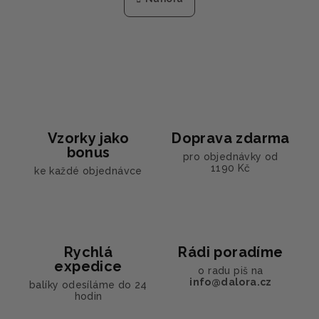
k
á
o
d
v
a
á
n
c
í
í
p
r
v
Vzorky jako
Doprava zdarma
k
bonus
y
pro objednávky od
1190 Kč
ke každé objednávce
v
ý
p
i
s
Rychlá
Rádi poradíme
u
expedice
o radu piš na
info@dalora.cz
balíky odesíláme do 24
hodin