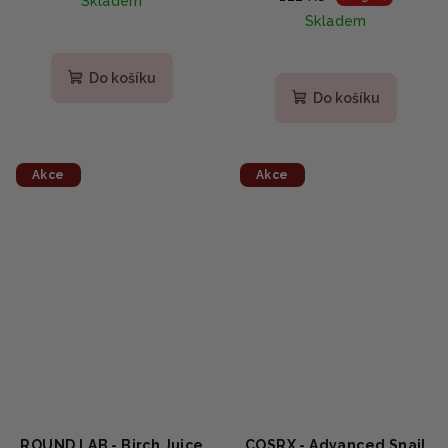
Skladem
30ml
ostružinami a
Skladem
idebenonem 12g
Do košíku
Do košíku
Akce
Akce
ROUND LAB - Birch Juice
COSRX - Advanced Snail