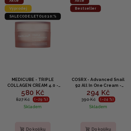
5
5
Akce
Akce
hvězdiček.
hvězdiček.
Výprodej
Bestseller
SALECODE:LETO10:10:%
MEDICUBE - TRIPLE
COSRX - Advanced Snail
COLLAGEN CREAM 4.0 -
92 All In One Cream -
580 Kč
294 Kč
Omlazující krém s
vysoce aktivní pleťový
kolagenem 50ml
krém s hlemýždím
827 Kč
390 Kč
(–29 %)
(–24 %)
mucinem 100ml
Skladem
Skladem
Průměrné
Průměrné
hodnocení
hodnocení
produktu
produktu
Do košíku
Do košíku