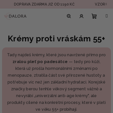
Přejít
DOPRAVA ZDARMA JIŽ OD 1190 KČ
VZOREK V KAŽ
na
obsah
Nákupn
Hledat
Přihlášení
Krémy proti vráskám 55+
košík
Tady najdeš krémy, které jsou navržené přímo pro
zralou pleť po padesátce
— tedy pro kůži,
která už prošla hormonálními změnami po
menopauze, ztratila část své přirozené hustoty a
potřebuje víc než jen základní hydrataci. Korejské
značky berou tenhle věkový segment vážně a
nevyrábí „univerzální anti-age krémy", ale
produkty cílené na konkrétní procesy, které v pleti
ve věku 55+ probíhají.