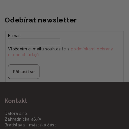
Odebírat newsletter
E-mail
Vložením e-mailu souhlasíte s
podmínkami ochrany
osobních údajů
Přihlásit se
Z
á
Kontakt
p
a
Dalora s.r.o.
t
Záhradnícka 46/A
í
Bratislava - městská část