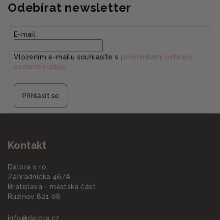
Odebírat newsletter
E-mail
Vložením e-mailu souhlasíte s
podmínkami ochrany
osobních údajů
Přihlásit se
Z
á
Kontakt
p
a
Dalora s.r.o.
t
Záhradnícka 46/A
í
Bratislava - městská část
Ružinov 821 08
info
@
dalora.cz