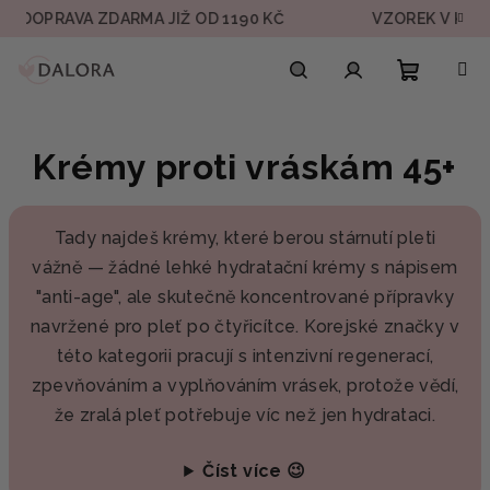
Přejít
PRAVA ZDARMA JIŽ OD 1190 KČ
VZOREK V KAŽDÉ OB
na
obsah
Nákupn
Hledat
Přihlášení
Krémy proti vráskám 45+
košík
Tady najdeš krémy, které berou stárnutí pleti
vážně — žádné lehké hydratační krémy s nápisem
"anti-age", ale skutečně koncentrované přípravky
navržené pro pleť po čtyřicítce. Korejské značky v
této kategorii pracují s intenzivní regenerací,
zpevňováním a vyplňováním vrásek, protože vědí,
že zralá pleť potřebuje víc než jen hydrataci.
Číst více 😉