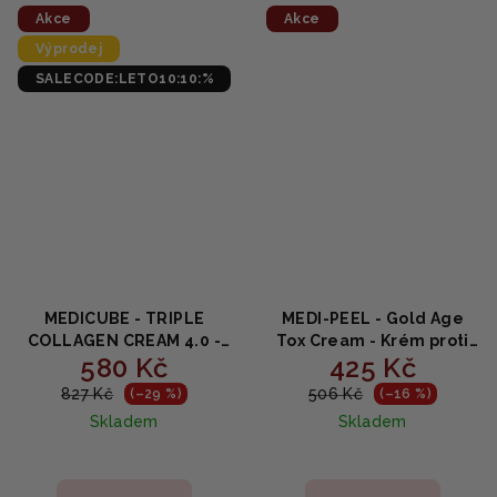
5
5
Akce
Akce
hvězdiček.
hvězdiček.
Výprodej
SALECODE:LETO10:10:%
MEDICUBE - TRIPLE
MEDI-PEEL - Gold Age
COLLAGEN CREAM 4.0 -
Tox Cream - Krém proti
580 Kč
425 Kč
Omlazující krém s
vráskám 50g
kolagenem 50ml
827 Kč
506 Kč
(–29 %)
(–16 %)
Skladem
Skladem
Průměrné
Průměrné
hodnocení
hodnocení