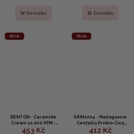
Do košíku
Do košíku
Akce
Akce
BENTON - Ceramide
SKIN1004 - Madagascar
Cream 10,000 PPM -
Centella Probio-Cica
453 Kč
412 Kč
Hydratační krém s
Enrich Cream - Výživný