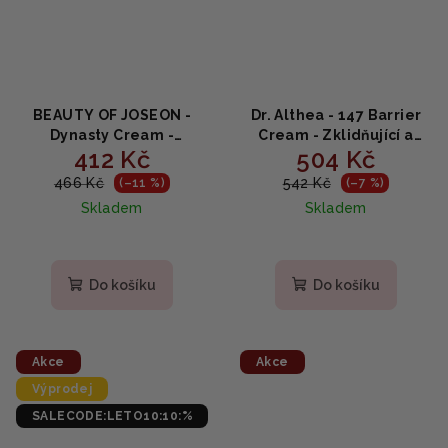
BEAUTY OF JOSEON -
Dr. Althea - 147 Barrier
Dynasty Cream -
Cream - Zklidňující a
412 Kč
504 Kč
Hydratační krém na
hydratační pleťový krém
obličej 50ml
50ml
466 Kč
542 Kč
(–11 %)
(–7 %)
Skladem
Skladem
Průměrné
hodnocení
produktu
Do košíku
Do košíku
je
5,0
z
5
Akce
Akce
hvězdiček.
Výprodej
SALECODE:LETO10:10:%