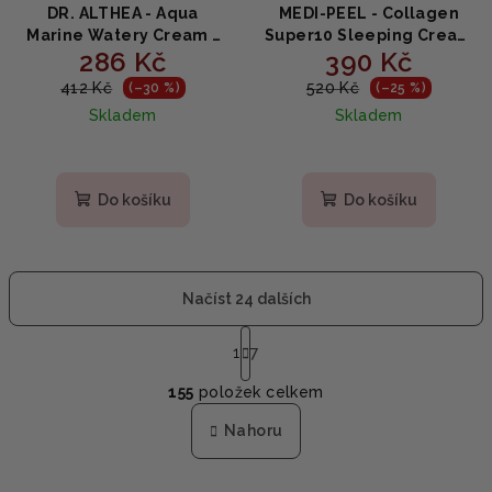
DR. ALTHEA - Aqua
MEDI-PEEL - Collagen
Marine Watery Cream -
Super10 Sleeping Cream
286 Kč
390 Kč
hydratační krém na
- noční krém proti
obličej s mořskými řasami
vráskám 70ml
412 Kč
520 Kč
(–30 %)
(–25 %)
a kyselinou
Skladem
Skladem
hyaluronovou 50ml
Do košíku
Do košíku
Načíst 24 dalších
S
t
1
7
O
r
155
položek celkem
á
v
n
l
Nahoru
k
á
o
d
v