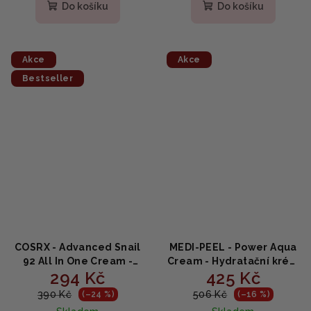
produktu
produktu
Do košíku
Do košíku
je
je
5,0
5,0
z
z
5
5
Akce
Akce
hvězdiček.
hvězdiček.
Bestseller
COSRX - Advanced Snail
MEDI-PEEL - Power Aqua
92 All In One Cream -
Cream - Hydratační krém
294 Kč
425 Kč
vysoce aktivní pleťový
na obličej 50g
krém s hlemýždím
390 Kč
506 Kč
(–24 %)
(–16 %)
mucinem 100ml