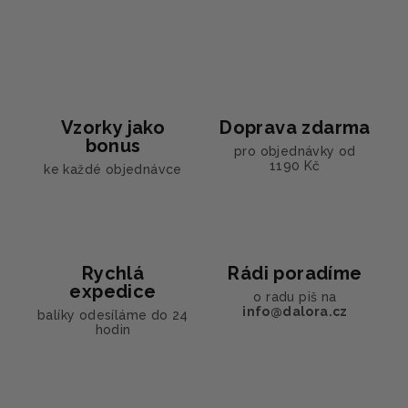
a
á
n
c
í
í
p
r
v
Vzorky jako
Doprava zdarma
k
bonus
y
pro objednávky od
1190 Kč
ke každé objednávce
v
ý
p
i
s
Rychlá
Rádi poradíme
u
expedice
o radu piš na
info@dalora.cz
balíky odesíláme do 24
hodin