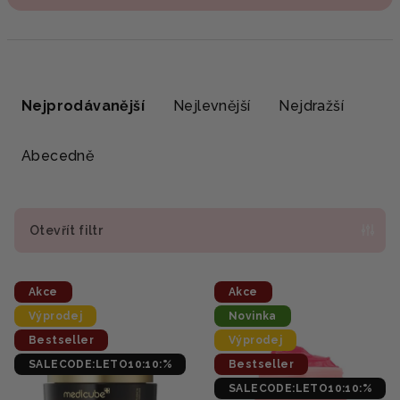
Ř
a
Nejprodávanější
Nejlevnější
Nejdražší
z
e
Abecedně
n
í
p
Otevřít filtr
r
V
o
Akce
Akce
ý
d
Výprodej
Novinka
p
u
Bestseller
Výprodej
i
k
SALECODE:LETO10:10:%
Bestseller
s
t
SALECODE:LETO10:10:%