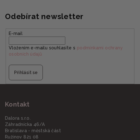
Odebírat newsletter
E-mail
Vložením e-mailu souhlasíte s
podmínkami ochrany
osobních údajů
Přihlásit se
Z
á
Kontakt
p
a
Dalora s.r.o.
t
Záhradnícka 46/A
í
Bratislava - městská část
Ružinov 821 08