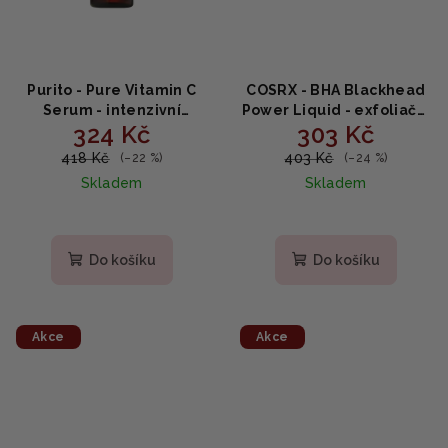
Purito - Pure Vitamin C
COSRX - BHA Blackhead
Serum - intenzivní
Power Liquid - exfoliační
324 Kč
303 Kč
protivráskové a
esence proti černým
hydratační sérum s
tečkám 100ml
418 Kč
403 Kč
(–22 %)
(–24 %)
vitaminem C 60ml
Skladem
Skladem
Do košíku
Do košíku
Akce
Akce