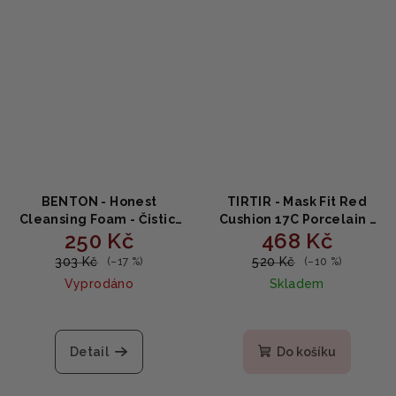
BENTON - Honest
TIRTIR - Mask Fit Red
Cleansing Foam - Čisticí
Cushion 17C Porcelain -
250 Kč
468 Kč
pěna na obličej 150g
Dlouhotrvající make-up
18g
303 Kč
520 Kč
(–17 %)
(–10 %)
Vyprodáno
Skladem
Detail
Do košíku