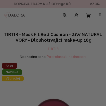
Přejít
DOPRAVA ZDARMA JIŽ OD 1190 KČ
VZOREK V KAŽ
na
obsah
Nákupn
Hledat
Přihlášení
TIRTIR - Mask Fit Red Cushion - 21W NATURAL
košík
IVORY - Dlouhotrvající make-up 18g
TIRTIR
Průměrné
Neohodnoceno
Podrobnosti hodnocení
hodnocení
Akce
produktu
je
Novinka
0,0
Výprodej
z
5
hvězdiček.