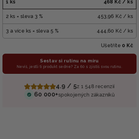
1 ks
468 Kč
/ ks
2 ks = sleva 3 %
453,96 Kč
/ ks
3 a více ks = sleva 5 %
444,60 Kč
/ ks
Ušetříte
0 Kč
Sestav si rutinu na míru
Nevíš, jestli ti produkt sedne? Za 60 s zjistíš svou rutinu.
4.9 / 5
z 1 548 recenzií
60 000+
spokojených zákazníků