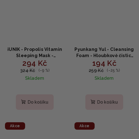
iUNIK - Propolis Vitamin
Pyunkang Yul - Cleansing
Sleeping Mask -
Foam - Hloubkově čisticí
294 Kč
194 Kč
vitamínová noční maska s
pěna na rozšířené póry
propolisem 60ml
150ml
324 Kč
259 Kč
(–9 %)
(–25 %)
Skladem
Skladem
Do košíku
Do košíku
Akce
Akce