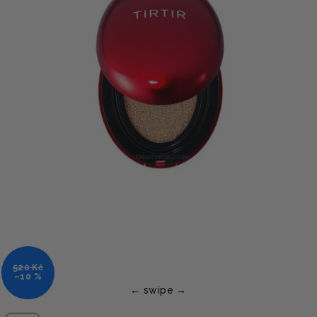
520 Kč
–10 %