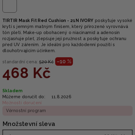
TIRTIR Mask Fit Red Cushion - 21N IVORY
poskytuje vysoké
krytí s jemným matným finišem, který přirozeně vyrovnává
tón pleti. Make-up obohacený o niacinamid a adenosin
rozjasňuje pleť, zlepšuje její pružnost a poskytuje ochranu
před UV zářením. Je ideální pro každodenní použití s
dlouhotrvajícím účinkem.
–10 %
standardní cena:
520 Kč
468 Kč
Měrná
Skladem
cena:
Můžeme doručit do:
11.8.2026
Možnosti doručení
Věrnostní program
Množstevní sleva