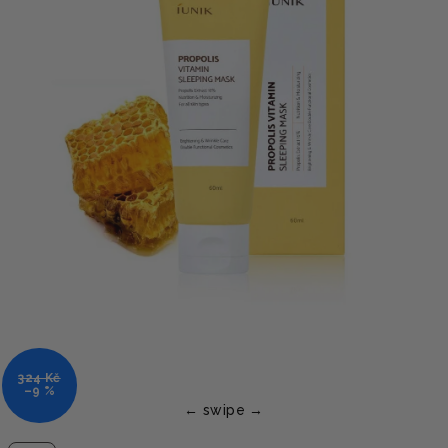
324 Kč
–9 %