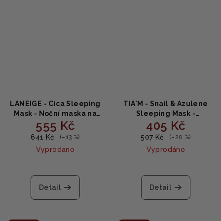
LANEIGE - Cica Sleeping
TIA'M - Snail & Azulene
Mask - Noční maska na
Sleeping Mask -
555 Kč
405 Kč
obličej 60ml
Revitalizační maska na
spaní 80ml
641 Kč
507 Kč
(–13 %)
(–20 %)
Vyprodáno
Vyprodáno
Detail
Detail