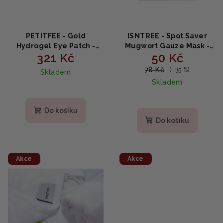
PETITFEE - Gold
ISNTREE - Spot Saver
Hydrogel Eye Patch -
Mugwort Gauze Mask -
321 Kč
50 Kč
Hydrogelová maska na
Zklidňující maska s
oči s 24karátovým
pelyňkem 1ks/23g
78 Kč
(–35 %)
Skladem
zlatem, 60 náplastí
Skladem
Do košíku
Do košíku
Akce
Akce