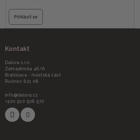
Přihlásit se
Z
á
Kontakt
p
a
Dalora s.r.o.
t
Záhradnícka 46/A
í
Bratislava - městská část
Ružinov 821 08
info
@
dalora.cz
+420 910 928 972