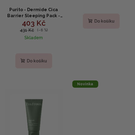
Purito - Dermide Cica
Barrier Sleeping Pack -
403 Kč
Do košíku
Noční maska 80ml
431 Kč
(–6 %)
Skladem
Do košíku
Novinka