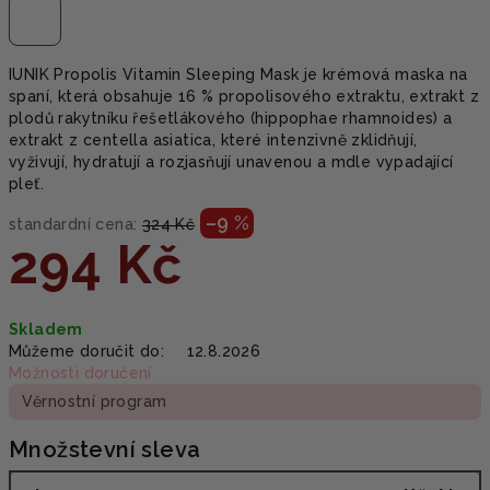
IUNIK Propolis Vitamin Sleeping Mask je krémová maska na
spaní, která obsahuje 16 % propolisového extraktu, extrakt z
plodů rakytníku řešetlákového (hippophae rhamnoides) a
extrakt z centella asiatica, které intenzivně zklidňují,
vyživují, hydratují a rozjasňují unavenou a mdle vypadající
pleť.
–9 %
standardní cena:
324 Kč
294 Kč
Měrná
Skladem
cena:
Můžeme doručit do:
12.8.2026
Možnosti doručení
Věrnostní program
Množstevní sleva