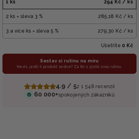
1 ks
294 Kč
/ ks
2 ks = sleva 3 %
285,18 Kč
/ ks
3 a více ks = sleva 5 %
279,30 Kč
/ ks
Ušetříte
0 Kč
Sestav si rutinu na míru
Nevíš, jestli ti produkt sedne? Za 60 s zjistíš svou rutinu.
4.9 / 5
z 1 548 recenzií
60 000+
spokojených zákazníků