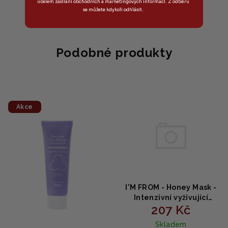
Do košíku
účelem zasílání obchodních a marketingových informací. Z odběru
se můžete kdykoli odhlásit.
Podobné produkty
Akce
I'M FROM - Honey Mask -
Intenzivní vyživující
207 Kč
medová maska 30g
Skladem