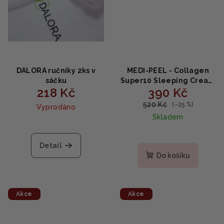
DALORA ručníky 2ks v
MEDI-PEEL - Collagen
sáčku
Super10 Sleeping Cream
218 Kč
390 Kč
- noční krém proti
vráskám 70ml
520 Kč
(–25 %)
Vyprodáno
Skladem
Detail
Do košíku
Akce
Akce