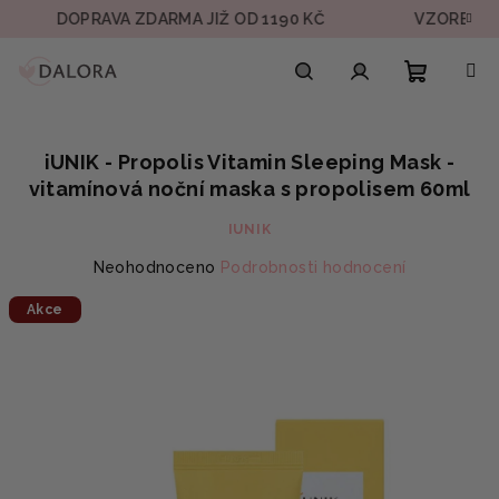
Přejít
OPRAVA ZDARMA JIŽ OD 1190 KČ
VZOREK V KAŽDÉ 
na
obsah
Nákupn
Hledat
Přihlášení
iUNIK - Propolis Vitamin Sleeping Mask -
košík
vitamínová noční maska s propolisem 60ml
IUNIK
Průměrné
Neohodnoceno
Podrobnosti hodnocení
hodnocení
Akce
produktu
je
0,0
z
5
hvězdiček.