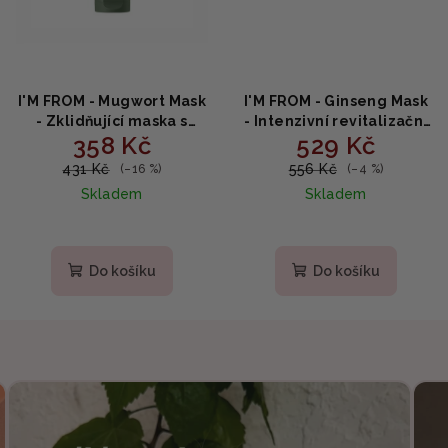
I'M FROM - Mugwort Mask
I'M FROM - Ginseng Mask
- Zklidňující maska s
- Intenzivní revitalizační
358 Kč
529 Kč
pelyňkem pro citlivou
maska s ženšenem 70 ml
pleť 70g
431 Kč
556 Kč
(–16 %)
(–4 %)
Skladem
Skladem
Do košíku
Do košíku