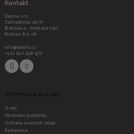
Kontakt
p
a
Dalora s.r.o.
t
Záhradnícka 46/A
í
Bratislava - městská část
Ružinov 821 08
info
@
dalora.cz
+420 910 928 972
Informace pro vás
O nás
Obchodní podmínky
Ochrana osobních údajů
Reklamace