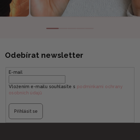
Odebírat newsletter
E-mail
Vložením e-mailu souhlasíte s
podmínkami ochrany
osobních údajů
Přihlásit se
Z
á