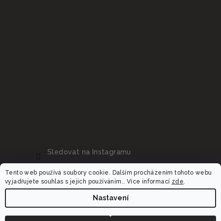
Sledovat na Instagramu
Tento web používá soubory cookie. Dalším procházením tohoto webu
vyjadřujete souhlas s jejich používáním.. Více informací
zde
.
Nastavení
Copyright 2026
Dalora.cz
. Všechna práva vyhrazena.
Upravit nastavení cookies