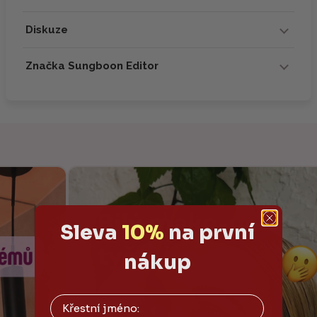
Diskuze
Značka Sungboon Editor
Sleva
10%
na první
nákup