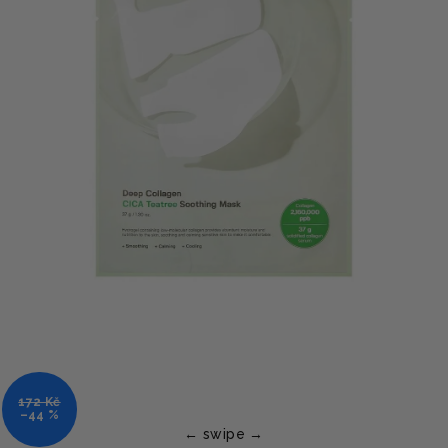
172 Kč
–44 %