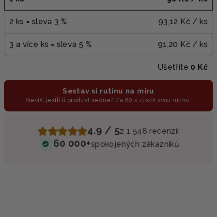
2 ks = sleva 3 %
93,12 Kč
/ ks
3 a více ks = sleva 5 %
91,20 Kč
/ ks
Ušetříte
0 Kč
Sestav si rutinu na míru
Nevíš, jestli ti produkt sedne? Za 60 s zjistíš svou rutinu.
4.9 / 5
z 1 548 recenzií
60 000+
spokojených zákazníků