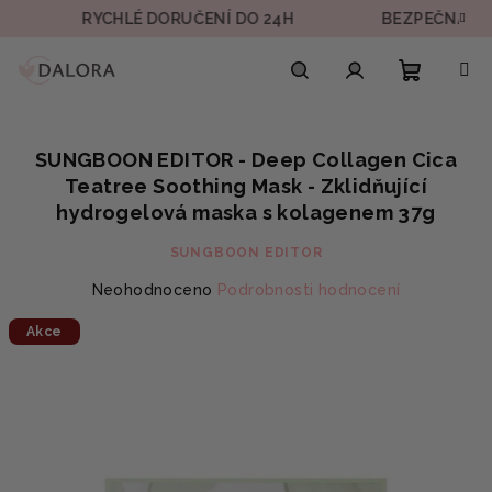
Přejít
RYCHLÉ DORUČENÍ DO 24H
BEZPEČNÁ PLATB
na
obsah
Nákupn
Hledat
Přihlášení
SUNGBOON EDITOR - Deep Collagen Cica
košík
Teatree Soothing Mask - Zklidňující
hydrogelová maska s kolagenem 37g
SUNGBOON EDITOR
Průměrné
Neohodnoceno
Podrobnosti hodnocení
hodnocení
Akce
produktu
je
0,0
z
5
hvězdiček.