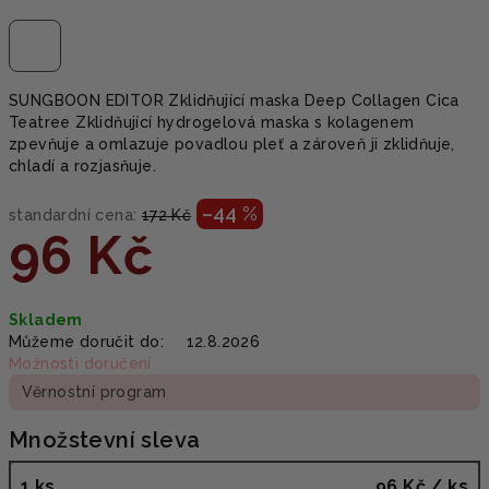
SUNGBOON EDITOR Zklidňující maska Deep Collagen Cica
Teatree Zklidňující hydrogelová maska s kolagenem
zpevňuje a omlazuje povadlou pleť a zároveň ji zklidňuje,
chladí a rozjasňuje.
–44 %
standardní cena:
172 Kč
96 Kč
Měrná
Skladem
cena:
Můžeme doručit do:
12.8.2026
Možnosti doručení
Věrnostní program
Množstevní sleva
1 ks
96 Kč
/ ks