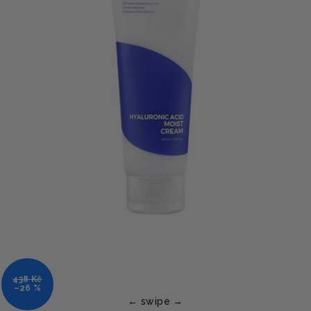
438 Kč
–26 %