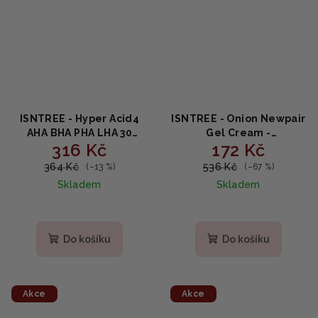
ISNTREE - Hyper Acid4
ISNTREE - Onion Newpair
AHA BHA PHA LHA 30
Gel Cream -
316 Kč
172 Kč
Serum - Sérum s
Regenerační krém s
kyselinami AHA BHA PHA
cibulovým extraktem
364 Kč
536 Kč
(–13 %)
(–67 %)
LHA 20ml
50ml
Skladem
Skladem
Do košíku
Do košíku
Akce
Akce