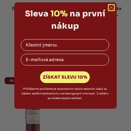
ISNTREE - C-Niacin
ISNTREE - Green Tea
Sleva
10%
na první
Toning Cream -
Fresh Emulsion -
259 Kč
332 Kč
Rozjasňující krém na
Osvěžující emulze se
nákup
obličej s vitaminem C
zeleným čajem 120ml
353 Kč
(–26 %)
Skladem
50ml
Skladem
Do košíku
Email
Do košíku
ZÍSKAT SLEVU 10%
Akce
Akce
Přihlášením souhlasíte se zpracováním vašich osobních údajů za
účelem zasílání obchodních a marketingových informací. Z odběru
se můžete kdykoli odhlásit.