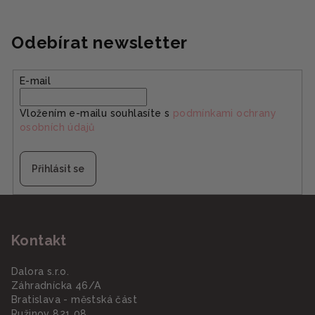
Odebírat newsletter
E-mail
Vložením e-mailu souhlasíte s
podmínkami ochrany
osobních údajů
Přihlásit se
Z
á
Kontakt
p
a
Dalora s.r.o.
t
Záhradnícka 46/A
í
Bratislava - městská část
Ružinov 821 08