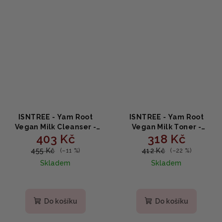
ISNTREE - Yam Root
ISNTREE - Yam Root
Vegan Milk Cleanser -
Vegan Milk Toner -
403 Kč
318 Kč
Veganské čisticí mléko
Veganské mléčné
220 ml
tonikum 200 ml
455 Kč
412 Kč
(–11 %)
(–22 %)
Skladem
Skladem
Do košíku
Do košíku