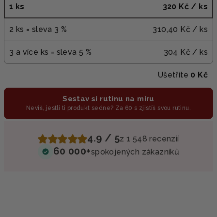
1 ks
320 Kč
/ ks
2 ks = sleva 3 %
310,40 Kč
/ ks
3 a více ks = sleva 5 %
304 Kč
/ ks
Ušetříte
0 Kč
Sestav si rutinu na míru
Nevíš, jestli ti produkt sedne? Za 60 s zjistíš svou rutinu.
4.9 / 5
z 1 548 recenzií
60 000+
spokojených zákazníků