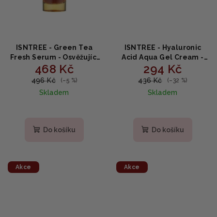
ISNTREE - Green Tea
ISNTREE - Hyaluronic
Fresh Serum - Osvěžující
Acid Aqua Gel Cream -
468 Kč
294 Kč
sérum se zeleným čajem
Hydratační gelový krém
50ml
s kyselinou hyaluronovou
496 Kč
436 Kč
(–5 %)
(–32 %)
100ml
Skladem
Skladem
Do košíku
Do košíku
Akce
Akce