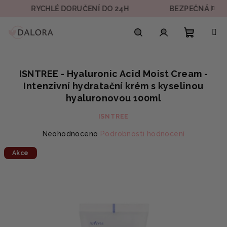
Přejít
RYCHLÉ DORUČENÍ DO 24H
BEZPEČNÁ PLATBA
na
obsah
Nákupn
Hledat
Přihlášení
ISNTREE - Hyaluronic Acid Moist Cream -
košík
Intenzivní hydratační krém s kyselinou
hyaluronovou 100ml
ISNTREE
Průměrné
Neohodnoceno
Podrobnosti hodnocení
hodnocení
Akce
produktu
je
0,0
z
5
hvězdiček.