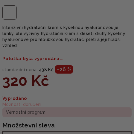
Intenzivní hydratační krém s kyselinou hyaluronovou je
lehký, ale výživný hydratační krém s deseti druhy kyseliny
hyaluronové pro hloubkovou hydrataci pleti a její hladší
vzhled.
Položka byla vyprodána…
–26 %
standardní cena:
438 Kč
320 Kč
Měrná
Vyprodáno
cena:
Možnosti doručení
Věrnostní program
Množstevní sleva