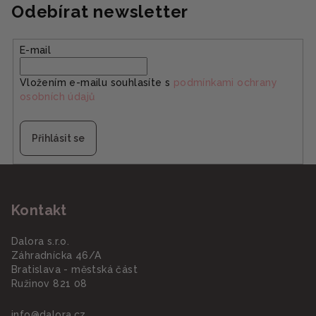
Odebírat newsletter
E-mail
Vložením e-mailu souhlasíte s
podmínkami ochrany
osobních údajů
Přihlásit se
Z
á
Kontakt
p
a
Dalora s.r.o.
t
Záhradnícka 46/A
í
Bratislava - městská část
Ružinov 821 08
info
@
dalora.cz