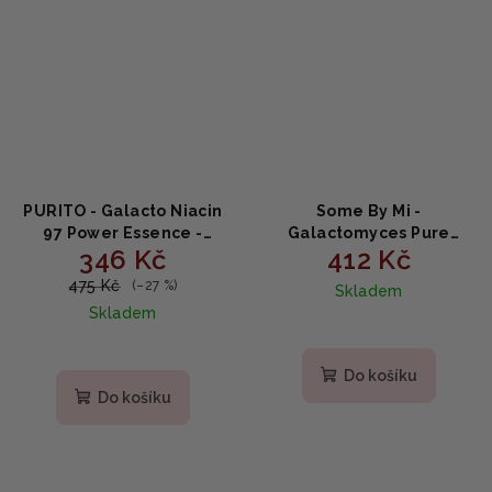
PURITO - Galacto Niacin
Some By Mi -
97 Power Essence -
Galactomyces Pure
346 Kč
412 Kč
esence s
Vitamin C Glow Serum -
galaktomykózou a
Rozjasňující sérum s
475 Kč
(–27 %)
Skladem
niacinamidem 5% 60ml
vitaminem C 30ml
Skladem
Do košíku
Do košíku