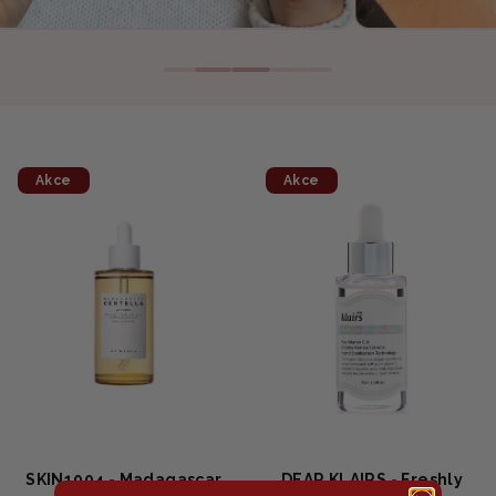
Akce
Akce
SKIN1004 - Madagascar
DEAR KLAIRS - Freshly