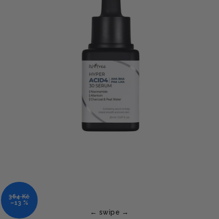
364 Kč
–13 %