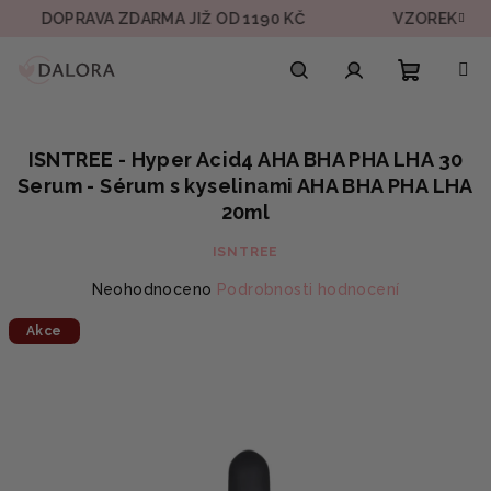
Přejít
OPRAVA ZDARMA JIŽ OD 1190 KČ
VZOREK V KAŽDÉ 
na
obsah
Nákupn
Hledat
Přihlášení
ISNTREE - Hyper Acid4 AHA BHA PHA LHA 30
košík
Serum - Sérum s kyselinami AHA BHA PHA LHA
20ml
ISNTREE
Průměrné
Neohodnoceno
Podrobnosti hodnocení
hodnocení
Akce
produktu
je
0,0
z
5
hvězdiček.