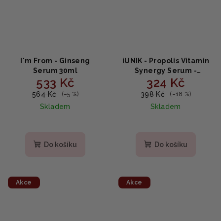
I'm From - Ginseng
iUNIK - Propolis Vitamin
Serum 30ml
Synergy Serum -
533 Kč
324 Kč
vitamínové sérum s
propolisem 50ml
564 Kč
398 Kč
(–5 %)
(–18 %)
Skladem
Skladem
Průměrné
hodnocení
produktu
Do košíku
Do košíku
je
5,0
z
5
Akce
Akce
hvězdiček.