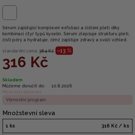
Sérum zajišťující komplexní exfoliaci a čištění pleti díky
kombinaci čtyř typů kyselin. Sérum zlepšuje strukturu pleti,
čistí póry a hydratuje, čímž zajišťuje zdravý a svěží vzhled.
–13 %
standardní cena:
364 Kč
316 Kč
Měrná
Skladem
cena:
Můžeme doručit do:
10.8.2026
Možnosti doručení
Věrnostní program
Množstevní sleva
1 ks
316 Kč
/ ks