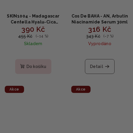
SKIN1004 - Madagascar
Cos De BAHA - AN, Arbutin
Centella Hyalu-Cica
Niacinamide Serum 30ml
390 Kč
316 Kč
Cloudy Mist - jemná
zklidňující mlha 120ml
455 Kč
343 Kč
(–14 %)
(–7 %)
Skladem
Vyprodáno
Do košíku
Detail
Akce
Akce