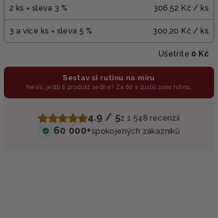
2 ks = sleva 3 %
306,52 Kč
/ ks
3 a více ks = sleva 5 %
300,20 Kč
/ ks
Ušetříte
0 Kč
Sestav si rutinu na míru
Nevíš, jestli ti produkt sedne? Za 60 s zjistíš svou rutinu.
4.9 / 5
z 1 548 recenzií
60 000+
spokojených zákazníků