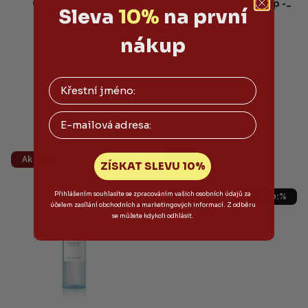
Centella Asiatica
Juiced Vitamin Drop -
Sleva
10%
na první
499 Kč
490 Kč
Ampoule - sérum pro
Multifunkční vitaminové
zdravější pleť 100ml
sérum35ml
599 Kč
542 Kč
(–16 %)
(–9 %)
nákup
Skladem
Skladem
Do košíku
Do košíku
Email
Akce
Akce
ZÍSKAT SLEVU 10%
Výprodej
Přihlášením souhlasíte se zpracováním vašich osobních údajů za
SALECODE:LETO10:10:%
účelem zasílání obchodních a marketingových informací. Z odběru
se můžete kdykoli odhlásit.