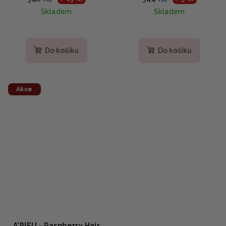
ml
kolagenem 150 ml
Skladem
Skladem
Do košíku
Do košíku
Akce
A'PIEU - Raspberry Hair