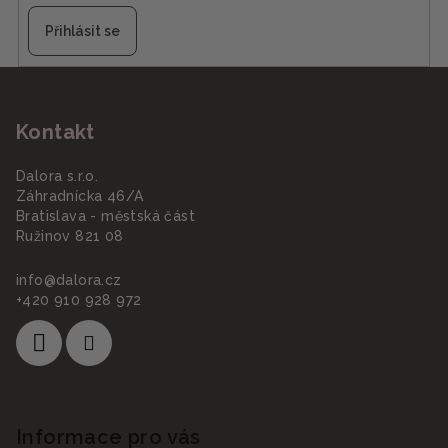
Přihlásit se
Z
á
Kontakt
p
a
Dalora s.r.o.
t
Záhradnícka 46/A
í
Bratislava - městská část
Ružinov 821 08
info
@
dalora.cz
+420 910 928 972
Informace pro vás