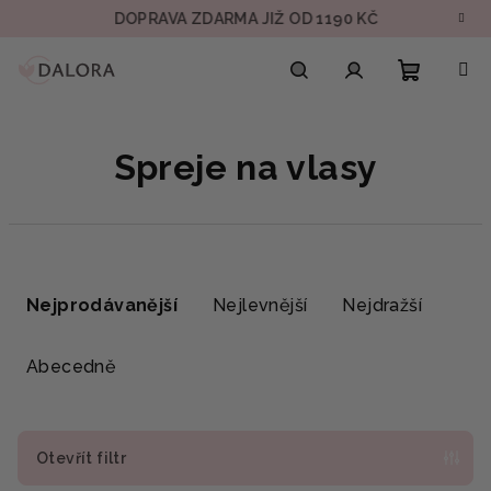
Přejít
DOPRAVA ZDARMA JIŽ OD 1190 KČ
VZOR
na
obsah
Nákupn
Hledat
Přihlášení
Spreje na vlasy
košík
Ř
a
Nejprodávanější
Nejlevnější
Nejdražší
z
e
Abecedně
n
í
p
Otevřít filtr
r